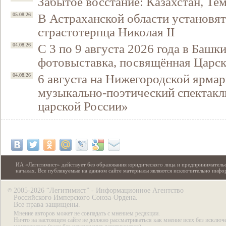
Забытое восстание: Казахстан, Тем
В Астраханской области установят
05.08.26
страстотерпца Николая II
С 3 по 9 августа 2026 года в Башк
04.08.26
фотовыставка, посвящённая Царск
6 августа на Нижегородской ярмар
04.08.26
музыкально-поэтический спектакл
царской России»
ИА «Легитимист» действует без образования юридического лица и предпринимательс
началах. Все публикуемые на данном сайте материалы являются исключительно инф
2005-2026 “Легитимист” - Информационное Агентство
©
Российского Имперского Союза-Ордена.
Все права защищены.
Мнение авторов может не совпадать с мнением редакции.
Ничто на настоящем сайте не должно рассматриваться как мнение всех без исключ