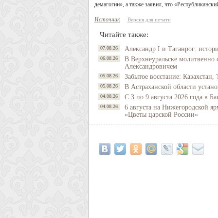
демагогии», а также заявил, что «Республиканск
Источник
Версия для печати
Читайте также:
07.08.26
Александр I и Таганрог: истор
06.08.26
В Верхнеуральске молитвенно 
Александровичем
05.08.26
Забытое восстание: Казахстан, 
05.08.26
В Астраханской области устано
04.08.26
С 3 по 9 августа 2026 года в 
04.08.26
6 августа на Нижегородской яр
«Цветы царской России»