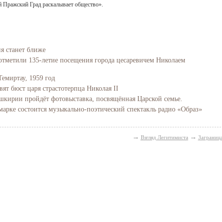
ий Пражский Град раскалывает общество».
ия станет ближе
отметили 135-летие посещения города цесаревичем Николаем
Темиртау, 1959 год
вят бюст царя страстотерпца Николая II
Башкирии пройдёт фотовыставка, посвящённая Царской семье.
марке состоится музыкально-поэтический спектакль радио «Образ»
→
→
Взгляд Легитимиста
Заграниц