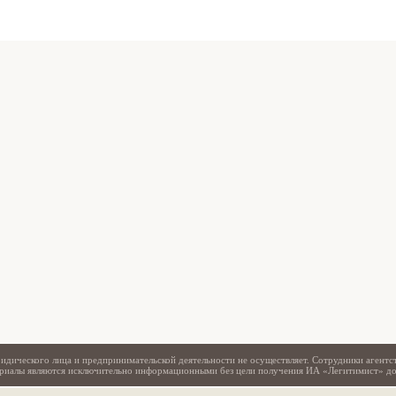
Свидетельство
идического лица и предпринимательской деятельности не осуществляет. Сотрудники агентс
териалы являются исключительно информационными без цели получения ИА «Легитимист» д