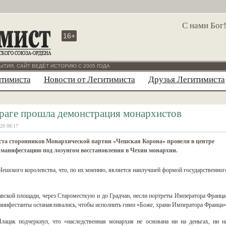
С нами Бог
16+
ЫТИЯ. САЙТ ВЕДЁТ ИСТОРИЮ С 2005 ГОДА
итимиста
Новости от Легитимиста
Друзья Легитимиста
раге прошла демонстрация монархистов
20 08:17
ста сторонников Монархической партии «Чешская Корона» провели в центре
манифестацию под лозунгом восстановления в Чехии монархии.
ешского королевства, что, по их мнению, является наилучшей формой государственног
авской площади, через Староместкую и до Градчан, несли портреты Императора Франца
анифестанты останавливались, чтобы исполнить гимн «Боже, храни Императора Франца»
лацак подчеркнул, что «наследственная монархия не основана ни на деньгах, ни н