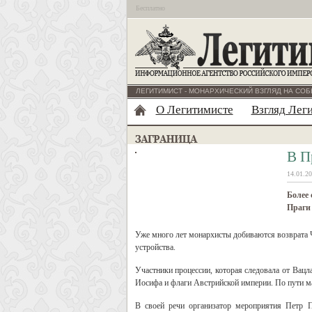
Бесплатно
ЛЕГИТИМИСТ - МОНАРХИЧЕСКИЙ ВЗГЛЯД НА СОБ
О Легитимисте
Взгляд Лег
В П
14.01.20
Более 
Праги 
Уже много лет монархисты добиваются возврата Ч
устройства.
Участники процессии, которая следовала от Вацл
Иосифа и флаги Австрийской империи. По пути м
В своей речи организатор мероприятия Петр П