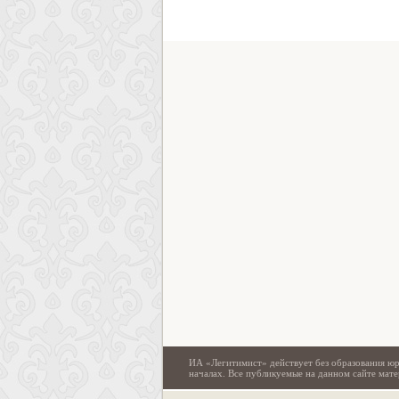
ИА «Легитимист» действует без образования юр
началах. Все публикуемые на данном сайте ма