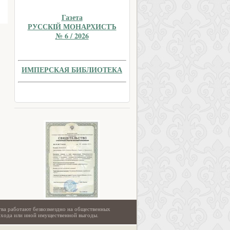
Газета
РУССКIЙ МОНАРХИСТЪ
№ 6 / 2026
ИМПЕРСКАЯ БИБЛИОТЕКА
тва работают безвозмездно на общественных
охода или иной имущественной выгоды.