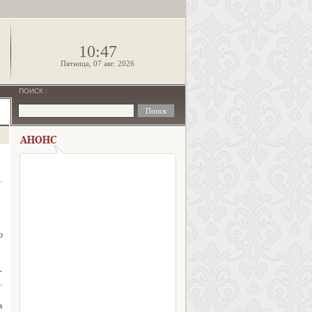
!
10:47
Пятница, 07 авг. 2026
ПОИСК
:
о
-
.
а