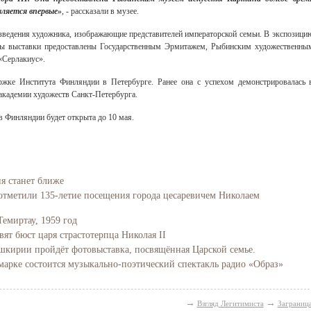
ляется впервые»
, - рассказали в музее.
изведения художника, изображающие представителей императорской семьи. В экспозици
ты выставки предоставлены Государственным Эрмитажем, Рыбинским художественны
«Серлакиус».
ржке Института Финляндии в Петербурге. Ранее она с успехом демонстрировалась 
академии художеств Санкт-Петербурга.
 Финляндии будет открыта до 10 мая.
ия станет ближе
отметили 135-летие посещения города цесаревичем Николаем
Темиртау, 1959 год
вят бюст царя страстотерпца Николая II
Башкирии пройдёт фотовыставка, посвящённая Царской семье.
марке состоится музыкально-поэтический спектакль радио «Образ»
→
→
Взгляд Легитимиста
Заграниц