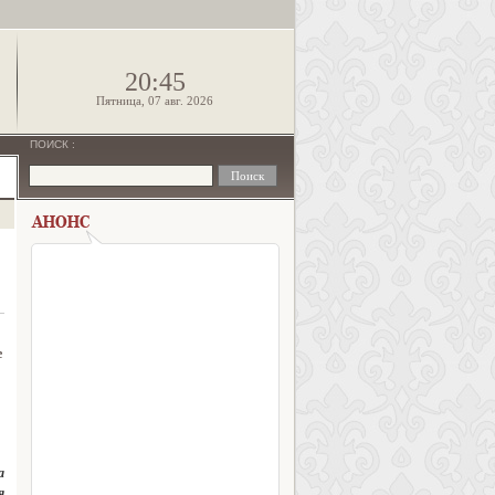
!
20:45
Пятница, 07 авг. 2026
ПОИСК
:
е
а
я