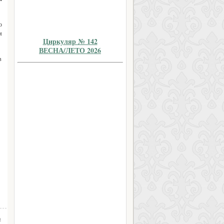
ю
м
Циркуляр № 142
ВЕСНА/ЛЕТО 2026
в
а