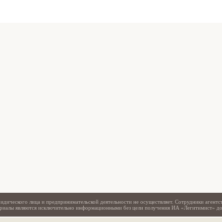
Свидетельство
идического лица и предпринимательской деятельности не осуществляет. Сотрудники агентс
териалы являются исключительно информационными без цели получения ИА «Легитимист» д