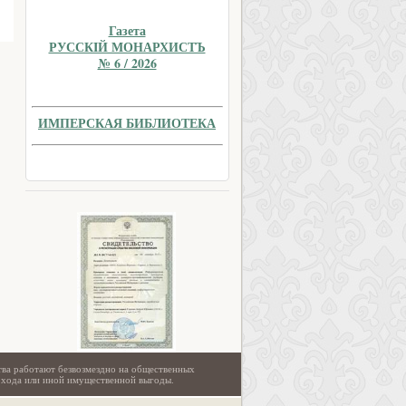
Газета
РУССКIЙ МОНАРХИСТЪ
№ 6 / 2026
ИМПЕРСКАЯ БИБЛИОТЕКА
тва работают безвозмездно на общественных
охода или иной имущественной выгоды.