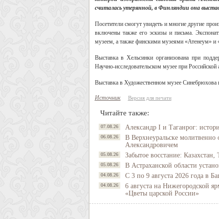
считалась утерянной, в Финляндии она выстав
Посетители смогут увидеть и многие другие про
включены также его эскизы и письма. Экспона
музеем, а также финскими музеями «Атенеум» и 
Выставка в Хельсинки организована при подде
Научно-исследовательском музее при Российской 
Выставка в Художественном музее Синебрюхова в
Источник
Версия для печати
Читайте также:
07.08.26
Александр I и Таганрог: истор
06.08.26
В Верхнеуральске молитвенно 
Александровичем
05.08.26
Забытое восстание: Казахстан, 
05.08.26
В Астраханской области устано
04.08.26
С 3 по 9 августа 2026 года в 
04.08.26
6 августа на Нижегородской яр
«Цветы царской России»