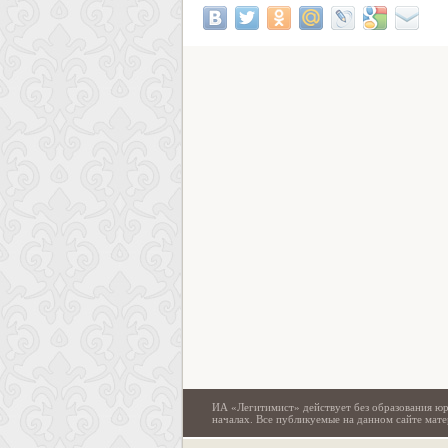
ИА «Легитимист» действует без образования юр
началах. Все публикуемые на данном сайте ма