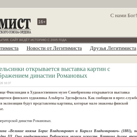
С нами Бог
16+
ЫТИЯ. САЙТ ВЕДЁТ ИСТОРИЮ С 2005 ГОДА
итимиста
Новости от Легитимиста
Друзья Легитимиста
ельсинки открывается выставка картин с
бражением династии Романовых
20 10:37
лице Финляндии в Художественном музее Синебрюхова открывается выставка
егося финского художника Альберта Эдельфельта. Как сообщили в пресс-служб
 в экспозиции будут представлены картины, которые мало знакомы финской
е.
ператорской династии Романовых.
ина «Великие князья Борис Владимирович и Кирилл Владимирович» (1881), н
ра III. Она предоставлена Рыбинским музеем искусств. Картина долгое врем