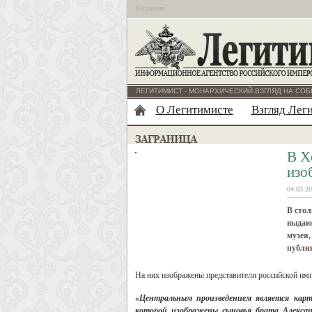
Бесплатно
ЛЕГИТИМИСТ - МОНАРХИЧЕСКИЙ ВЗГЛЯД НА СОБ
О Легитимисте
Взгляд Лег
В Х
изо
04.03.20
В сто
выдающ
музея,
публик
На них изображены представители российской им
«Центральным произведением является карт
которой изображены сыновья брата Александ