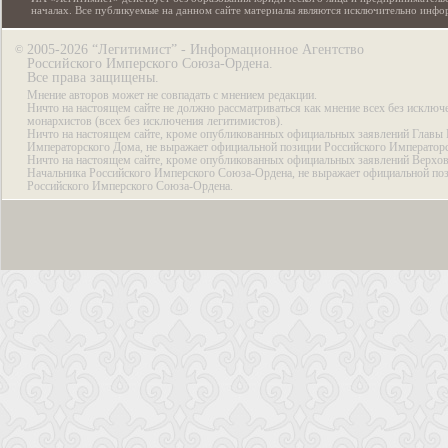
началах. Все публикуемые на данном сайте материалы являются исключительно инф
2005-2026 “Легитимист” - Информационное Агентство
©
Российского Имперского Союза-Ордена.
Все права защищены.
Мнение авторов может не совпадать с мнением редакции.
Ничто на настоящем сайте не должно рассматриваться как мнение всех без исключ
монархистов (всех без исключения легитимистов).
Ничто на настоящем сайте, кроме опубликованных официальных заявлений Главы 
Императорского Дома, не выражает официальной позиции Российского Император
Ничто на настоящем сайте, кроме опубликованных официальных заявлений Верхов
Начальника Российского Имперского Союза-Ордена, не выражает официальной по
Российского Имперского Союза-Ордена.