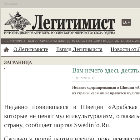
Бесплатно
16+
ЛЕГИТИМИСТ - МОНАРХИЧЕСКИЙ ВЗГЛЯД НА СОБЫТИЯ. САЙТ ВЕДЁТ ИСТОРИЮ С 200
О Легитимисте
Взгляд Легитимиста
Новости от 
Вам нечего здесь делат
15.09.2020 14:17
Недавно сформированная в Швеции «А
из страны, если им не нравится мульт
Недавно появившаяся в Швеции «Арабская 
которые не ценят мультикультурализм, отказат
страну, сообщает портал Swedinfo.Ru.
Сколько у новой партии членов, пока неизвест