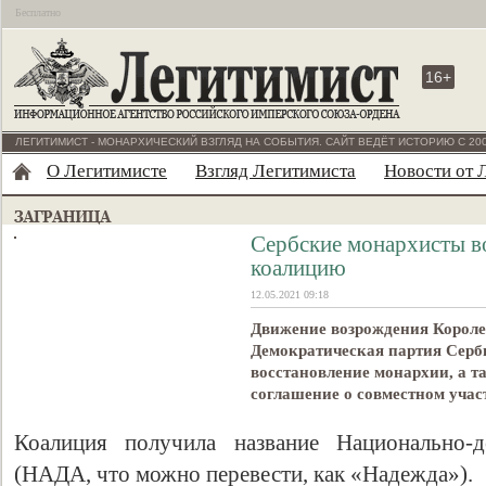
Бесплатно
16+
ЛЕГИТИМИСТ - МОНАРХИЧЕСКИЙ ВЗГЛЯД НА СОБЫТИЯ. САЙТ ВЕДЁТ ИСТОРИЮ С 200
О Легитимисте
Взгляд Легитимиста
Новости от 
Сербские монархисты 
коалицию
12.05.2021 09:18
Движение возрождения Короле
Демократическая партия Сер
восстановление монархии, а т
соглашение о совместном учас
Коалиция получила название Национально-де
(НАДА, что можно перевести, как «Надежда»).