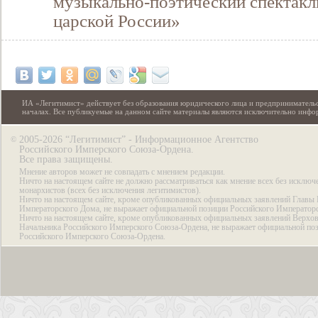
музыкально-поэтический спектакл
царской России»
ИА «Легитимист» действует без образования юридического лица и предпринимательс
началах. Все публикуемые на данном сайте материалы являются исключительно инф
2005-2026 “Легитимист” - Информационное Агентство
©
Российского Имперского Союза-Ордена.
Все права защищены.
Мнение авторов может не совпадать с мнением редакции.
Ничто на настоящем сайте не должно рассматриваться как мнение всех без исключ
монархистов (всех без исключения легитимистов).
Ничто на настоящем сайте, кроме опубликованных официальных заявлений Главы 
Императорского Дома, не выражает официальной позиции Российского Император
Ничто на настоящем сайте, кроме опубликованных официальных заявлений Верхов
Начальника Российского Имперского Союза-Ордена, не выражает официальной по
Российского Имперского Союза-Ордена.