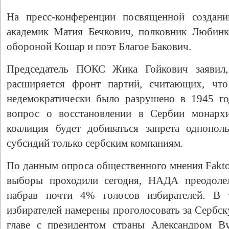
На пресс-конференции посвященной создани
академик Матия Бечкович, полковник Любин
обороной Кошар и поэт Благое Бакович.
Председатель ПОКС Жика Гойкович заявил,
расширяется фронт партий, считающих, что
недемократически было разрушено в 1945 г
вопрос о восстановлении в Сербии монархи
коалиция будет добиваться запрета однопол
субсидий только сербским компаниям.
По данным опроса общественного мнения Faktor
выборы проходили сегодня, НАДА преодолел
набрав почти 4% голосов избирателей. В
избирателей намерены проголосовать за Сербс
главе с президентом страны Александром В