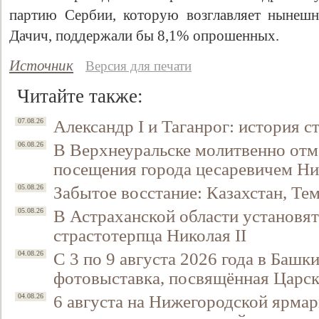
партию Сербии, которую возглавляет нынешн
Дачич, поддержали бы 8,1% опрошенных.
Источник
Версия для печати
Читайте также:
Александр I и Таганрог: история с
07.08.26
В Верхнеуральске молитвенно отм
06.08.26
посещения города цесаревичем Н
Свидетельство
Забытое восстание: Казахстан, Тем
05.08.26
В Астраханской области установят
05.08.26
страстотерпца Николая II
С 3 по 9 августа 2026 года в Башк
04.08.26
фотовыставка, посвящённая Царск
6 августа на Нижегородской ярмар
04.08.26