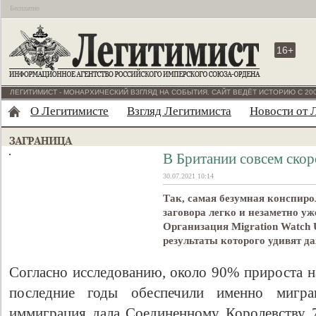
Бесплатно
16+
ЛЕГИТИМИСТ - МОНАРХИЧЕСКИЙ ВЗГЛЯД НА СОБЫТИЯ. САЙТ ВЕДЁТ ИСТОРИЮ С 200
О Легитимисте
Взгляд Легитимиста
Новости от 
В Британии совсем скор
30.07.2021 10:14
Так, самая безумная конспир
заговора легко и незаметно уж
Организация Migration Watch
результаты которого удивят д
Согласно исследованию, около 90% прироста н
последние годы обеспечили именно мигр
иммиграция дала Соединенному Королевству 7