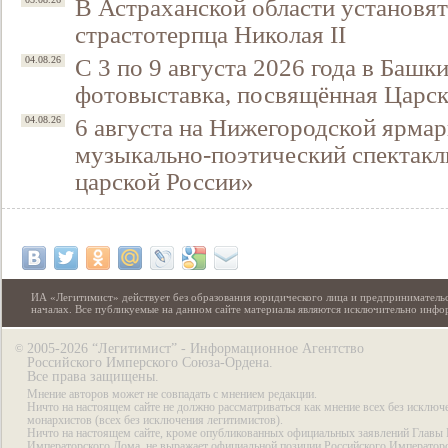
В Астраханской области установят
страстотерпца Николая II
С 3 по 9 августа 2026 года в Башк
04.08.26
фотовыставка, посвящённая Царск
6 августа на Нижегородской ярмар
04.08.26
музыкально-поэтический спектакл
царской России»
ИА «Легитимист» действует без образования юридического лица и предпринимательс
началах. Все публикуемые на данном сайте материалы являются исключительно инф
2005-2026 “Легитимист” - Информационное Агентство
©
Российского Имперского Союза-Ордена.
Все права защищены.
Мнение авторов может не совпадать с мнением редакции.
Ничто на настоящем сайте не должно рассматриваться как мнение всех без исключ
монархистов (всех без исключения легитимистов).
Ничто на настоящем сайте, кроме опубликованных официальных заявлений Главы 
Императорского Дома, не выражает официальной позиции Российского Император