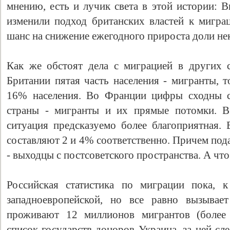
мнению, есть и лучик света в этой истории: B
изменили подход британских властей к миграц
шанс на снижение ежегодного прироста доли не
Как же обстоят дела с миграцией в других 
Британии пятая часть населения - мигранты, 
16% населения. Во Франции цифры сходны с
страны - мигранты и их прямые потомки. В
ситуация предсказуемо более благоприятная
Свидетельство
составляют 2 и 4% соответственно. Причем по
- выходцы с постсоветского пространства. А что
Российская статистика по миграции пока, к
западноевропейской, но все равно вызывае
проживают 12 миллионов мигрантов (более 
список государств-доноров Украина, за ней с