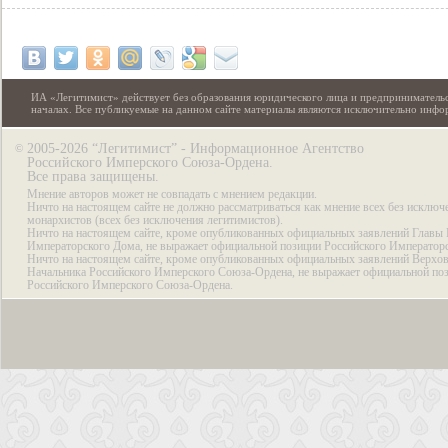
ИА «Легитимист» действует без образования юридического лица и предпринимательс
началах. Все публикуемые на данном сайте материалы являются исключительно инф
2005-2026 “Легитимист” - Информационное Агентство
©
Российского Имперского Союза-Ордена.
Все права защищены.
Мнение авторов может не совпадать с мнением редакции.
Ничто на настоящем сайте не должно рассматриваться как мнение всех без исключ
монархистов (всех без исключения легитимистов).
Ничто на настоящем сайте, кроме опубликованных официальных заявлений Главы 
Императорского Дома, не выражает официальной позиции Российского Император
Ничто на настоящем сайте, кроме опубликованных официальных заявлений Верхов
Начальника Российского Имперского Союза-Ордена, не выражает официальной по
Российского Имперского Союза-Ордена.