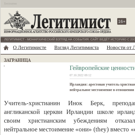
Бесплатно
16+
ЛЕГИТИМИСТ - МОНАРХИЧЕСКИЙ ВЗГЛЯД НА СОБЫТИЯ. САЙТ ВЕДЁТ ИСТОРИЮ С 200
О Легитимисте
Взгляд Легитимиста
Новости от 
Гейвропейские ценност
07.10.2022 09:12
Ирландия: арестован учитель-христиан
нейтральное местоимение в отношении
Учитель-христианин Инок Берк, препод
англиканской церкви Ирландии школе ирланд
своим христианским убеждениям отказал
нейтральное местоимение «они» (they) вместо «