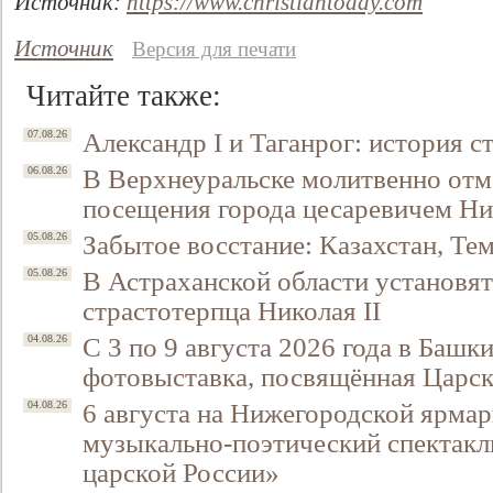
Источник:
https://www.christiantoday.com
Источник
Версия для печати
Читайте также:
Александр I и Таганрог: история с
07.08.26
В Верхнеуральске молитвенно отм
06.08.26
посещения города цесаревичем Н
Забытое восстание: Казахстан, Тем
05.08.26
В Астраханской области установят
05.08.26
страстотерпца Николая II
С 3 по 9 августа 2026 года в Башк
04.08.26
фотовыставка, посвящённая Царск
6 августа на Нижегородской ярмар
04.08.26
музыкально-поэтический спектакл
царской России»