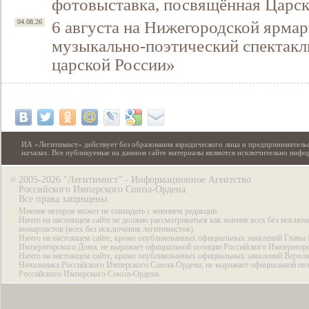
фотовыставка, посвящённая Царск
6 августа на Нижегородской ярмар
04.08.26
музыкально-поэтический спектакл
царской России»
ИА «Легитимист» действует без образования юридического лица и предпринимательс
началах. Все публикуемые на данном сайте материалы являются исключительно инф
2005-2026 “Легитимист” - Информационное Агентство
©
Российского Имперского Союза-Ордена.
Все права защищены.
Мнение авторов может не совпадать с мнением редакции.
Ничто на настоящем сайте не должно рассматриваться как мнение всех без исключ
монархистов (всех без исключения легитимистов).
Ничто на настоящем сайте, кроме опубликованных официальных заявлений Главы 
Императорского Дома, не выражает официальной позиции Российского Император
Ничто на настоящем сайте, кроме опубликованных официальных заявлений Верхов
Начальника Российского Имперского Союза-Ордена, не выражает официальной по
Российского Имперского Союза-Ордена.