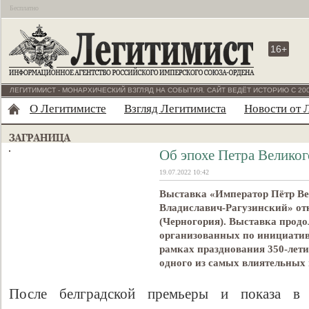
Бесплатно
16+
ЛЕГИТИМИСТ - МОНАРХИЧЕСКИЙ ВЗГЛЯД НА СОБЫТИЯ. САЙТ ВЕДЁТ ИСТОРИЮ С 200
О Легитимисте
Взгляд Легитимиста
Новости от 
Об эпохе Петра Великог
19.07.2022 10:42
Выставка «Император Пётр Ве
Владиславич-Рагузинский» от
(Черногория). Выставка продо
организованных по инициатив
рамках празднования 350-лети
одного из самых влиятельных
После белградской премьеры и показа в 