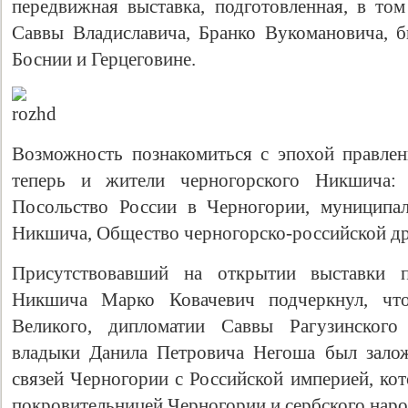
передвижная выставка, подготовленная, в том
Саввы Владиславича, Бранко Вукомановича, б
Боснии и Герцеговине.
Возможность познакомиться с эпохой правле
теперь и жители черногорского Никшича: 
Посольство России в Черногории, муниципал
Никшича, Общество черногорско-российской д
Присутствовавший на открытии выставки пр
Никшича Марко Ковачевич подчеркнул, что
Великого, дипломатии Саввы Рагузинского
владыки Данила Петровича Негоша был зало
связей Черногории с Российской империей, ко
покровительницей Черногории и сербского наро