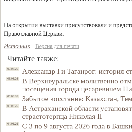
На открытии выставки присутствовали и предст
Православной Церкви.
Источник
Версия для печати
Читайте также:
Александр I и Таганрог: история с
07.08.26
Свидетельство
В Верхнеуральске молитвенно отм
06.08.26
посещения города цесаревичем Н
Забытое восстание: Казахстан, Тем
05.08.26
В Астраханской области установят
05.08.26
страстотерпца Николая II
С 3 по 9 августа 2026 года в Башк
04.08.26