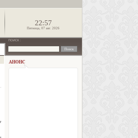
!
22:57
Пятница, 07 авг. 2026
ПОИСК
:
т
е