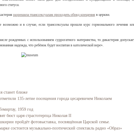
ого статуса.
икастерия
разрешила транссексуалам проходить обряд крещения
в церкви.
е возможно и в случае, если транссексуалы прошли курс гормонального лечения ил
числе рожденных с использованием суррогатного материнства, то дикастерия допускае
ованная надежда, что ребёнок будет воспитан в католической вере».
ия станет ближе
отметили 135-летие посещения города цесаревичем Николаем
Темиртау, 1959 год
вят бюст царя страстотерпца Николая II
Башкирии пройдёт фотовыставка, посвящённая Царской семье.
марке состоится музыкально-поэтический спектакль радио «Образ»