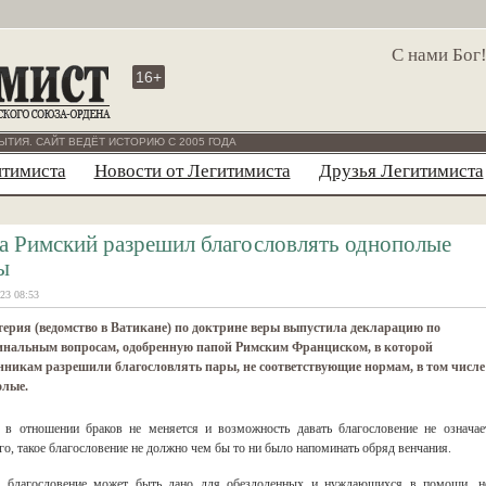
С нами Бог
16+
ЫТИЯ. САЙТ ВЕДЁТ ИСТОРИЮ С 2005 ГОДА
итимиста
Новости от Легитимиста
Друзья Легитимиста
а Римский разрешил благословлять однополые
ы
23 08:53
ерия (ведомство в Ватикане) по доктрине веры выпустила декларацию по
инальным вопросам, одобренную папой Римским Франциском, в которой
никам разрешили благословлять пары, не соответствующие нормам, в том числе
олые.
и в отношении браков не меняется и возможность давать благословение не означае
о, такое благословение не должно чем бы то ни было напоминать обряд венчания.
е, благословение может быть дано для обездоленных и нуждающихся в помощи, н