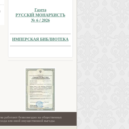
Газета
а
РУССКIЙ МОНАРХИСТЪ
№ 6 / 2026
ИМПЕРСКАЯ БИБЛИОТЕКА
тва работают безвозмездно на общественных
охода или иной имущественной выгоды.