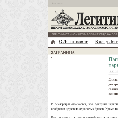
Бесплатно
ЛЕГИТИМИСТ - МОНАРХИЧЕСКИЙ ВЗГЛЯД НА СОБ
О Легитимисте
Взгляд Лег
Пап
пар
19.12.20
Дикаст
доктр
священ
одноп
В декларации отмечается, что доктрина церкв
одобрения церковью однополых браков. Кроме тог
Как поясняется в распространённом документ