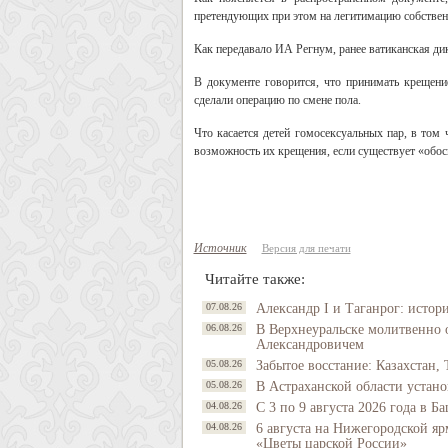
претендующих при этом на легитимацию собственн
Как передавало
ИА Регнум
, ранее ватиканская д
В документе говорится, что принимать крещени
сделали операцию по смене пола.
Что касается детей гомосексуальных пар, в том 
возможность их крещения, если существует «обосн
Источник
Версия для печати
Читайте также:
07.08.26
Александр I и Таганрог: истор
06.08.26
В Верхнеуральске молитвенно 
Александровичем
05.08.26
Забытое восстание: Казахстан, 
05.08.26
В Астраханской области устано
04.08.26
С 3 по 9 августа 2026 года в 
04.08.26
6 августа на Нижегородской яр
«Цветы царской России»