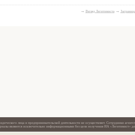
→
→
Взгляд Легитимиста
Заграниц
Свидетельство
идического лица и предпринимательской деятельности не осуществляет. Сотрудники агентс
териалы являются исключительно информационными без цели получения ИА «Легитимист» д