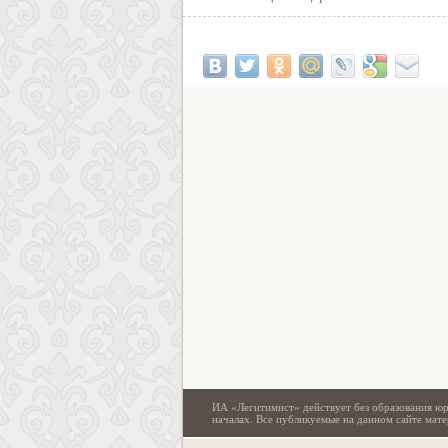
ИА «Легитимист» действует без образования юр
началах. Все публикуемые на данном сайте ма