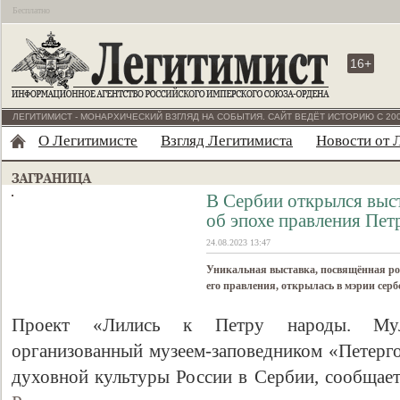
Бесплатно
16+
ЛЕГИТИМИСТ - МОНАРХИЧЕСКИЙ ВЗГЛЯД НА СОБЫТИЯ. САЙТ ВЕДЁТ ИСТОРИЮ С 200
О Легитимисте
Взгляд Легитимиста
Новости от 
В Сербии открылся выс
об эпохе правления Пет
24.08.2023 13:47
Уникальная выставка, посвящённая ро
его правления, открылась в мэрии серб
Проект «Лились к Петру народы. Муль
организованный музеем-заповедником «Петерг
духовной культуры России в Сербии, сообщае