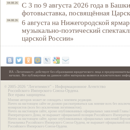
С 3 по 9 августа 2026 года в Башк
04.08.26
фотовыставка, посвящённая Царск
6 августа на Нижегородской ярмар
04.08.26
музыкально-поэтический спектакл
царской России»
ИА «Легитимист» действует без образования юридического лица и предпринимательс
началах. Все публикуемые на данном сайте материалы являются исключительно инф
2005-2026 “Легитимист” - Информационное Агентство
©
Российского Имперского Союза-Ордена.
Все права защищены.
Мнение авторов может не совпадать с мнением редакции.
Ничто на настоящем сайте не должно рассматриваться как мнение всех без исключ
монархистов (всех без исключения легитимистов).
Ничто на настоящем сайте, кроме опубликованных официальных заявлений Главы 
Императорского Дома, не выражает официальной позиции Российского Император
Ничто на настоящем сайте, кроме опубликованных официальных заявлений Верхов
Начальника Российского Имперского Союза-Ордена, не выражает официальной по
Российского Имперского Союза-Ордена.