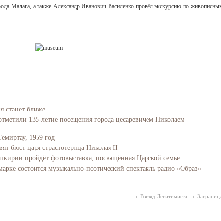
орода Малага, а также Александр Иванович Василенко провёл экскурсию по живописны
ия станет ближе
отметили 135-летие посещения города цесаревичем Николаем
Темиртау, 1959 год
вят бюст царя страстотерпца Николая II
Башкирии пройдёт фотовыставка, посвящённая Царской семье.
марке состоится музыкально-поэтический спектакль радио «Образ»
→
→
Взгляд Легитимиста
Заграниц