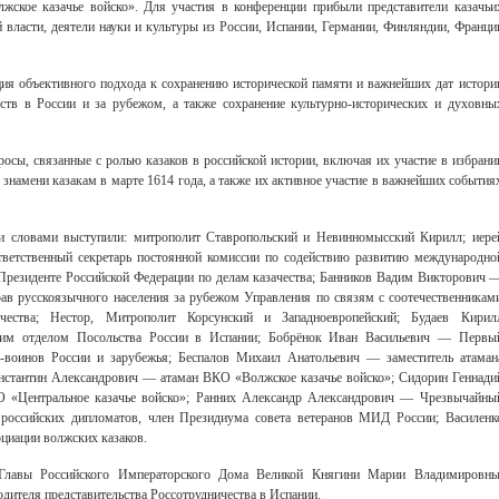
ское казачье войско». Для участия в конференции прибыли представители казачьи
й власти, деятели науки и культуры из России, Испании, Германии, Финляндии, Франци
ия объективного подхода к сохранению исторической памяти и важнейших дат истори
еств в России и за рубежом, а также сохранение культурно-исторических и духовны
осы, связанные с ролью казаков в российской истории, включая их участие в избрани
 знамени казакам в марте 1614 года, а также их активное участие в важнейших события
и словами выступили: митрополит Ставропольский и Невинномысский Кирилл; иере
етственный секретарь постоянной комиссии по содействию развитию международно
Свидетельство
и Президенте Российской Федерации по делам казачества; Банников Вадим Викторович 
ав русскоязычного населения за рубежом Управления по связям с соотечественникам
ичества; Нестор, Митрополит Корсунский и Западноевропейский; Будаев Кирил
ким отделом Посольства России в Испании; Бобрёнок Иван Васильевич — Первы
в-воинов России и зарубежья; Беспалов Михаил Анатольевич — заместитель атаман
нстантин Александрович — атаман ВКО «Волжское казачье войско»; Сидорин Геннади
О «Центральное казачье войско»; Ранних Александр Александрович — Чрезвычайны
 российских дипломатов, член Президиума совета ветеранов МИД России; Василенк
циации волжских казаков.
о Главы Российского Императорского Дома Великой Княгини Марии Владимировн
одителя представительства Россотрудничества в Испании.