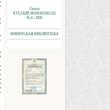
х
и
Газета
РУССКIЙ МОНАРХИСТЪ
№ 6 / 2026
и
х
ИМПЕРСКАЯ БИБЛИОТЕКА
и
х
й
й
—
и
л
й
а
й
й
о
ы