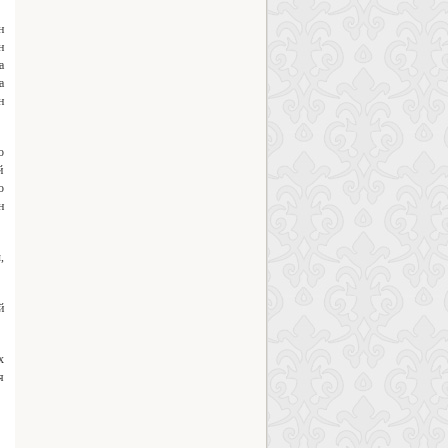
н
н
а
а
н
о
й
о
н
,
й
х
я