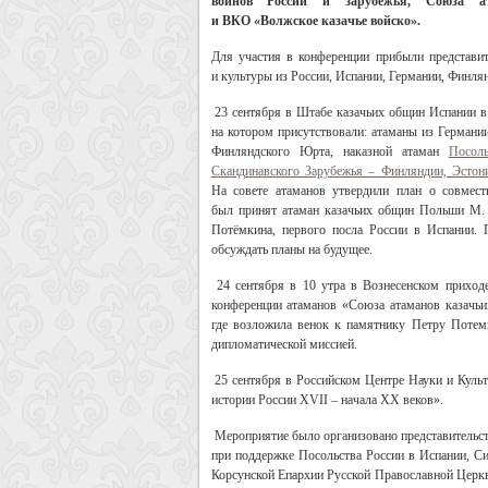
воинов России и зарубежья, Союза а
и ВКО «Волжское казачье войско».
Для участия в конференции прибыли представите
и культуры из России, Испании, Германии, Финля
23 сентября в Штабе казачьих общин Испании в
на котором присутствовали: атаманы из Германи
Финляндского Юрта, наказной атаман
Посол
Скандинавского Зарубежья – Финляндии, Эстон
На совете атаманов утвердили план о совмес
был принят атаман казачьих общин Польши М. 
Потёмкина, первого посла России в Испании. 
обсуждать планы на будущее.
24 сентября в 10 утра в Вознесенском приход
конференции атаманов «Союза атаманов казачьи
где возложила венок к памятнику Петру Потем
дипломатической миссией.
25 сентября в Российском Центре Науки и Кул
истории России XVII – начала XX веков».
Мероприятие было организовано представительст
при поддержке Посольства России в Испании, Си
Корсунской Епархии Русской Православной Церкв