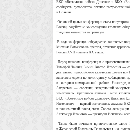
ВКО «Всевеликое войско Донское» и ВКО «Волж
сообществ, духовенства, органов государственно
и Польши.
Основной целью конференции стала популяризац
России, содействие консолидации казачьих общ
традиций казачества за границей.
В ходе конференции обсуждались ключевые вопр
Михаила Романова на престол, вручение царского
России XVII – начала XX веков.
Перед началом конференции с приветственным
Тимофей Чайкин; Зимин Виктор Игоревич — отв
деятельности российского казачества Совета пр
начальник отдела по мониторингу соблюдения пр
и историко-мемориальной работе Россотрудн
Андреевич — советник, заведующий консульс
заместитель Верховного атамана Союза казако
ВКО «Всевеликое войско Донское»; Давитьян Ко
Николаевич — первый заместитель атамана ВК
и полномочный посол, член Совета ассоциации
Александр Иванович — президент Испанской ассо
Также было зачитано приветственное слов
и Журавлевой Екатерины Геннадьевны, и.о. руков