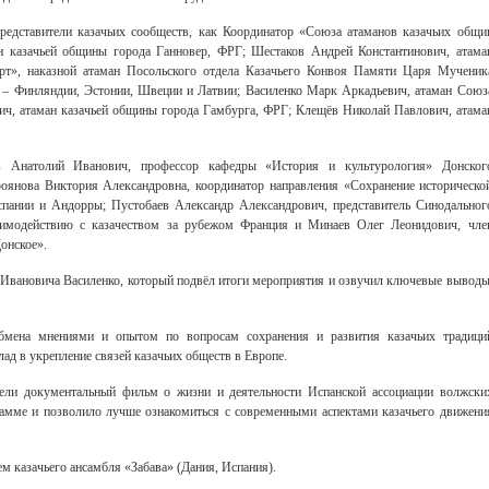
едставители казачьих сообществ, как Координатор «Союза атаманов казачьих общи
 казачьей общины города Ганновер, ФРГ; Шестаков Андрей Константинович, атама
рт», наказной атаман Посольского отдела Казачьего Конвоя Памяти Царя Мученик
я – Финляндии, Эстонии, Швеции и Латвии; Василенко Марк Аркадьевич, атаман Союз
ич, атаман казачьей общины города Гамбурга, ФРГ; Клещёв Николай Павлович, атама
 Анатолий Иванович, профессор кафедры «История и культурология» Донског
роянова Виктория Александровна, координатор направления «Сохранение историческо
спании и Андорры; Пустобаев Александр Александрович, представитель Синодальног
аимодействию с казачеством за рубежом Франция и Минаев Олег Леонидович, чле
онское».
Ивановича Василенко, который подвёл итоги мероприятия и озвучил ключевые выводы
бмена мнениями и опытом по вопросам сохранения и развития казачьих традици
ад в укрепление связей казачьих обществ в Европе.
ели документальный фильм о жизни и деятельности Испанской ассоциации волжски
рамме и позволило лучше ознакомиться с современными аспектами казачьего движени
м казачьего ансамбля «Забава» (Дания, Испания).