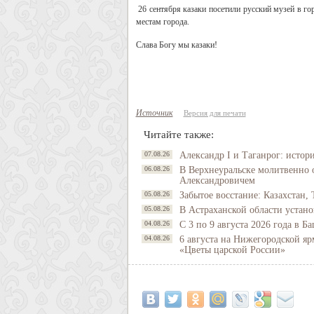
26 сентября казаки посетили русский музей в г
местам города.
Слава Богу мы казаки!
Источник
Версия для печати
Читайте также:
07.08.26
Александр I и Таганрог: истор
06.08.26
В Верхнеуральске молитвенно 
Александровичем
05.08.26
Забытое восстание: Казахстан, 
05.08.26
В Астраханской области устано
04.08.26
С 3 по 9 августа 2026 года в 
04.08.26
6 августа на Нижегородской яр
«Цветы царской России»