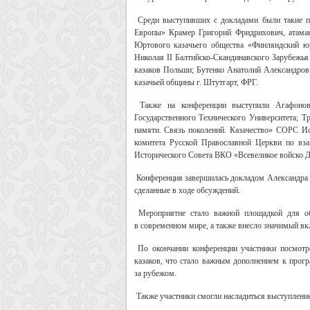
Среди выступивших с докладами были такие пр
Европы» Крамер Григорий Фридрихович, атаман
Юртового казачьего общества «Финляндский ю
Николая II Балтийско-Скандинавского Зарубежь
казаков Польши; Бутенко Анатолий Александров
казачьей общины г. Штутгарт, ФРГ.
Также на конференции выступили Агафонов
Государственного Технического Университета; Т
памяти. Связь поколений. Казачество» СОРС И
комитета Русской Православной Церкви по вз
Исторического Совета ВКО «Всевеликое войско Д
Конференция завершилась докладом Александра 
сделанные в ходе обсуждений.
Мероприятие стало важной площадкой для о
в современном мире, а также внесло значимый вкл
По окончании конференции участники посмотр
казаков, что стало важным дополнением к прог
за рубежом.
Также участники смогли насладиться выступление