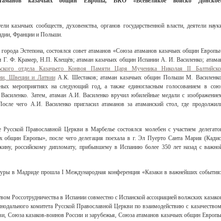
таманов казачьих общин Европы, ВКО «Всевеликое войско Донское
ли казачьих сообществ, духовенства, органов государственной власти, деятели наук
ндии, Франции и Польши.
 города Эстепона, состоялся совет атаманов «Союза атаманов казачьих общин Европы
и Г. Ф. Крамер, Н.П. Клещёв; атаман казачьих общин Испании А. И. Василенко; атама
ьского отдела Казачьего Конвоя Памяти Царя Мученика Николая II Балтийско
ии, Швеции и Латвии
А.К. Шестаков; атаман казачьих общин Польши М. Василенко
тных мероприятиях на следующий год, а также единогласным голосованием в сою
Василенко. Затем, атаман А.И. Василенко вручил юбилейные медали с изображение
После чего А.И. Василенко пригласил атаманов за атаманский стол, где продолжил
е Русской Православной Церкви в Марбелье состоялся молебен с участием делегато
х общин Европы», после чего делегация поехала в г. Эл Пуерто Санта Мария (Кадис
кину, российскому дипломату, прибывшему в Испанию более 350 лет назад с важно
ьтуры в Мадриде прошла I Международная конференция «Казаки в важнейших события
вом Россотрудничества в Испании совместно с Испанской ассоциацией волжских казако
нодального комитета Русской Православной Церкви по взаимодействию с казачеством
и, Союза казаков-воинов России и зарубежья, Союза атаманов казачьих общин Европы