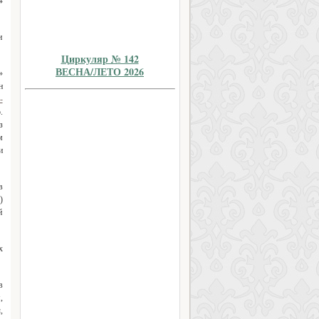
»
и
Циркуляр № 142
ВЕСНА/ЛЕТО 2026
»
н
-
.
з
м
и
в
)
й
х
в
,
,