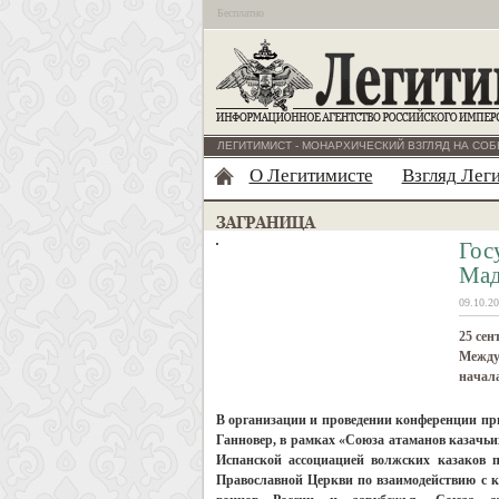
Бесплатно
ЛЕГИТИМИСТ - МОНАРХИЧЕСКИЙ ВЗГЛЯД НА СОБ
О Легитимисте
Взгляд Лег
Гос
Мад
09.10.20
25 сен
Между
начала
В организации и проведении конференции пр
Ганновер, в рамках «Союза атаманов казачьи
Испанской ассоциацией волжских казаков п
Православной Церкви по взаимодействию с к