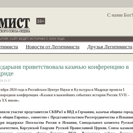
С нами Бог
16+
ЫТИЯ. САЙТ ВЕДЁТ ИСТОРИЮ С 2005 ГОДА
итимиста
Новости от Легитимиста
Друзья Легитимиста
ударыня приветствовала казачью конференцию в
риде
24 11:17
тября 2024 года в Российском Центре Науки и Культуры в Мадриде прошла I
народная конференция «Казаки в важнейших событиях истории России XVII –
 XX веков».
иняли участие представители СКВРиЗ и ВВД в Германии, казачья община город
х общин Европы», совместно с Представительством Россотрудничества в Испании
ри поддержке Посольства России в Испании, Синодального комитета Русско
азачеством, Корсунской Епархии Русской Православной Церкви, Союза казаков