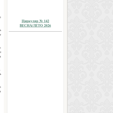
т
Циркуляр № 142
ВЕСНА/ЛЕТО 2026
ь
м
ь
и
я
.
ь
к
а