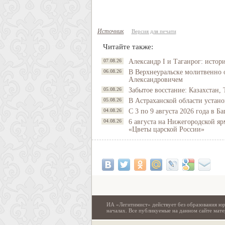
Источник
Версия для печати
Читайте также:
07.08.26
Александр I и Таганрог: истор
06.08.26
В Верхнеуральске молитвенно 
Александровичем
05.08.26
Забытое восстание: Казахстан, 
05.08.26
В Астраханской области устано
04.08.26
С 3 по 9 августа 2026 года в 
04.08.26
6 августа на Нижегородской яр
«Цветы царской России»
ИА «Легитимист» действует без образования юр
началах. Все публикуемые на данном сайте ма