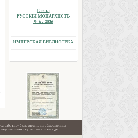
Газета
РУССКIЙ МОНАРХИСТЪ
№ 6 / 2026
ИМПЕРСКАЯ БИБЛИОТЕКА
а
тва работают безвозмездно на общественных
охода или иной имущественной выгоды.