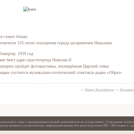
ия станет ближе
отметили 135-летие посещения города цесаревичем Николаем
Темиртау, 1959 год
вят бюст царя страстотерпца Николая II
Башкирии пройдёт фотовыставка, посвящённая Царской семье.
Свидетельство
марке состоится музыкально-поэтический спектакль радио «Образ»
→
→
Взгляд Легитимиста
Заграниц
идического лица и предпринимательской деятельности не осуществляет. Сотрудники агентс
териалы являются исключительно информационными без цели получения ИА «Легитимист» д