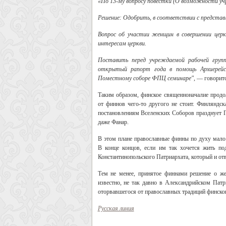
«По 13-му вопросу повестки (О возможности уч
Решение: Одобрить, в соответствии с представл
Вопрос об участии женщин в совершении це
интересам церкви.
Поставить перед учреждаемой рабочей групп
открытый рапорт года в помощь Архиерейс
Поместному соборе ФПЦ семинаре",
— говоритс
Таким образом, финское священноначалие прод
от финнов чего-то другого не стоит. Финляндск
постановлениям Вселенских Соборов празднует П
даже Фанар.
В этом плане православные финны по духу мало 
В конце концов, если им так хочется жить по
Константинопольского Патриархата, который и отв
Тем не менее, принятое финнами решение о ж
известно, не так давно в Александрийском Патр
оторвавшегося от православных традиций финског
Русская линия