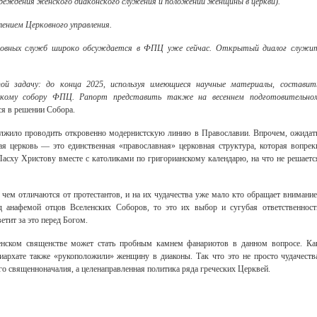
реждения женского диаконского служения и положении женщины в церкви).
ением Церковного управления.
рковных служб широко обсуждается в ФПЦ уже сейчас. Открытый диалог служи
ой задачу: до конца 2025, используя имеющиеся научные материалы, составит
кому собору ФПЦ. Рапорт представить также на весеннем подготовительно
я в решении Собора.
олжило проводить откровенно модернистскую линию в Православии. Впрочем, ожидат
ая церковь — это единственная «православная» церковная структура, которая вопрек
асху Христову вместе с католиками по григорианскому календарю, на что не решаетс
чем отличаются от протестантов, и на их чудачества уже мало кто обращает внимание
д анафемой отцов Вселенских Соборов, то это их выбор и сугубая ответственност
етит за это перед Богом.
енском священстве может стать пробным камнем фанариотов в данном вопросе. Ка
иархате также «рукоположили» женщину в диаконы. Так что это не просто чудачеств
о священноначалия, а целенаправленная политика ряда греческих Церквей.