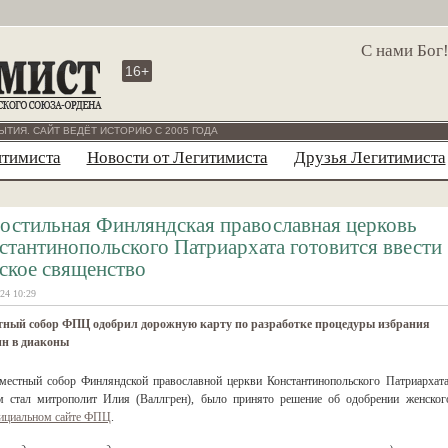
С нами Бог
16+
ЫТИЯ. САЙТ ВЕДЁТ ИСТОРИЮ С 2005 ГОДА
итимиста
Новости от Легитимиста
Друзья Легитимиста
остильная Финляндская православная церковь
стантинопольского Патриархата готовится ввести
ское священство
24 10:29
тный собор ФПЦ одобрил дорожную карту по разработке процедуры избрания
н в диаконы
местный собор Финляндской православной церкви Константинопольского Патриархата
м стал митрополит Илия (Валлгрен), было принято решение об одобрении женског
ициальном сайте ФПЦ
.