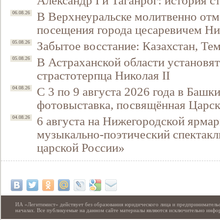
Александр I и Таганрог: история с
В Верхнеуральске молитвенно отм
06.08.26
посещения города цесаревичем Н
Забытое восстание: Казахстан, Тем
05.08.26
В Астраханской области установят
05.08.26
страстотерпца Николая II
С 3 по 9 августа 2026 года в Башк
04.08.26
фотовыставка, посвящённая Царск
6 августа на Нижегородской ярмар
04.08.26
музыкально-поэтический спектакл
царской России»
ИА «Легитимист» действует без образования юридического лица и предпринимательс
началах. Все публикуемые на данном сайте материалы являются исключительно инф