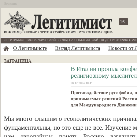
Бесплатно
16+
ЛЕГИТИМИСТ - МОНАРХИЧЕСКИЙ ВЗГЛЯД НА СОБЫТИЯ. САЙТ ВЕДЁТ ИСТОРИЮ С 200
О Легитимисте
Взгляд Легитимиста
Новости от 
В Италии прошла конфе
религиозному мыслите
28.12.2024 10:41
Противодействие русофобии, 
принимаемых решений России 
для Международного Движения
Мы много слышим о геополитических причинах
фундаментальны, но это еще не все. Изучение 
нам, европейцам, понять Россию, взгляну