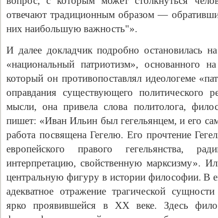
вопрос, с которым может столкнуться чело
отвечают традиционным образом — обративши
них наибольшую важность"».
И далее докладчик подробно остановилась н
«национальный патриотизм», основанного н
который он противопоставлял идеологеме «пат
оправдания существующего политического р
мысли, она привела слова политолога, фило
Свидетельство
пишет: «Иван Ильин был гегельянцем, и его са
работа посвящена Гегелю. Его прочтение Геге
европейского правого гегельянства, рад
интерпретацию, свойственную марксизму». Иль
центральную фигуру в истории философии. В е
адекватное отражение трагической сущности
ярко проявившейся в ХХ веке. Здесь филос