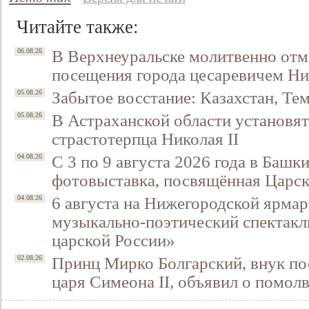
Читайте также:
В Верхнеуральске молитвенно отм
06.08.26
посещения города цесаревичем Н
Забытое восстание: Казахстан, Тем
05.08.26
В Астраханской области установят
05.08.26
страстотерпца Николая II
С 3 по 9 августа 2026 года в Башк
04.08.26
фотовыставка, посвящённая Царск
6 августа на Нижегородской ярмар
04.08.26
музыкально-поэтический спектакл
царской России»
Принц Мирко Болгарский, внук по
02.08.26
царя Симеона II, объявил о помол