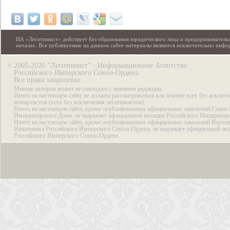
ИА «Легитимист» действует без образования юридического лица и предпринимательс
началах. Все публикуемые на данном сайте материалы являются исключительно инф
2005-2026 “Легитимист” - Информационное Агентство
©
Российского Имперского Союза-Ордена.
Все права защищены.
Мнение авторов может не совпадать с мнением редакции.
Ничто на настоящем сайте не должно рассматриваться как мнение всех без исключ
монархистов (всех без исключения легитимистов).
Ничто на настоящем сайте, кроме опубликованных официальных заявлений Главы 
Императорского Дома, не выражает официальной позиции Российского Император
Ничто на настоящем сайте, кроме опубликованных официальных заявлений Верхов
Начальника Российского Имперского Союза-Ордена, не выражает официальной по
Российского Имперского Союза-Ордена.