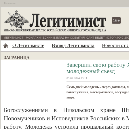
Бесплатно
16+
ЛЕГИТИМИСТ - МОНАРХИЧЕСКИЙ ВЗГЛЯД НА СОБЫТИЯ. САЙТ ВЕДЁТ ИСТОРИЮ С 200
О Легитимисте
Взгляд Легитимиста
Новости от 
Завершил свою работу
молодежный съезд
05.07.2024 13:11
Семь дней молодежь – через доклады, 
богослужения, мастер-классы, обсужда
мире.
Богослужениями в Никольском храме Шт
Новомучеников и Исповедников Российских в 
работу. Молодежь устроила прощальный косте