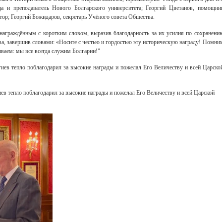
а и преподаватель Нового Болгарского университета; Георгий Цветанов, помощни
тор; Георгий Божидаров, секретарь Учёного совета Общества.
награждённым с коротким словом, выразив благодарность за их усилия по сохранени
ва, завершив словами: «Носите с честью и гордостью эту историческую награду! Помни
ываем: мы все всегда служим Болгарии!"
иев тепло поблагодарил за высокие награды и пожелал Его Величеству и всей Царско
ев тепло поблагодарил за высокие награды и пожелал Его Величеству и всей Царской