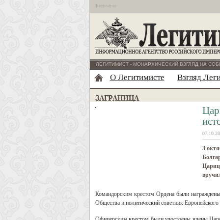
Бесплатно
ЛЕГИТИМИСТ - МОНАРХИЧЕСКИЙ ВЗГЛЯД НА СОБ
О Легитимисте
Взгляд Лег
Цар
ист
07.10.20
3 октя
Болгар
Царицы
вручи
Командорским крестом Ордена были награждены:
Общества и политический советник Европейского
Офицерским крестом были удостоены члены Царск