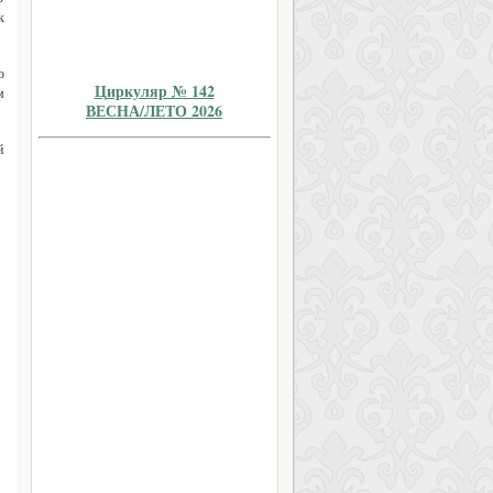
к
ю
Циркуляр № 142
м
ВЕСНА/ЛЕТО 2026
й