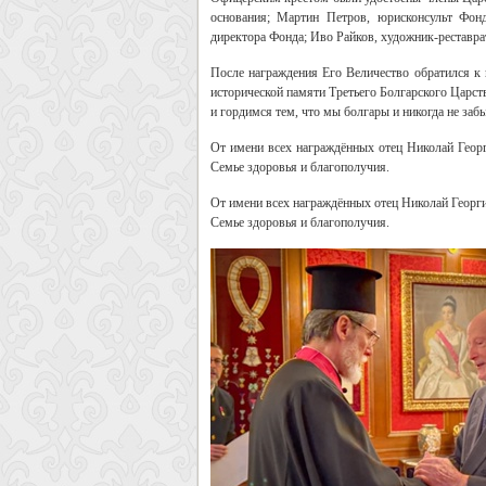
основания; Мартин Петров, юрисконсульт Фонд
директора Фонда; Иво Райков, художник-реставра
После награждения Его Величество обратился к 
исторической памяти Третьего Болгарского Царст
и гордимся тем, что мы болгары и никогда не заб
От имени всех награждённых отец Николай Георг
Семье здоровья и благополучия.
От имени всех награждённых отец Николай Георги
Семье здоровья и благополучия.