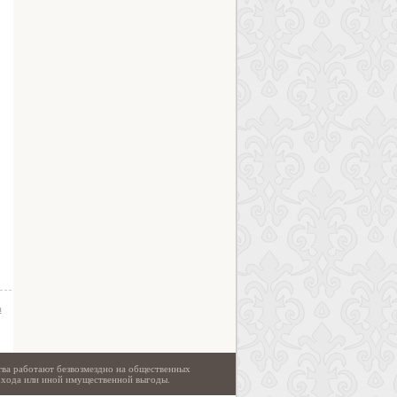
а
тва работают безвозмездно на общественных
охода или иной имущественной выгоды.