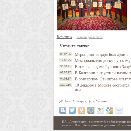
Источник
Версия для печати
Читайте также:
08.02.25
Мероприятия царя Болгарии 2 -
17.01.25
Мемориальную доску русскому 
30.10.21
Выставка в доме Русского Зару
05.07.17
В Болгарии выпустили пазлы п
04.04.17
В болгарском Свиштове хотят 
26.11.16
10 декабря в Москве состоится
ига
Теги:
Болгария
,
Царь Симеон II
ИА «Легитимист» действует без образования юр
началах. Все публикуемые на данном сайте ма