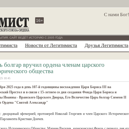
С нами Бог
16+
ЫТИЯ. САЙТ ВЕДЁТ ИСТОРИЮ С 2005 ГОДА
итимиста
Новости от Легитимиста
Друзья Легитимиста
ь болгар вручил ордена членам царского
орического общества
25 18:45
бря 2025 года в день 107-й годовщины восхождения Царя Бориса III на
ский Престол и в связи с 15-летием со дня создания Фонда Царя Бориса и
 Иоанны - Вранского Царского Дворца, Его Величество Царь болгар Симеон II
л Ордена "Святой Александр"
 дворцовый эфемерией, протоиерей Николай Георгиев и член Царского Историческог
 Парламента Кристиан Дончев.
ого Исторического Общества: Мариан Василев, юрисконсульт Фонда с первого дня ег