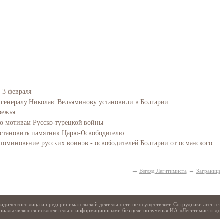
 3 февраля
генералу Николаю Вельяминову установили в Болгарии
бежья
о мотивам Русско-турецкой войны
установить памятник Царю-Освободителю
 поминовение русских воинов - освободителей Болгарии от османского
→
→
Взгляд Легитимиста
Заграниц
идического лица и предпринимательской деятельности не осуществляет. Сотрудники агентс
териалы являются исключительно информационными без цели получения ИА «Легитимист» д