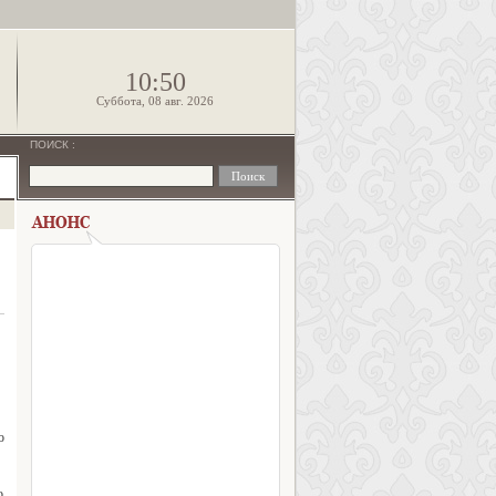
!
10:50
Суббота, 08 авг. 2026
ПОИСК
:
о
о