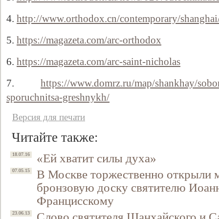
4.
http://www.orthodox.cn/contemporary/shanghai/
5.
https://magazeta.com/arc-orthodox
6.
https://magazeta.com/arc-saint-nicholas
7.
https://www.domrz.ru/map/shankhay/sobor
sporuchnitsa-greshnykh/
Версия для печати
Читайте также:
«Ей хватит силы духа»
18.07.16
В Москве торжественно открыли
07.05.15
бронзовую доску святителю Иоан
Францисскому
Слово cвятителя Шанхайского и С
23.06.13