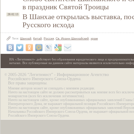
в праздник Святой Троицы
В Шанхае открылась выставка, по
28.02.13
Русского исхода
Теги:
Шанхай
,
Китай
,
Россия
,
Св. Иоанн Шанхайский
,
храм
ИА «Легитимист» действует без образования юридического лица и предпринимательс
началах. Все публикуемые на данном сайте материалы являются исключительно инф
2005-2026 “Легитимист” - Информационное Агентство
©
Российского Имперского Союза-Ордена.
Все права защищены.
Мнение авторов может не совпадать с мнением редакции.
Ничто на настоящем сайте не должно рассматриваться как мнение всех без исключ
монархистов (всех без исключения легитимистов).
Ничто на настоящем сайте, кроме опубликованных официальных заявлений Главы 
Императорского Дома, не выражает официальной позиции Российского Император
Ничто на настоящем сайте, кроме опубликованных официальных заявлений Верхов
Начальника Российского Имперского Союза-Ордена, не выражает официальной по
Российского Имперского Союза-Ордена.