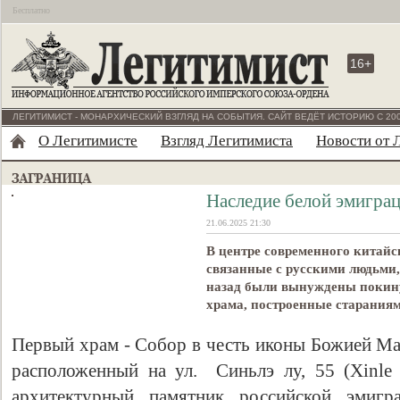
Бесплатно
16+
ЛЕГИТИМИСТ - МОНАРХИЧЕСКИЙ ВЗГЛЯД НА СОБЫТИЯ. САЙТ ВЕДЁТ ИСТОРИЮ С 200
О Легитимисте
Взгляд Легитимиста
Новости от 
Наследие белой эмигра
21.06.2025 21:30
В центре современного китайс
связанные с русскими людьми,
назад были вынуждены покину
храма, построенные старания
Первый храм - Собор в честь иконы Божией М
расположенный на ул. Синьлэ лу, 55 (Xinle
архитектурный памятник российской эмиг