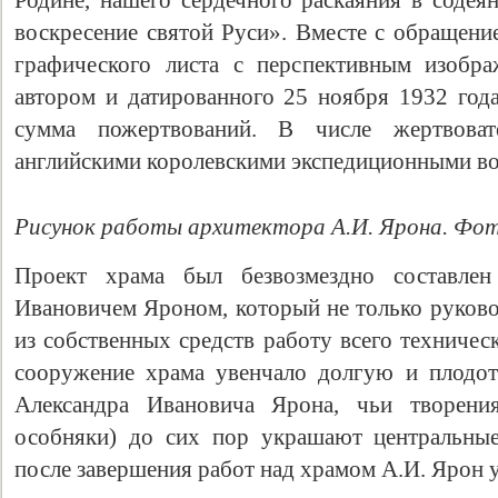
Родине, нашего сердечного раскаяния в содея
воскресение святой Руси». Вместе с обращени
графического листа с перспективным изобра
автором и датированного 25 ноября 1932 года
сумма пожертвований. В числе жертвов
английскими королевскими экспедиционными во
Рисунок работы архитектора А.И. Ярона. Фот
Проект храма был безвозмездно составлен
Ивановичем Яроном, который не только руково
из собственных средств работу всего техничес
сооружение храма увенчало долгую и плодот
Александра Ивановича Ярона, чьи творени
особняки) до сих пор украшают центральны
после завершения работ над храмом А.И. Ярон ум