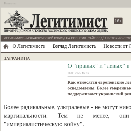
Бесплатно
16+
ЛЕГИТИМИСТ - МОНАРХИЧЕСКИЙ ВЗГЛЯД НА СОБЫТИЯ. САЙТ ВЕДЁТ ИСТОРИЮ С 200
О Легитимисте
Взгляд Легитимиста
Новости от 
О "правых" и "левых" в
16.09.2025 16:33
Как относятся европейские ле
осведомлены. Более умеренные
поддерживают украинский реж
Более радикальные, ультралевые - не могут ник
маргинальности. Тем не менее, о
"империалистическую войну".