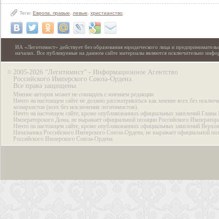
Теги:
Европа. правые
,
левые
,
христианство
ИА «Легитимист» действует без образования юридического лица и предпринимательс
началах. Все публикуемые на данном сайте материалы являются исключительно инф
2005-2026 “Легитимист” - Информационное Агентство
©
Российского Имперского Союза-Ордена.
Все права защищены.
Мнение авторов может не совпадать с мнением редакции.
Ничто на настоящем сайте не должно рассматриваться как мнение всех без исключ
монархистов (всех без исключения легитимистов).
Ничто на настоящем сайте, кроме опубликованных официальных заявлений Главы 
Императорского Дома, не выражает официальной позиции Российского Император
Ничто на настоящем сайте, кроме опубликованных официальных заявлений Верхов
Начальника Российского Имперского Союза-Ордена, не выражает официальной по
Российского Имперского Союза-Ордена.