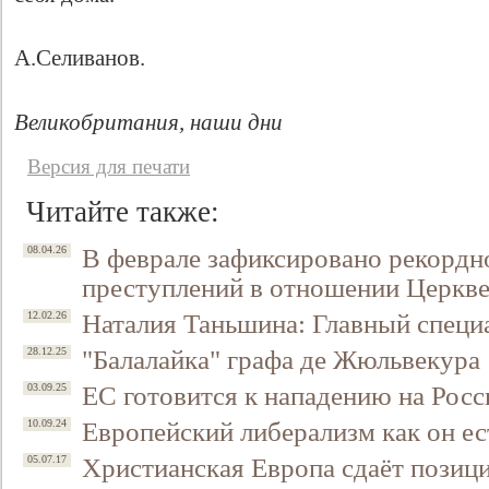
А.Селиванов.
Великобритания, наши дни
Версия для печати
Читайте также:
В феврале зафиксировано рекордн
08.04.26
преступлений в отношении Церкве
Наталия Таньшина: Главный специ
12.02.26
"Балалайка" графа де Жюльвекура
28.12.25
ЕС готовится к нападению на Рос
03.09.25
Европейский либерализм как он ес
10.09.24
Христианская Европа сдаёт позиц
05.07.17