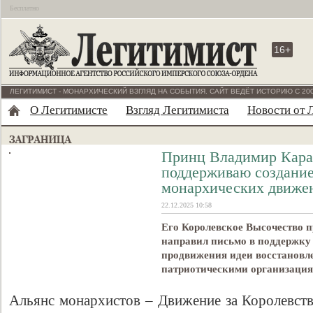
Бесплатно
16+
ЛЕГИТИМИСТ - МОНАРХИЧЕСКИЙ ВЗГЛЯД НА СОБЫТИЯ. САЙТ ВЕДЁТ ИСТОРИЮ С 200
О Легитимисте
Взгляд Легитимиста
Новости от 
Принц Владимир Кара
поддерживаю создание
монархических движе
22.12.2025 10:58
Его Королевское Высочество 
направил письмо в поддержку
продвижения идеи восстановл
патриотическими организация
Альянс монархистов – Движение за Королевст