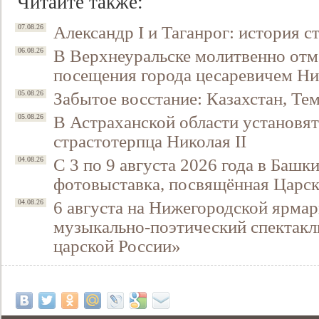
Читайте также:
Александр I и Таганрог: история с
07.08.26
В Верхнеуральске молитвенно отм
06.08.26
посещения города цесаревичем Н
Забытое восстание: Казахстан, Тем
05.08.26
В Астраханской области установят
05.08.26
страстотерпца Николая II
С 3 по 9 августа 2026 года в Башк
04.08.26
фотовыставка, посвящённая Царск
6 августа на Нижегородской ярмар
04.08.26
музыкально-поэтический спектакл
царской России»