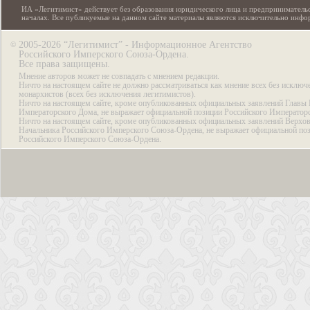
ИА «Легитимист» действует без образования юридического лица и предпринимательс
началах. Все публикуемые на данном сайте материалы являются исключительно инф
2005-2026 “Легитимист” - Информационное Агентство
©
Российского Имперского Союза-Ордена.
Все права защищены.
Мнение авторов может не совпадать с мнением редакции.
Ничто на настоящем сайте не должно рассматриваться как мнение всех без исключ
монархистов (всех без исключения легитимистов).
Ничто на настоящем сайте, кроме опубликованных официальных заявлений Главы 
Императорского Дома, не выражает официальной позиции Российского Император
Ничто на настоящем сайте, кроме опубликованных официальных заявлений Верхов
Начальника Российского Имперского Союза-Ордена, не выражает официальной по
Российского Имперского Союза-Ордена.