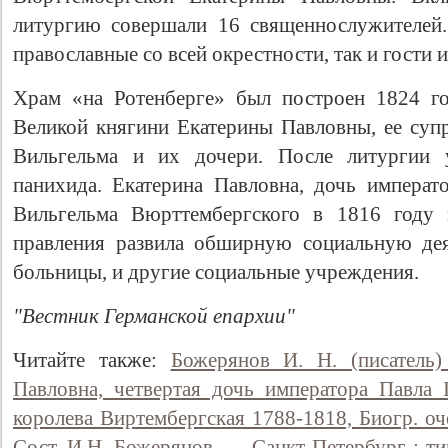
литургию совершали 16 священнослужителей
православные со всей окрестности, так и гости и
Храм «на Ротенберге» был построен 1824 го
Великой княгини Екатерины Павловны, ее суп
Вильгельма и их дочери. После литургии 
панихида. Екатерина Павловна, дочь императ
Вильгельма Вюрттембергского в 1816 году 
правления развила обширную социальную дея
больницы, и другие социальные учреждения.
"Вестник Германской епархии"
Читайте также:
Божерянов И. Н. (писатель)
Павловна, четвертая дочь императора Павла I
королева Виртембергская 1788-1818, Биогр. очер
Сост. И.Н. Божерянов. — Санкт-Петербург : ти