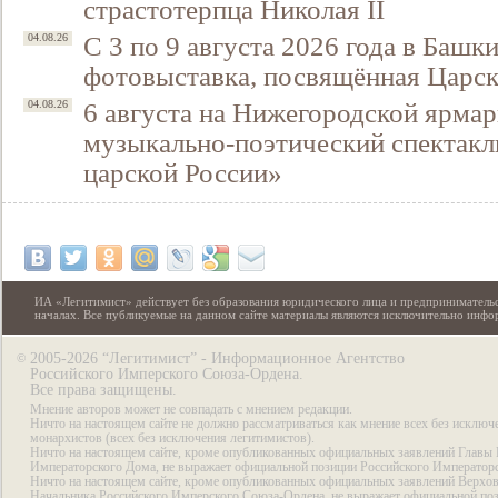
страстотерпца Николая II
С 3 по 9 августа 2026 года в Башк
04.08.26
фотовыставка, посвящённая Царск
6 августа на Нижегородской ярмар
04.08.26
музыкально-поэтический спектакл
царской России»
ИА «Легитимист» действует без образования юридического лица и предпринимательс
началах. Все публикуемые на данном сайте материалы являются исключительно инф
2005-2026 “Легитимист” - Информационное Агентство
©
Российского Имперского Союза-Ордена.
Все права защищены.
Мнение авторов может не совпадать с мнением редакции.
Ничто на настоящем сайте не должно рассматриваться как мнение всех без исключ
монархистов (всех без исключения легитимистов).
Ничто на настоящем сайте, кроме опубликованных официальных заявлений Главы 
Императорского Дома, не выражает официальной позиции Российского Император
Ничто на настоящем сайте, кроме опубликованных официальных заявлений Верхов
Начальника Российского Имперского Союза-Ордена, не выражает официальной по