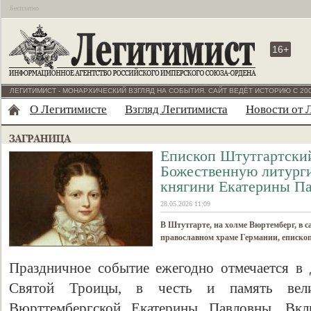
Бесплатно
16+
ЛЕГИТИМИСТ - МОНАРХИЧЕСКИЙ ВЗГЛЯД НА СОБЫТИЯ. САЙТ ВЕДЁТ ИСТОРИЮ С 200
О Легитимисте
Взгляд Легитимиста
Новости от 
Епископ Штутгартски
Божественную литург
княгини Екатерины Па
28.05.2026 11:09
В Штутгарте, на холме Вюртемберг, в 
православном храме Германии, еписко
Праздничное событие ежегодно отмечается в
Святой Троицы, в честь и память вел
Вюрттембергской Екатерины Павловны. Вк