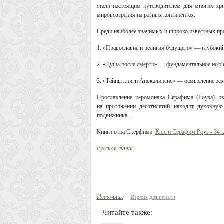
стали настоящим путеводителем для многих хри
мировоззрения на разных континентах.
Среди наиболее значимых и широко известных пр
1. «Православие и религия будущего» — глубокий
2. «Душа после смерти» — фундаментальное иссле
3. «Тайны книги Апокалипсис» — осмысление эсх
Прославление иеромонаха Серафима (Роуза) я
на протяжении десятилетий находят духовную
подвижника.
Книги отца Скерфима:
Книги Серафим Роуз - 34 
Русская линия
Источник
Версия для печати
Читайте также: