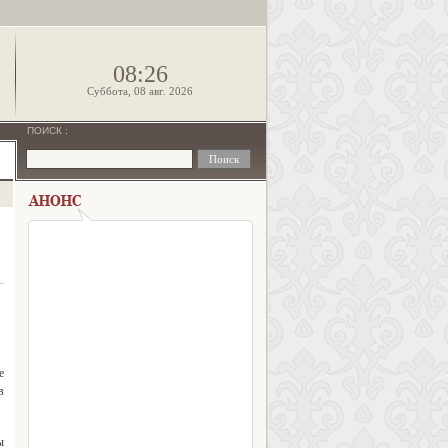
!
08:26
Суббота, 08 авг. 2026
ПОИСК
:
е
в
ы