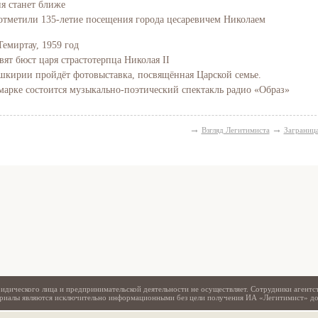
ия станет ближе
отметили 135-летие посещения города цесаревичем Николаем
Темиртау, 1959 год
вят бюст царя страстотерпца Николая II
Башкирии пройдёт фотовыставка, посвящённая Царской семье.
марке состоится музыкально-поэтический спектакль радио «Образ»
→
→
Взгляд Легитимиста
Заграниц
Свидетельство
идического лица и предпринимательской деятельности не осуществляет. Сотрудники агентс
териалы являются исключительно информационными без цели получения ИА «Легитимист» д