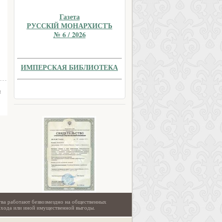
Газета
РУССКIЙ МОНАРХИСТЪ
№ 6 / 2026
ИМПЕРСКАЯ БИБЛИОТЕКА
а
тва работают безвозмездно на общественных
охода или иной имущественной выгоды.