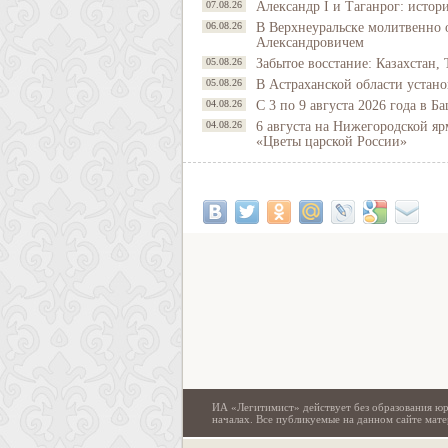
07.08.26
Александр I и Таганрог: истор
06.08.26
В Верхнеуральске молитвенно 
Александровичем
05.08.26
Забытое восстание: Казахстан, 
05.08.26
В Астраханской области устано
04.08.26
С 3 по 9 августа 2026 года в 
04.08.26
6 августа на Нижегородской яр
«Цветы царской России»
ИА «Легитимист» действует без образования юр
началах. Все публикуемые на данном сайте ма