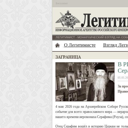
Бесплатно
ЛЕГИТИМИСТ - МОНАРХИЧЕСКИЙ ВЗГЛЯД НА СОБ
О Легитимисте
Взгляд Лег
В Р
Сер
05.05.20
За про
Право
4 мая 2026 года на Архиерейском Соборе Русс
событие для всего православного мира — иерарх
нашего времени иеромонаха Серафима (Роуза), с
Отец Серафим вошёл в историю Церкви не только