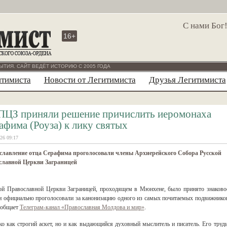
С нами Бог
16+
ЫТИЯ. САЙТ ВЕДЁТ ИСТОРИЮ С 2005 ГОДА
итимиста
Новости от Легитимиста
Друзья Легитимиста
ПЦЗ приняли решение причислить иеромонаха
афима (Роуза) к лику святых
26 09:17
славление отца Серафима проголосовали члены Архиерейского Собора Русской
славной Церкви Заграницей
кой Православной Церкви Заграницей, проходящем в Мюнхене, было принято знаково
и официально проголосовали за канонизацию одного из самых почитаемых подвижнико
ообщает
Телеграм-канал «Православная Молдова и мир»
.
 как строгий аскет, но и как выдающийся духовный мыслитель и писатель. Его труд