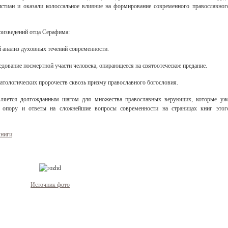
стиан и оказали колоссальное влияние на формирование современного православног
оизведений отца Серафима:
 анализ духовных течений современности.
дование посмертной участи человека, опирающееся на святоотеческое предание.
атологических пророчеств сквозь призму православного богословия.
вляется долгожданным шагом для множества православных верующих, которые уж
 опору и ответы на сложнейшие вопросы современности на страницах книг этог
книги
Источник
фото