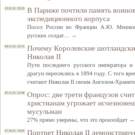
В Париже почтили память воинов
13.11.21 23:23
экспедиционного корпуса
Посол России во Франции А.Ю. Мешков
русских солдат… →
Почему Королевские шотландские
04.11.21 22:15
Николая II
Пути последнего русского императора и 
драгун пересеклись в 1894 году. С того в
считают Николая II своим Ангелом-Хранит
Опрос: две трети французов счи
01.11.21 21:08
христианам угрожает исчезновен
мусульман
27% прямо уверены, что это произойдет →
Портрет Николая II демонстрируе
27.10.21 14:03