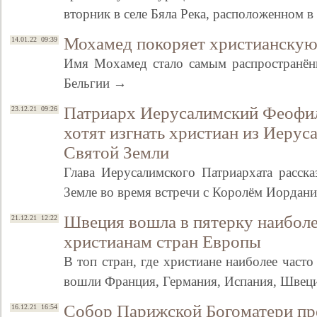
вторник в селе Бяла Река, расположенном 
Мохамед покоряет христианскую
14.01.22 09:39
Имя Мохамед стало самым распространён
Бельгии →
Патриарх Иерусалимский Феофил
23.12.21 09:26
хотят изгнать христиан из Иерус
Святой Земли
Глава Иерусалимского Патриархата расск
Земле во время встречи с Королём Иордан
Швеция вошла в пятерку наибол
21.12.21 12:22
христианам стран Европы
В топ стран, где христиане наиболее часто
вошли Франция, Германия, Испания, Швец
Собор Парижской Богоматери пре
16.12.21 16:54