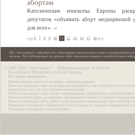
абортам
Католические епископы Европы раскр
депутатов «объявить аборт медицинской у
для всех» →
««
«
6
7
8
9
10
11
12
13
14
15
16
»
»»
ИА «Легитимист» действует без образования юридического лица и предпринимательс
началах. Все публикуемые на данном сайте материалы являются исключительно инф
2005-2026 “Легитимист” - Информационное Агентство
©
Российского Имперского Союза-Ордена.
Все права защищены.
Мнение авторов может не совпадать с мнением редакции.
Ничто на настоящем сайте не должно рассматриваться как мнение всех без исключ
монархистов (всех без исключения легитимистов).
Ничто на настоящем сайте, кроме опубликованных официальных заявлений Главы 
Императорского Дома, не выражает официальной позиции Российского Император
Ничто на настоящем сайте, кроме опубликованных официальных заявлений Верхов
Начальника Российского Имперского Союза-Ордена, не выражает официальной по
Российского Имперского Союза-Ордена.