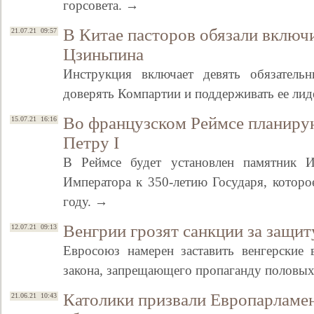
горсовета. →
В Китае пасторов обязали включи
21.07.21 09:57
Цзиньпина
Инструкция включает девять обязатель
доверять Компартии и поддерживать ее ли
Во французском Реймсе планиру
15.07.21 16:16
Петру I
В Реймсе будет установлен памятник 
Императора к 350-летию Государя, которо
году. →
Венгрии грозят санкции за защит
12.07.21 09:13
Евросоюз намерен заставить венгерские 
закона, запрещающего пропаганду половых
Католики призвали Европарламен
21.06.21 10:43