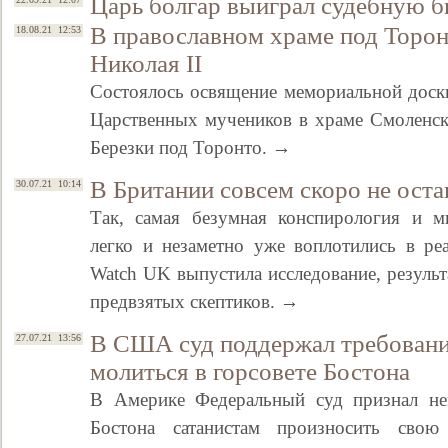
Царь болгар выиграл судебную б
В православном храме под Торон
18.08.21 12:53
Николая II
Состоялось освящение мемориальной доски
Царственных мучеников в храме Смоленск
Березки под Торонто. →
В Британии совсем скоро не оста
30.07.21 10:14
Так, самая безумная конспирология и м
легко и незаметно уже воплотились в реа
Watch UK выпустила исследование, резуль
предвзятых скептиков. →
В США суд поддержал требовани
27.07.21 13:56
молиться в горсовете Бостона
В Америке Федеральный суд признал нек
Бостона сатанистам произносить свою