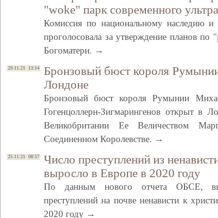
"woke" парк современного ультра
Комиссия по национальному наследию и 
проголосовала за утверждение планов по 
Богоматери. →
Бронзовый бюст короля Румынии
29.11.21 13:14
Лондоне
Бронзовый бюст короля Румынии Михаи
Гогенцоллерн-Зигмарингенов открыт в Л
Свидетельство
Великобритании Ее Величеством Ма
Соединенном Королевстве. →
Число преступлений из ненависти
25.11.21 08:57
выросло в Европе в 2020 году
По данным нового отчета ОБСЕ, в
преступлений на почве ненависти к христ
2020 году →