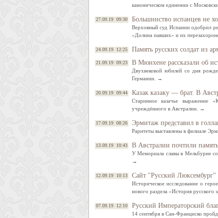
каноническом единении с Московск
Большинство испанцев не хо
27.09.19 09:30
Верховный суд Испании одобрил ре
«Долина павших» и их перезахорон
Память русских солдат из а
24.09.19 12:25
В Мюнхене рассказали об ис
21.09.19 09:23
Двухвековой юбилей со дня рожде
Германии. →
Казак казаку — брат. В Авст
20.09.19 09:44
Старинное казачье выражение «
учреждённого в Австралии. →
Эрмитаж представил в голла
17.09.19 08:26
Раритеты выставлены в филиале Эрм
В Австралии почтили памят
13.09.19 10:43
У Мемориала славы в Мельбурне сос
→
Сайт "Русский Люксембург" 
12.09.19 10:13
Историческое исследование о геро
нового раздела «История русского 
Русский Императорский бла
07.09.19 12:10
14 сентября в Сан-Франциско прой