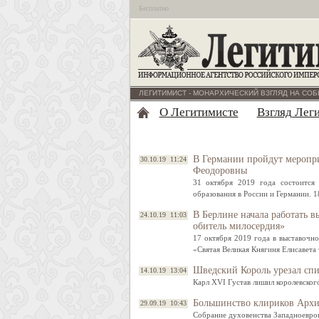
Бесплатно
ЛЕГИТИМИСТ - МОНАРХИЧЕСКИЙ ВЗГЛЯД НА СОБ
О Легитимисте
Взгляд Лег
В Германии пройдут меропри
30.10.19 11:24
Феодоровны
31 октября 2019 года состоится
образования в России и Германии. 
В Берлине начала работать в
24.10.19 11:03
обитель милосердия»
17 октября 2019 года в выставочно
«Святая Великая Княгиня Елисавета
Шведский Король урезал спи
14.10.19 13:04
Карл XVI Густав лишил королевског
Большинство клириков Архи
29.09.19 10:43
Собрание духовенства Западноевро