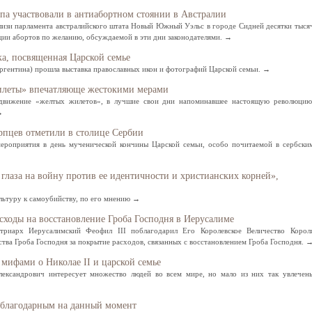
па участвовали в антиабортном стоянии в Австралии
близи парламента австралийского штата Новый Южный Уэльс в городе Сидней десятки тыся
ции абортов по желанию, обсуждаемой в эти дни законодателями. →
а, посвященная Царской семье
ргентина) прошла выставка православных икон и фотографий Царской семьи. →
илеты» впечатляюще жестокими мерами
движение «желтых жилетов», в лучшие свои дни напоминавшее настоящую революцию
→
рпцев отметили в столице Сербии
ероприятия в день мученической кончины Царской семьи, особо почитаемой в сербски
Свидетельство
глаза на войну против ее идентичности и христианских корней»,
ультуру к самоубийству, по его мнению →
сходы на восстановление Гроба Господня в Иерусалиме
триарх Иерусалимский Феофил III поблагодарил Его Королевское Величество Корол
ства Гроба Господня за покрытие расходов, связанных с восстановлением Гроба Господня. 
 мифами о Николае II и царской семье
лександрович интересует множество людей во всем мире, но мало из них так увлечен
ь благодарным на данный момент