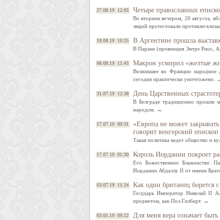
Четыре православных еписко
27.08.19 12:05
Во вторник вечером, 20 августа, в
людей протестовали противлегализа
В Аргентине прошла выставк
18.08.19 10:25
В Паране (провинция Энтре Риос, А
Макрон усмирил «желтые ж
08.08.19 11:43
Возникшее во Франции народное 
сегодня практически уничтожено. 
День Царственных страстоте
31.07.19 12:38
В Белграде традиционно прошли м
народом. →
«Европа не может закрывать 
17.07.19 09:31
говорит венгерский епископ
Такая политика ведет общество и к
Король Иордании покроет ра
17.07.19 01:30
Его Божественное Блаженство Па
Иордании Абдаллу II от имени Брат
Как один британец борется с
03.07.19 11:24
Государь Император Николай II А
предметом, как Пол Гилберт. →
Для меня вера означает быт
03.05.19 09:22