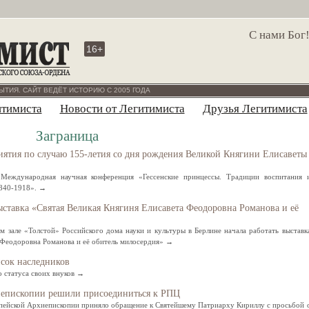
С нами Бог
16+
ЫТИЯ. САЙТ ВЕДЁТ ИСТОРИЮ С 2005 ГОДА
итимиста
Новости от Легитимиста
Друзья Легитимиста
Заграница
ятия по случаю 155-летия со дня рождения Великой Княгини Елисаветы
 Международная научная конференция «Гессенские принцессы. Традиции воспитания 
1840-1918». →
ыставка «Святая Великая Княгиня Елисавета Феодоровна Романова и её
м зале «Толстой» Российского дома науки и культуры в Берлине начала работать выставк
 Феодоровна Романова и её обитель милосердия» →
сок наследников
о статуса своих внуков →
епископии решили присоединиться к РПЦ
пейской Архиепископии приняло обращение к Святейшему Патриарху Кириллу с просьбой 