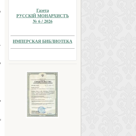
Газета
ч
РУССКIЙ МОНАРХИСТЪ
№ 6 / 2026
ИМПЕРСКАЯ БИБЛИОТЕКА
,
м
я
→
ы