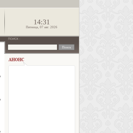
!
14:31
Пятница, 07 авг. 2026
ПОИСК
:
и
а
о