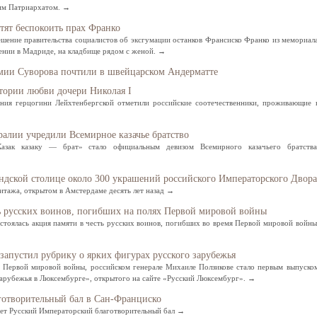
им Патриархатом. →
тят беспокоить прах Франко
шение правительства социалистов об эксгумации останков Франсиско Франко из мемориал
ении в Мадриде, на кладбище рядом с женой. →
рмии Суворова почтили в швейцарском Андерматте
тории любви дочери Николая I
ния герцогини Лейхтенбергской отметили российские соотечественники, проживающие 
ралии учредили Всемирное казачье братство
Казак казаку — брат» стало официальным девизом Всемирного казачьего братства
ндской столице около 300 украшений российского Императорского Двора
итажа, открытом в Амстердаме десять лет назад →
ь русских воинов, погибших на полях Первой мировой войны
тоялась акция памяти в честь русских воинов, погибших во время Первой мировой войны
запустил рубрику о ярких фигурах русского зарубежья
е Первой мировой войны, российском генерале Михаиле Ползикове стало первым выпуско
зарубежья в Люксембурге», открытого на сайте «Русский Люксембург». →
готворительный бал в Сан-Франциско
дет Русский Императорский благотворительный бал →