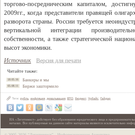
торгово-посредническим капиталом, достиг
2009гг., когда представители правящей олигар
разворота страны. России требуется неоиндус
вертикальной интеграции производител
собственности, а также стратегической нацио
высот экономики.
Источник
Версия для печати
Читайте также:
18.05.16
Банкиры и мы
05.08.11
Биржи заштормило
Теги:
рубль
,
инфляция
,
девальвация
,
ВТО
,
бюджет
,
Чубайс
,
Гайдар
ИА «Легитимист» действует без образования юридического лица и предпринимательс
началах. Все публикуемые на данном сайте материалы являются исключительно инф
2005-2026 “Легитимист” - Информационное Агентство
©