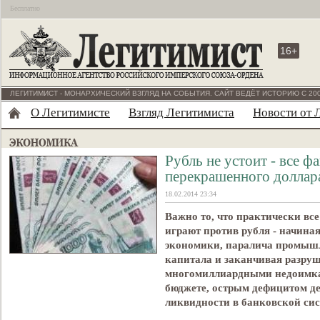
Бесплатно
16+
ЛЕГИТИМИСТ - МОНАРХИЧЕСКИЙ ВЗГЛЯД НА СОБЫТИЯ. САЙТ ВЕДЁТ ИСТОРИЮ С 200
О Легитимисте
Взгляд Легитимиста
Новости от 
Рубль не устоит - все ф
перекрашенного доллар
18.02.2014 23:34
Важно то, что практически вс
играют против рубля - начина
экономики, паралича промышл
капитала и заканчивая разру
многомиллиардными недоимка
бюджете, острым дефицитом де
ликвидности в банковской сист