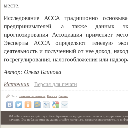
месте.
Исследование АССА традиционно основывае
предпринимателей, а также данных эк
прогнозирования Ассоциация применяет мето
Эксперты ACCA определяют теневую эко
деятельность и полученный от нее доход, нахо
госрегулирования, налогообложения или надзор
Автор:
Ольга Блинова
Источник
Версия для печати
Теги:
теневая экономика
,
Россия
,
бизнес
ИА «Легитимист» действует без образования юридического лица и предпринимательс
началах. Все публикуемые на данном сайте материалы являются исключительно инф