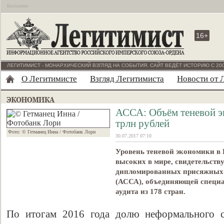
Бесплатно
16+
ЛЕГИТИМИСТ - МОНАРХИЧЕСКИЙ ВЗГЛЯД НА СОБЫТИЯ. САЙТ ВЕДЁТ ИСТОРИЮ С 200
О Легитимисте
Взгляд Легитимиста
Новости от 
АССА: Объём теневой э
трлн рублей
Фото: © Гетманец Инна / Фотобанк Лори
30.07.2017 07:10
Уровень теневой экономики в 
высоких в мире, свидетельст
дипломированных присяжных 
(АССА), объединяющей специал
аудита из 178 стран.
По итогам 2016 года долю неформального с