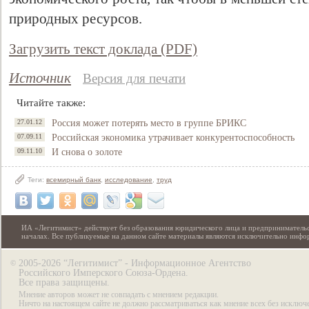
природных ресурсов.
Загрузить текст доклада (PDF)
Источник
Версия для печати
Читайте также:
27.01.12
Россия может потерять место в группе БРИКС
07.09.11
Российская экономика утрачивает конкурентоспособность
09.11.10
И снова о золоте
Теги:
всемирный банк
,
исследование
,
труд
ИА «Легитимист» действует без образования юридического лица и предпринимательс
началах. Все публикуемые на данном сайте материалы являются исключительно инф
2005-2026 “Легитимист” - Информационное Агентство
©
Российского Имперского Союза-Ордена.
Все права защищены.
Мнение авторов может не совпадать с мнением редакции.
Ничто на настоящем сайте не должно рассматриваться как мнение всех без исключ