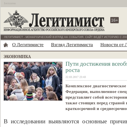
Бесплатно
16+
ЛЕГИТИМИСТ - МОНАРХИЧЕСКИЙ ВЗГЛЯД НА СОБЫТИЯ. САЙТ ВЕДЁТ ИСТОРИЮ С 200
О Легитимисте
Взгляд Легитимиста
Новости от 
Пути достижения всеоб
роста
22.03.2017 23:43
Комплексное диагностическое
Федерации, выполненное спец
представляет собой всесторон
также стоящих перед страной 
краткосрочной и среднесрочно
В исследовании выявляются основные причин