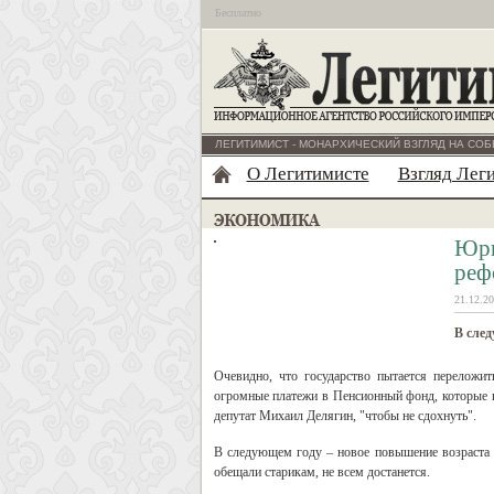
Бесплатно
ЛЕГИТИМИСТ - МОНАРХИЧЕСКИЙ ВЗГЛЯД НА СОБ
О Легитимисте
Взгляд Лег
Юри
реф
21.12.20
В след
Очевидно, что государство пытается переложи
огромные платежи в Пенсионный фонд, которые г
депутат Михаил Делягин, "чтобы не сдохнуть".
В следующем году – новое повышение возраста 
обещали старикам, не всем достанется.