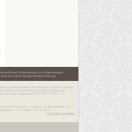
а
тва работают безвозмездно на общественных
охода или иной имущественной выгоды.
имист» зарегистрировано Федеральной службой по надзору
ехнологий и массовых коммуникаций (Роскомнадзор).
дства массовой информации ИА № ФС-77-63222 от 6
Республика Мордовия, г. Саранск, ул. Ворошилова, д. 1.
riuo@gmail.com. Телефон: 8342-24-69-25
Статусные документы