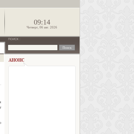
!
09:14
Четверг, 06 авг. 2026
ПОИСК
:
я
т
ю