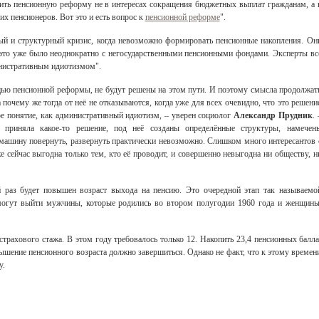
дить пенсионную реформу не в интересах сокращения бюджетных выплат гражданам, а 
х пенсионеров. Вот это и есть вопрос к
пенсионной реформе
".
ый и структурный кризис, когда невозможно формировать пенсионные накопления. Он
 это уже было неоднократно с негосударственными пенсионными фондами. Эксперты вс
инистративным идиотизмом".
ью пенсионной реформы, не будут решены на этом пути. И поэтому смысла продолжат
 почему же тогда от неё не отказываются, когда уже для всех очевидно, что это решени
ое понятие, как административный идиотизм, – уверен социолог
Александр Прудник
. 
я приняла какое-то решение, под неё созданы определённые структуры, намечен
 машину повернуть, развернуть практически невозможно. Слишком много интересантов 
е сейчас выгодна только тем, кто её проводит, и совершенно невыгодна ни обществу, н
Свидетельство
 раз будет повышен возраст выхода на пенсию. Это очередной этап так называемо
огут выйти мужчины, которые родились во втором полугодии 1960 года и женщины
страхового стажа. В этом году требовалось только 12. Накопить 23,4 пенсионных балла
вышение пенсионного возраста должно завершиться. Однако не факт, что к этому времен
у.