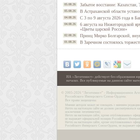
05.08.26
Забытое восстание: Казахстан, 
05.08.26
В Астраханской области устано
04.08.26
С 3 по 9 августа 2026 года в 
04.08.26
6 августа на Нижегородской яр
«Цветы царской России»
02.08.26
Принц Мирко Болгарский, внук 
01.08.26
В Заречном состоялось торжес
ИА «Легитимист» действует без образования юр
началах. Все публикуемые на данном сайте ма
©
2005-2026 “Легитимист” - Информационное Аге
Российского Имперского Союза-Ордена.
Все права защищены.
Мнение авторов может не совпадать с мнением редакции
Ничто на настоящем сайте не должно рассматриваться ка
исключения легитимистов).
Ничто на настоящем сайте, кроме опубликованных офиц
не выражает официальной позиции Российского Императ
Ничто на настоящем сайте, кроме опубликованных офиц
Российского Имперского Союза-Ордена, не выражает оф