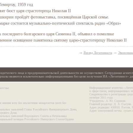
Темиртау, 1959 год
вят бюст царя страстотерпца Николая II
Башкирии пройдёт фотовыставка, посвящённая Царской семье.
марке состоится музыкально-поэтический спектакль радио «Образ»
последнего болгарского царя Симеона II, объявил о помолвке
твенное освящение памятника святому царю-страстотерпцу Николаю II
→
→
Взгляд Легитимиста
Экономик
идического лица и предпринимательской деятельности не осуществляет. Сотрудники агентс
териалы являются исключительно информационными без цели получения ИА «Легитимист» д
нтство
Информационное агентство «Легит
в сфере связи, информационных т
Свидетельство о регистрации сре
октября 2015 года.
.
Учредитель: А. Ю. Сорокин.
к мнение всех без исключения монархистов (всех без
Главный редактор: Д. А. Сысуев.
Адрес редакции: 430010, Россия, 
иальных заявлений Главы Российского Императорского Дома,
Адрес электронной почты: sysuev.
орского Дома.
иальных заявлений Верховного Совета и Начальника
ициальной позиции Российского Имперского Союза-Ордена.