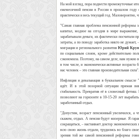
На мой взгляд, пора подвести промежуточные ит
ежемесячной пенсии в России в прошлом году сн
практически и весь текущий год. Маловероятно, ч
"Самая главная проблема пенсионной реформы за
капитал, модное на сегодня в мире выражение
зарабатывали деньги, их фактически посчитали пр
затраты, а по поводу заработка никто не думает,
миграции и регионального развития
Юрий Круп
по социальным слоям, кроме действительно поли
сэкономила. Поэтому, на самом деле, нам нужно в
в том числе, и экономически активные возраста 
нас человек – это главная производительная сила"
Инфляция и девальвация в буквальном смысле "
идёт. И в этой позорной ситуации прямая в
стабильность. Превратив её в словесный фетиш.
позволяют на горизонте в 10-15-20 лет вырабаты
заработанный отдых.
"Допустим, возраст пенсионный увеличился, а чт
скажем, отдых. А пенсии будут мизерные. Я гаран
сокращаться, – настаивает доктор экономических
всю свою жизнь отдали, трудились во благо свое
зрения той же самой пенсионной реформы говори