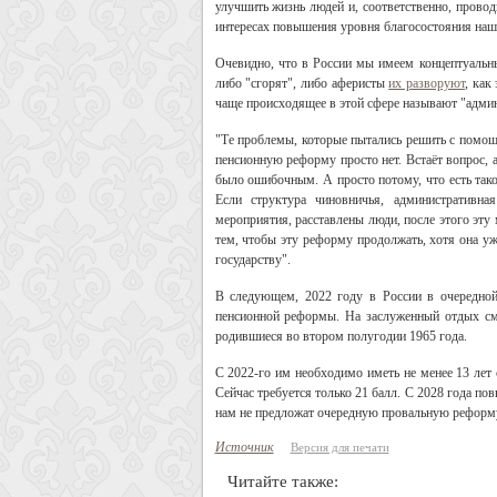
улучшить жизнь людей и, соответственно, прово
интересах повышения уровня благосостояния наши
Очевидно, что в России мы имеем концептуальн
либо "сгорят", либо аферисты
их разворуют
, как
чаще происходящее в этой сфере называют "адм
"Те проблемы, которые пытались решить с помощ
пенсионную реформу просто нет. Встаёт вопрос, а
было ошибочным. А просто потому, что есть так
Если структура чиновничья, административна
мероприятия, расставлены люди, после этого эту
тем, чтобы эту реформу продолжать, хотя она уж
государству".
В следующем, 2022 году в России в очередной
пенсионной реформы. На заслуженный отдых см
родившиеся во втором полугодии 1965 года.
С 2022-го им необходимо иметь не менее 13 лет 
Сейчас требуется только 21 балл. С 2028 года по
нам не предложат очередную провальную реформ
Источник
Версия для печати
Читайте также: