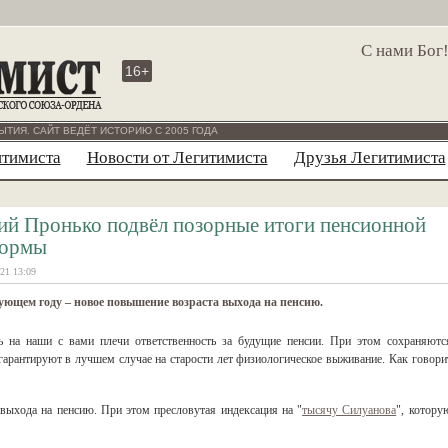
С нами Бог
16+
ЫТИЯ. САЙТ ВЕДЁТ ИСТОРИЮ С 2005 ГОДА
итимиста
Новости от Легитимиста
Друзья Легитимиста
й Пронько подвёл позорные итоги пенсионной
ормы
21 13:09
ующем году – новое повышение возраста выхода на пенсию.
ть на наши с вами плечи ответственность за будущие пенсии. При этом сохраняютс
арантируют в лучшем случае на старости лет физиологическое выживание. Как говори
выхода на пенсию. При этом пресловутая индексация на "
тысячу Силуанова
", котору