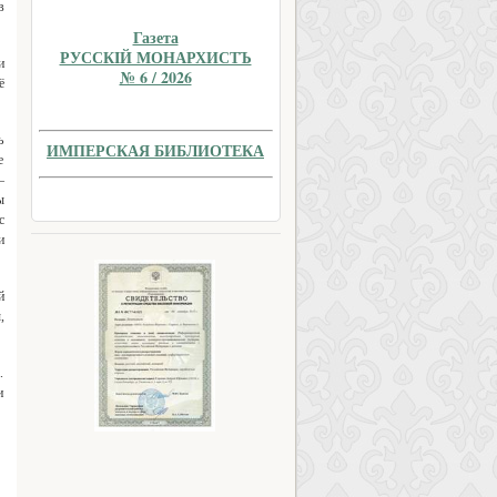
в
Газета
РУССКIЙ МОНАРХИСТЪ
и
№ 6 / 2026
ё
ь
ИМПЕРСКАЯ БИБЛИОТЕКА
е
–
ы
с
и
й
,
.
и