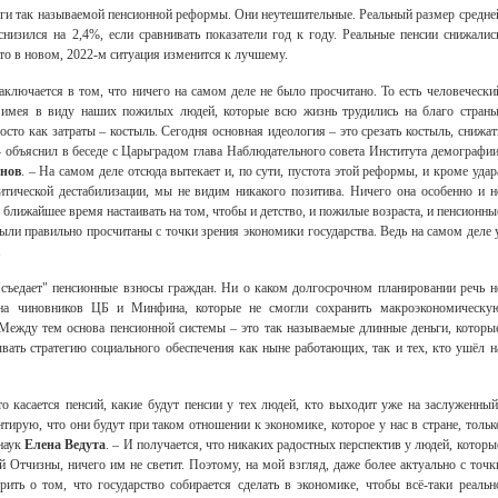
оги так называемой пенсионной реформы. Они неутешительные. Реальный размер средне
изился на 2,4%, если сравнивать показатели год к году. Реальные пенсии снижалис
то в новом, 2022-м ситуация изменится к лучшему.
ключается в том, что ничего на самом деле не было просчитано. То есть человечески
, имея в виду наших пожилых людей, которые всю жизнь трудились на благо страны
осто как затраты – костыль. Сегодня основная идеология – это срезать костыль, снижат
 – объяснил в беседе с Царьградом глава Наблюдательного совета Института демографии
нов
. – На самом деле отсюда вытекает и, по сути, пустота этой реформы, и кроме удар
тической дестабилизации, мы не видим никакого позитива. Ничего она особенно и н
 ближайшее время настаивать на том, чтобы и детство, и пожилые возраста, и пенсионны
были правильно просчитаны с точки зрения экономики государства. Ведь на самом деле 
.
съедает" пенсионные взносы граждан. Ни о каком долгосрочном планировании речь н
ина чиновников ЦБ и Минфина, которые не смогли сохранить макроэкономическу
 Между тем основа пенсионной системы – это так называемые длинные деньги, которы
вать стратегию социального обеспечения как ныне работающих, так и тех, кто ушёл н
о касается пенсий, какие будут пенсии у тех людей, кто выходит уже на заслуженный
тирую, что они будут при таком отношении к экономике, которое у нас в стране, тольк
 наук
Елена Ведута
. – И получается, что никаких радостных перспектив у людей, которы
й Отчизны, ничего им не светит. Поэтому, на мой взгляд, даже более актуально с точк
ть о том, что государство собирается сделать в экономике, чтобы всё-таки реальн