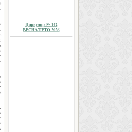
й
ь
Циркуляр № 142
й
ВЕСНА/ЛЕТО 2026
,
ь
,
а
е
е
у
е
ю
е
а
,
о
е
и
о