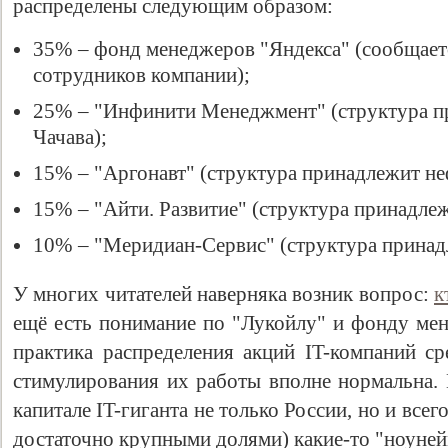
распределены следующим образом:
35% – фонд менеджеров "Яндекса" (сообщается
сотрудников компании);
25% – "Инфинити Менеджмент" (структура п
Чачава);
15% – "Аргонавт" (структура принадлежит не
15% – "Айти. Развитие" (структура принадле
10% – "Меридиан-Сервис" (структура принад
Свидетельство
У многих читателей наверняка возник вопрос:
к
ещё есть понимание по "Лукойлу" и фонду мен
практика распределения акций IT-компаний с
стимулирования их работы вполне нормальна. 
капитале IT-гиганта не только России, но и всег
достаточно крупными долями) какие-то "ноуне