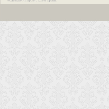
Российского Имперского Союза-Ордена.