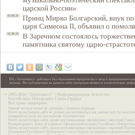
царской России»
Принц Мирко Болгарский, внук по
02.08.26
царя Симеона II, объявил о помол
В Заречном состоялось торжестве
01.08.26
памятника святому царю-страстот
ИА «Легитимист» действует без образования юридического лица и предпринимательс
началах. Все публикуемые на данном сайте материалы являются исключительно инф
2005-2026 “Легитимист” - Информационное Агентство
©
Российского Имперского Союза-Ордена.
Все права защищены.
Мнение авторов может не совпадать с мнением редакции.
Ничто на настоящем сайте не должно рассматриваться как мнение всех без исключ
монархистов (всех без исключения легитимистов).
Ничто на настоящем сайте, кроме опубликованных официальных заявлений Главы 
Императорского Дома, не выражает официальной позиции Российского Император
Ничто на настоящем сайте, кроме опубликованных официальных заявлений Верхов
Начальника Российского Имперского Союза-Ордена, не выражает официальной по