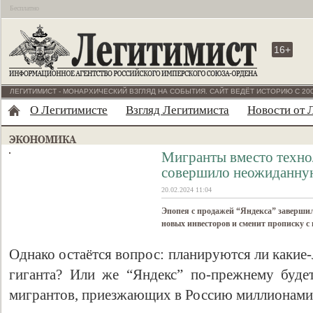
Бесплатно
16+
ЛЕГИТИМИСТ - МОНАРХИЧЕСКИЙ ВЗГЛЯД НА СОБЫТИЯ. САЙТ ВЕДЁТ ИСТОРИЮ С 200
О Легитимисте
Взгляд Легитимиста
Новости от 
Мигранты вместо техно
совершило неожиданну
20.02.2024 11:04
Эпопея с продажей “Яндекса” заверши
новых инвесторов и сменит прописку с
Однако остаётся вопрос: планируются ли какие-
гиганта? Или же “Яндекс” по-прежнему буде
мигрантов, приезжающих в Россию миллионами