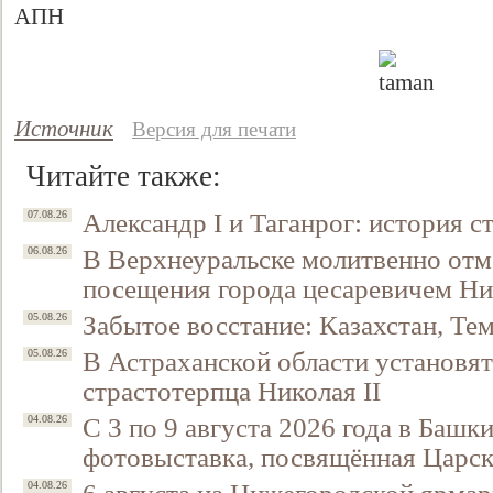
АПН
Источник
Версия для печати
Читайте также:
Александр I и Таганрог: история с
07.08.26
В Верхнеуральске молитвенно отм
06.08.26
Свидетельство
посещения города цесаревичем Н
Забытое восстание: Казахстан, Тем
05.08.26
В Астраханской области установят
05.08.26
страстотерпца Николая II
С 3 по 9 августа 2026 года в Башк
04.08.26
фотовыставка, посвящённая Царск
04.08.26