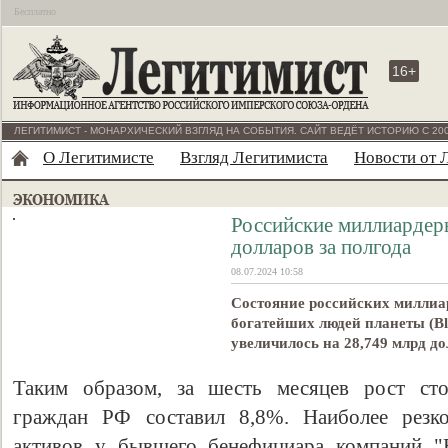
Бесплатно
16+
ЛЕГИТИМИСТ - МОНАРХИЧЕСКИЙ ВЗГЛЯД НА СОБЫТИЯ. САЙТ ВЕДЁТ ИСТОРИЮ С 200
О Легитимисте
Взгляд Легитимиста
Новости от 
Российские миллиардеры
долларов за полгода
08.07.2024 10:58
Состояние российских миллиар
богатейших людей планеты (Bloo
увеличилось на 28,749 млрд до
Таким образом, за шесть месяцев рост сто
граждан РФ составил 8,8%. Наиболее резко
активов у бывшего бенефициара компаний 