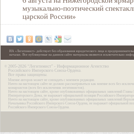
6 августа на Нижегородской ярмар
музыкально-поэтический спектакл
царской России»
ИА «Легитимист» действует без образования юридического лица и предпринимательс
началах. Все публикуемые на данном сайте материалы являются исключительно инф
2005-2026 “Легитимист” - Информационное Агентство
©
Российского Имперского Союза-Ордена.
Все права защищены.
Мнение авторов может не совпадать с мнением редакции.
Ничто на настоящем сайте не должно рассматриваться как мнение всех без исключ
монархистов (всех без исключения легитимистов).
Ничто на настоящем сайте, кроме опубликованных официальных заявлений Главы 
Императорского Дома, не выражает официальной позиции Российского Император
Ничто на настоящем сайте, кроме опубликованных официальных заявлений Верхов
Начальника Российского Имперского Союза-Ордена, не выражает официальной по
Российского Имперского Союза-Ордена.