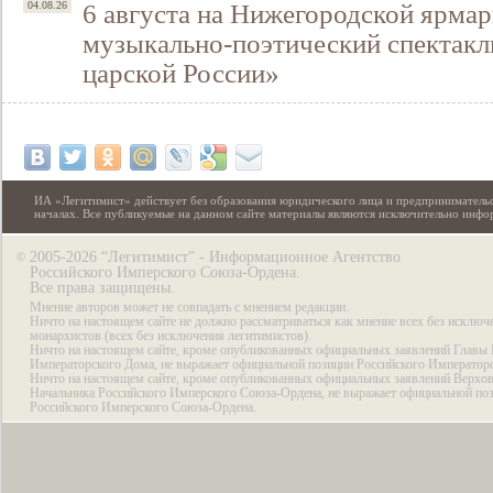
6 августа на Нижегородской ярмар
04.08.26
музыкально-поэтический спектакл
царской России»
ИА «Легитимист» действует без образования юридического лица и предпринимательс
началах. Все публикуемые на данном сайте материалы являются исключительно инф
2005-2026 “Легитимист” - Информационное Агентство
©
Российского Имперского Союза-Ордена.
Все права защищены.
Мнение авторов может не совпадать с мнением редакции.
Ничто на настоящем сайте не должно рассматриваться как мнение всех без исключ
монархистов (всех без исключения легитимистов).
Ничто на настоящем сайте, кроме опубликованных официальных заявлений Главы 
Императорского Дома, не выражает официальной позиции Российского Император
Ничто на настоящем сайте, кроме опубликованных официальных заявлений Верхов
Начальника Российского Имперского Союза-Ордена, не выражает официальной по
Российского Имперского Союза-Ордена.