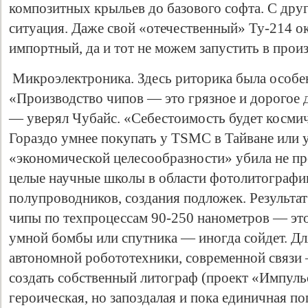
композитных крыльев до базового софта. С дру
ситуация. Даже свой «отечественный» Ту-214 ок
импортный, да и тот не можем запустить в прои
Микроэлектроника. Здесь риторика была особе
«Производство чипов — это грязное и дорогое д
— уверял Чубайс. «Себестоимость будет космич
Гораздо умнее покупать у TSMC в Тайване или 
«экономической целесообразности» убила не пр
целые научные школы в области фотолитографи
полупроводников, создания подложек. Результат
чипы по техпроцессам 90-250 нанометров — это
умной бомбы или спутника — иногда сойдет. Для
автономной робототехники, современной связи
создать собственный литограф (проект «Импуль
героическая, но запоздалая и пока единичная п