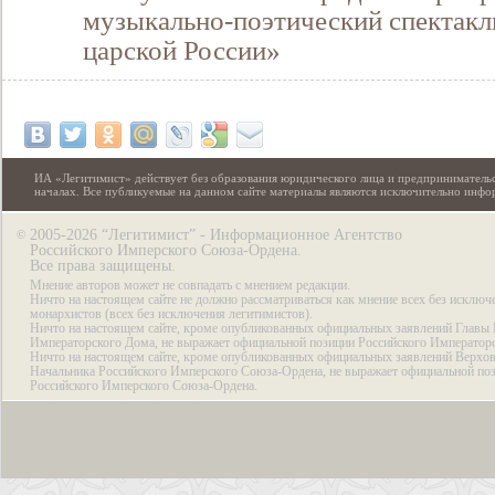
музыкально-поэтический спектакл
царской России»
ИА «Легитимист» действует без образования юридического лица и предпринимательс
началах. Все публикуемые на данном сайте материалы являются исключительно инф
2005-2026 “Легитимист” - Информационное Агентство
©
Российского Имперского Союза-Ордена.
Все права защищены.
Мнение авторов может не совпадать с мнением редакции.
Ничто на настоящем сайте не должно рассматриваться как мнение всех без исключ
монархистов (всех без исключения легитимистов).
Ничто на настоящем сайте, кроме опубликованных официальных заявлений Главы 
Императорского Дома, не выражает официальной позиции Российского Император
Ничто на настоящем сайте, кроме опубликованных официальных заявлений Верхов
Начальника Российского Имперского Союза-Ордена, не выражает официальной по
Российского Имперского Союза-Ордена.