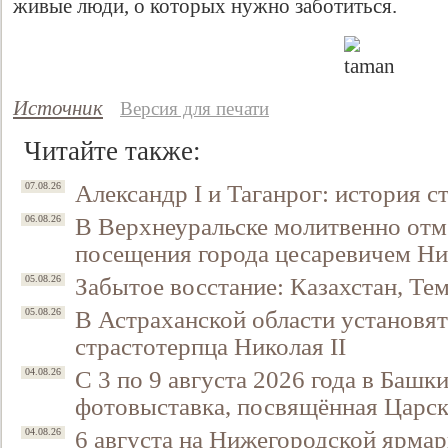
живые люди, о которых нужно заботиться.
Источник
Версия для печати
Читайте также:
Александр I и Таганрог: история с
07.08.26
В Верхнеуральске молитвенно отм
06.08.26
посещения города цесаревичем Н
Забытое восстание: Казахстан, Тем
05.08.26
В Астраханской области установят
05.08.26
страстотерпца Николая II
С 3 по 9 августа 2026 года в Башк
04.08.26
фотовыставка, посвящённая Царск
6 августа на Нижегородской ярмар
04.08.26