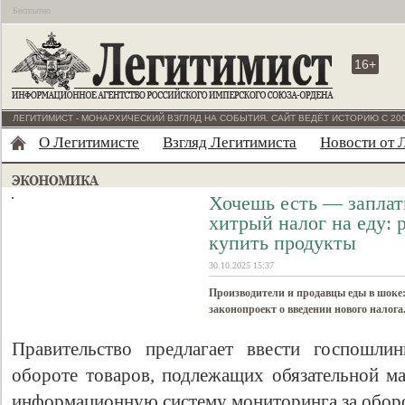
Бесплатно
16+
ЛЕГИТИМИСТ - МОНАРХИЧЕСКИЙ ВЗГЛЯД НА СОБЫТИЯ. САЙТ ВЕДЁТ ИСТОРИЮ С 200
О Легитимисте
Взгляд Легитимиста
Новости от 
Хочешь есть — запла
хитрый налог на еду: 
купить продукты
30.10.2025 15:37
Производители и продавцы еды в шоке: 
законопроект о введении нового налога
Правительство предлагает ввести госпошли
обороте товаров, подлежащих обязательной ма
информационную систему мониторинга за оборо