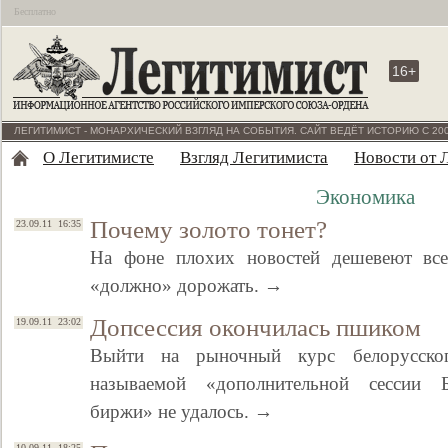
Бесплатно
16+
ЛЕГИТИМИСТ - МОНАРХИЧЕСКИЙ ВЗГЛЯД НА СОБЫТИЯ. САЙТ ВЕДЁТ ИСТОРИЮ С 200
О Легитимисте
Взгляд Легитимиста
Новости от 
Экономика
Почему золото тонет?
23.09.11 16:35
На фоне плохих новостей дешевеют вс
«должно» дорожать. →
Допсессия окончилась пшиком
19.09.11 23:02
Выйти на рыночный курс белорусског
называемой «дополнительной сессии Б
биржи» не удалось. →
10.09.11 18:25