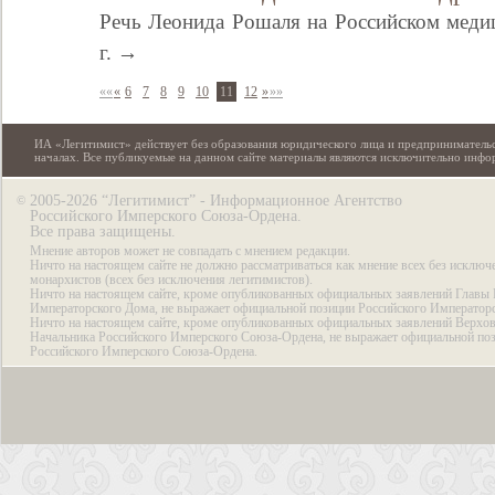
Речь Леонида Рошаля на Российском меди
г. →
««
«
6
7
8
9
10
11
12
»
»»
ИА «Легитимист» действует без образования юридического лица и предпринимательс
началах. Все публикуемые на данном сайте материалы являются исключительно инф
2005-2026 “Легитимист” - Информационное Агентство
©
Российского Имперского Союза-Ордена.
Все права защищены.
Мнение авторов может не совпадать с мнением редакции.
Ничто на настоящем сайте не должно рассматриваться как мнение всех без исключ
монархистов (всех без исключения легитимистов).
Ничто на настоящем сайте, кроме опубликованных официальных заявлений Главы 
Императорского Дома, не выражает официальной позиции Российского Император
Ничто на настоящем сайте, кроме опубликованных официальных заявлений Верхов
Начальника Российского Имперского Союза-Ордена, не выражает официальной по
Российского Имперского Союза-Ордена.