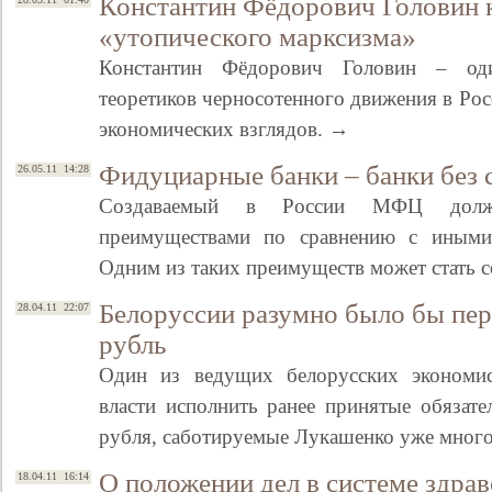
Константин Фёдорович Головин 
«утопического марксизма»
Константин Фёдорович Головин – од
теоретиков черносотенного движения в Рос
экономических взглядов. →
Фидуциарные банки – банки без 
26.05.11 14:28
Создаваемый в России МФЦ долже
преимуществами по сравнению с иными
Одним из таких преимуществ может стать 
Белоруссии разумно было бы пер
28.04.11 22:07
рубль
Один из ведущих белорусских экономис
власти исполнить ранее принятые обязате
рубля, саботируемые Лукашенко уже много
О положении дел в системе здра
18.04.11 16:14