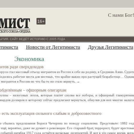
С нами Бог
16+
ЫТИЯ. САЙТ ВЕДЁТ ИСТОРИЮ С 2005 ГОДА
итимиста
Новости от Легитимиста
Друзья Легитимиста
Экономика
антов ради сверхдоходов
руса стал массовый отъезд мигрантов из России к себе на родину, в Среднюю Азию. Судит
ободились рабочие места для местных, что крайне важно при растущей безработице… Однак
ь мигрантов в Россию во что бы то ни стало вернуть. →
 обделённым – офшорным олигархам
руппы – налоговых лохов, которые платят сполна все поборы, и офшорный гламурятник
лиардов долларов и которому сейчас предлагают вернуться, обнулив для них многие налоги
 есть эксплуатация сильного слабым и добросовестного
но сбылись предсказания Бориса Чичерина по поводу социализма. Представьте: 1882 год
ещё, вероятно, даже не думает о революции. Его старший брат, террорист, будет арестова
 событий октября 1917 года остаётся несколько десятилетий. И вот в это самое время, когд