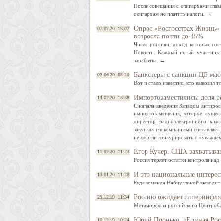
После совещания с олигархами глав
олигархам не платить налоги. →
Опрос «Росгосстрах Жизнь» 
07.07.20 13:02
возросла почти до 45%
Число россиян, доход которых сос
Новости. Каждый пятый участник 
заработка. →
Банкстеры с санкции ЦБ масс
02.06.20 08:20
Вот и стало известно, кто вывозил 
Импортозаместились: доля р
14.02.20 13:38
С начала введения Западом антирос
импортозамещения, которое сущес
директор радиоэлектронного клас
закупках госкомпаниями составляет
не смогли конкурировать с «уважа
Егор Кучер. США захватыва
11.02.20 11:23
Россия теряет остатки контроля на
И это национальные интерес
13.01.20 11:28
Куда команда Набиуллиной выводит
Россию ожидает гиперинфля
29.12.19 11:34
Метаморфоза российского Центроба
Юрий Пронько. «Единая Рос
10.12.19 10:24