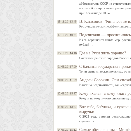
аббревиатуры СССР не существовало
в которой он прозревает реалии раз
при Александре III →
В. Катасонов: Финансовые в
15.11.20 13:45
Коррупция делает неэффективными 
Подсчитали — прослезились
17.10.20 10:34
Из-за ограничительных мер росси
рублей →
Где на Руси жить хорошо?
05.10.20 14:46
Составлен рейтинг городов России
С баланса государства пропа
01.09.20 17:00
То ли экономическая политика, то л
Андрей Сорокин. Спи споко
20.08.20 11:09
Налог на недвижимость, как «зерк
Кому «хана», а кому «мать р
12.08.20 15:37
Кому и почему нужно снижение кур
Вот тебе, бабушка, и сувере
11.08.20 13:27
выручки.
С 2021 года отменят репатриацию
сделкам →
Самые обездоленные: Минфин
04.08.20 15:12