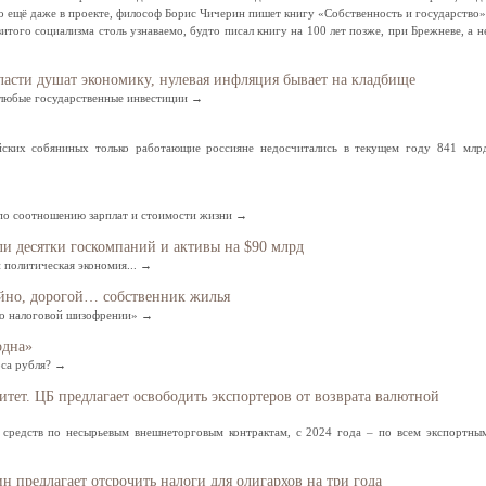
 ещё даже в проекте, философ Борис Чичерин пишет книгу «Собственность и государство»
витого социализма столь узнаваемо, будто писал книгу на 100 лет позже, при Брежневе, а н
ласти душат экономику, нулевая инфляция бывает на кладбище
любые государственные инвестиции →
йских собяниных только работающие россияне недосчитались в текущем году 841 млр
 по соотношению зарплат и стоимости жизни →
ли десятки госкомпаний и активы на $90 млрд
и политическая экономия... →
йно, дорогой… собственник жилья
ало налоговой шизофрении» →
одна»
са рубля? →
нитет. ЦБ предлагает освободить экспортеров от возврата валютной
 средств по несырьевым внешнеторговым контрактам, с 2024 года – по всем экспортны
 предлагает отсрочить налоги для олигархов на три года