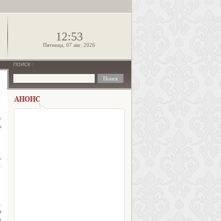
!
12:53
Пятница, 07 авг. 2026
ПОИСК
:
е
о
,
.
.
н
а