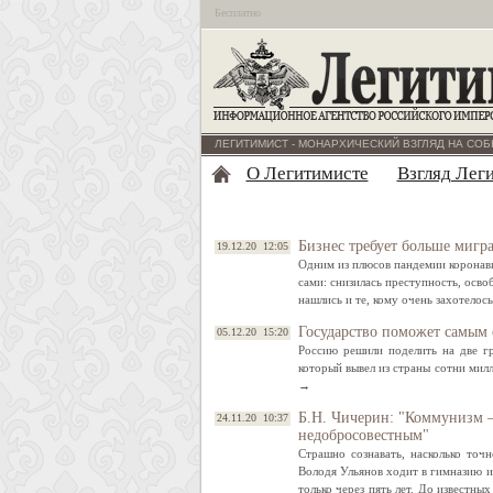
Бесплатно
ЛЕГИТИМИСТ - МОНАРХИЧЕСКИЙ ВЗГЛЯД НА СОБ
О Легитимисте
Взгляд Лег
Бизнес требует больше мигр
19.12.20 12:05
Одним из плюсов пандемии коронави
сами: снизилась преступность, осв
нашлись и те, кому очень захотелос
Государство поможет самым
05.12.20 15:20
Россию решили поделить на две г
который вывел из страны сотни мил
→
Б.Н. Чичерин: "Коммунизм –
24.11.20 10:37
недобросовестным"
Страшно сознавать, насколько точ
Володя Ульянов ходит в гимназию и 
только через пять лет. До известных