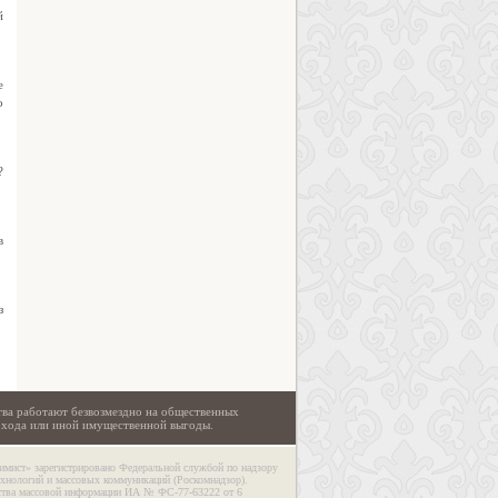
й
е
о
?
в
з
тва работают безвозмездно на общественных
охода или иной имущественной выгоды.
имист» зарегистрировано Федеральной службой по надзору
ехнологий и массовых коммуникаций (Роскомнадзор).
дства массовой информации ИА № ФС-77-63222 от 6