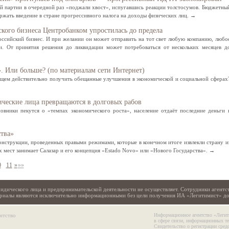
й партии в очередной раз «поджали хвост», испугавшись реакции толстосумов. Бюджетны
ержать введение в стране прогрессивного налога на доходы физических лиц. →
кого бизнеса Центробанком упростилась до предела
оссийский бизнес. И при желании он может отправить на тот свет любую компанию, любо
и. От принятия решения до ликвидации может потребоваться от нескольких месяцев д
. Или больше? (по материалам сети Интернет)
щем действительно получить обещанные улучшения в экономической и социальной сферах
ические лица превращаются в долговых рабов
овники пекутся о «темпах экономического роста», население отдаёт последние деньги 
тва»
нструкции, проведенных правыми режимами, которые в конечном итоге извлекли страну и
х мест занимает Салазар и его концепция «Estado Novo» или «Нового Государства». →
0
11
»
»»
идического лица и предпринимательской деятельности не осуществляет. Сотрудники агентс
териалы являются исключительно информационными без цели получения ИА «Легитимист» д
нтство
Информационное агентство «Легит
в сфере связи, информационных т
Свидетельство о регистрации сре