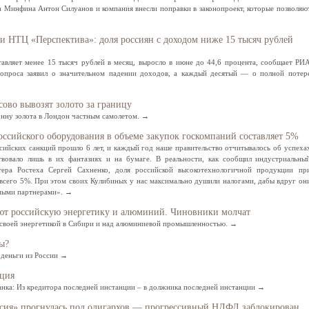
а Минфина Антон Силуанов и компания внесли поправки в законопроект, которые позволяю
и НТЦ «Перспектива»: доля россиян с доходом ниже 15 тысяч рублей
тавляет менее 15 тысяч рублей в месяц, выросло в июне до 44,6 процента, сообщает РИ
опроса заявил о значительном падении доходов, а каждый десятый — о полной потер
ово вывозят золото за границу
тонну золота в Лондон частным самолетом. →
оссийского оборудования в объеме закупок госкомпаний составляет 5%
сийских санкций прошло 6 лет, и каждый год наше правительство отчитывалось об успеха
твовало лишь в их фантазиях и на бумаге. В реальности, как сообщил индустриальны
Свидетельство
тера Ростеха Сергей Сахненко, доля российской высокотехнологичной продукции пр
 всего 5%. При этом своих Кулибиных у нас максимально душили налогами, дабы вдруг он
емыми партнерами». →
ют российскую энергетику и алюминий. Чиновники молчат
д своей энергетикой в Сибири и над алюминиевой промышленностью. →
ы?
 деньги из России →
ция
нка: Из кредитора последней инстанции – в должника последней инстанции →
сия» прогнулась под олигархов — прогрессивный НДФЛ заблокирован