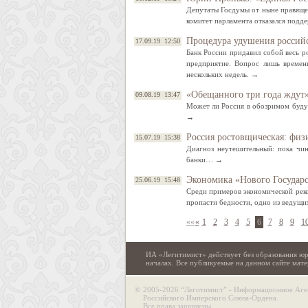
Депутаты Госдумы от ныне правяще
комитет парламента отказался подд
Процедура удушения российс
17.09.19 12:50
Банк России придавил собой весь р
предприятие. Вопрос лишь времен
нескольких недель. →
«Обещанного три года ждут»
09.08.19 13:47
Может ли Россия в обозримом буду
→
Россия ростовщическая: физ
15.07.19 15:38
Диагноз неутешительный: пока чин
банки… →
Экономика «Нового Государс
25.06.19 15:48
Среди примеров экономической реко
пропасти бедности, одно из ведущи
««
«
1
2
3
4
5
6
7
8
9
1
ИА «Легитимист» действует без образования юр
началах. Все публикуемые на данном сайте ма
©
2005-2026 “Легитимист” - Информационное Аге
Российского Имперского Союза-Ордена.
Все права защищены.