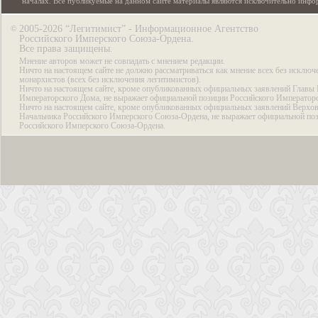
началах. Все публикуемые на данном сайте материалы являются исключительно инф
2005-2026 “Легитимист” - Информационное Агентство
©
Российского Имперского Союза-Ордена.
Все права защищены.
Мнение авторов может не совпадать с мнением редакции.
Ничто на настоящем сайте не должно рассматриваться как мнение всех без исключ
монархистов (всех без исключения легитимистов).
Ничто на настоящем сайте, кроме опубликованных официальных заявлений Главы 
Императорского Дома, не выражает официальной позиции Российского Император
Ничто на настоящем сайте, кроме опубликованных официальных заявлений Верхов
Начальника Российского Имперского Союза-Ордена, не выражает официальной по
Российского Имперского Союза-Ордена.