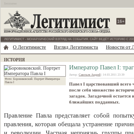
Бесплатно
16+
ЛЕГИТИМИСТ - МОНАРХИЧЕСКИЙ ВЗГЛЯД НА СОБЫТИЯ. САЙТ ВЕДЁТ ИСТОРИЮ С 200
О Легитимисте
Взгляд Легитимиста
Новости от 
Император Павел I: тра
Автор:
Савельев Андрей
| 14.03.2011 23:39
Фото: Боровиковский. Портрет Императора
Павла I
Павел I царствовавший всего 
после себя множество историч
загадок. Загадочной остается 
ближайших подданных.
Правление Павла представляет собой попыт
правления, которая обещала устранение причи
и революции. Частная неприязнь группы пр