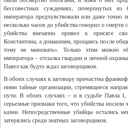
были посмертно оболганы, и ложь о них про
бессовестных суждениях, почерпнутых из 
императора предчувствовали или даже точно зн
несколько часов до убийства говорил о смерти
убийства внезапно привел к присяге св
Константина, а домашним, прощаясь после обще
тому не миновать». Только этим можно об
императора – отсылка гвардии и личной охраны
Павел как будто ждал заговорщиков.
В обоих случаях к заговору причастны франкоф
ними тайные организации, стремящиеся напра
пути. В обоих случаях – и в судьбе Павла I, 
серьезные признаки того, что убийства носили
казни. Непосредственные убийцы остались н
затерялись среди знатных заговорщиков.