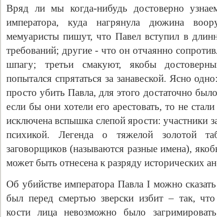
Вряд ли мы когда-нибудь достоверно узнае
императора, куда нагрянула дюжина воор
мемуаристы пишут, что Павел вступил в длин
требований; другие - что он отчаянно сопротивл
шпагу; третьи смакуют, якобы достоверны
попытался спрятаться за занавеской. Ясно одн
просто убить Павла, для этого достаточно был
если бы они хотели его арестовать, то не стал
исключена вспышка слепой ярости: участники з
психикой. Легенда о тяжелой золотой таб
заговорщиков (называются разные имена), якоб
может быть отнесена к разряду исторических ан
Об убийстве императора Павла I можно сказать
был перед смертью зверски избит – так, чт
кости лица невозможно было загримировать