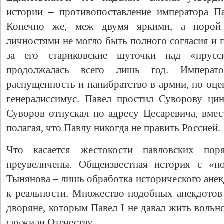
истории – противопоставление императора П
Конечно же, меж двумя яркими, а порой 
личностями не могло быть полного согласия и 
за его стариковские шуточки над «прус
продолжалась всего лишь год. Императ
распущенность и панибратство в армии, но оце
генералиссимус. Павел простил Суворову ци
Суворов отпускал по адресу Цесаревича, вме
полагая, что Павлу никогда не править Россией.
Что касается жестокости павловских по
преувеличены. Общеизвестная история с «п
Тынянова – лишь обработка исторического ане
к реальности. Множество подобных анекдотов 
дворяне, которым Павел I не давал жить вольн
служили Отечеству.