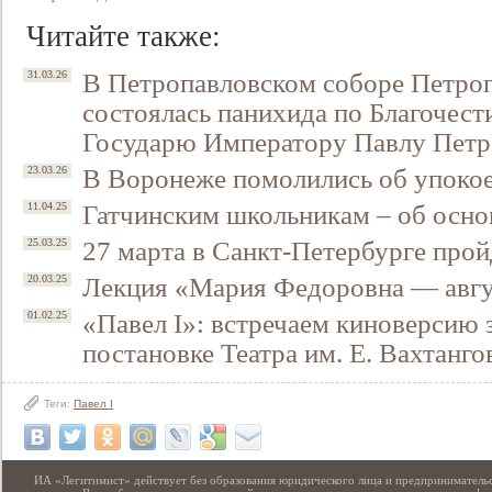
Читайте также:
В Петропавловском соборе Петро
31.03.26
состоялась панихида по Благочес
Государю Императору Павлу Пет
В Воронеже помолились об упокое
23.03.26
Гатчинским школьникам – об осно
11.04.25
27 марта в Санкт-Петербурге про
25.03.25
Лекция «Мария Федоровна — авг
20.03.25
«Павел I»: встречаем киноверсию 
01.02.25
постановке Театра им. Е. Вахтанго
Теги:
Павел I
ИА «Легитимист» действует без образования юридического лица и предпринимательс