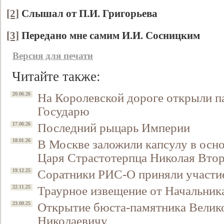
[2]
Слышал от П.И. Григорьева
[3]
Передано мне самим И.И. Сосницким
Версия для печати
Читайте также:
На Королевской дороге открыли п
20.06.26
Государю
Последний рыцарь Империи
17.06.26
В Москве заложили капсулу в осно
18.01.26
Царя Страстотерпца Николая Вто
Соратники РИС-О приняли участие
19.12.25
Траурное извещение от Начальни
22.11.25
Открытие бюста-памятника Велик
23.09.25
Николаевичу