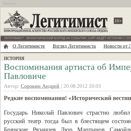
Бесплатно
16+
ЛЕГИТИМИСТ - МОНАРХИЧЕСКИЙ ВЗГЛЯД НА СОБЫТИЯ. САЙТ ВЕДЁТ ИСТОРИЮ С 200
О Легитимисте
Взгляд Легитимиста
Новости от 
Воспоминания артиста об Импе
Павловиче
Автор:
Сорокин Андрей
| 20.08.2012 20:03
Редкие воспоминания! «Исторический вестник»
Государь Николай Павлович страстно любил
русский театр тогда был в блестящем состоя
Брянские, Рязанцев, Дюр, Мартынов, Самойл