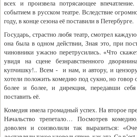
всех и произвела потрясающее впечатление
событием в русском театре. Вследствие огромн
году, в конце сезона её поставили в Петербурге.
Государь, страстно любя театр, смотрел кажду
она была в одном действии, Зная это, при пос
чиновники ужасно перетрусились. «Что скажет
увидя на сцене безнравственного дворяни
купчишку!.. Всем - и нам, и автору, и цензор
хотели положить комедию под сукно, но говор 
более и более, и дирекция, передавши себ
поставить её.
Комедия имела громадный успех. На второе пре
Начальство трепетало… Посмотрев комедию,
доволен и соизволили так выразиться: «Оч
доставляли такое удовольствие, как эта. Ce n’est p