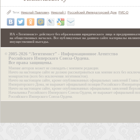
Теги:
Николай Павлович
,
Николай I
,
Российский Императорский Дом
,
РИС-О
ИА «Легитимист» действует без образования юридического лица и предпринимате
на общественных началах. Все публикуемые на данном сайте материалы являют
имущественной выгоды.
2005-2026 “Легитимист” - Информационное Агентство
©
Российского Имперского Союза-Ордена.
Все права защищены.
Мнение авторов может не совпадать с мнением редакции.
Ничто на настоящем сайте не должно рассматриваться как мнение всех без исключ
монархистов (всех без исключения легитимистов).
Ничто на настоящем сайте, кроме опубликованных официальных заявлений Главы 
Императорского Дома, не выражает официальной позиции Российского Император
Ничто на настоящем сайте, кроме опубликованных официальных заявлений Верхов
Начальника Российского Имперского Союза-Ордена, не выражает официальной по
Российского Имперского Союза-Ордена.