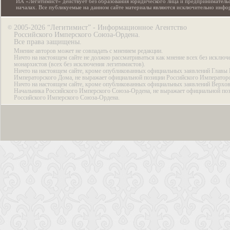
ИА «Легитимист» действует без образования юридического лица и предпринимательс
началах. Все публикуемые на данном сайте материалы являются исключительно инф
2005-2026 “Легитимист” - Информационное Агентство
©
Российского Имперского Союза-Ордена.
Все права защищены.
Мнение авторов может не совпадать с мнением редакции.
Ничто на настоящем сайте не должно рассматриваться как мнение всех без исключ
монархистов (всех без исключения легитимистов).
Ничто на настоящем сайте, кроме опубликованных официальных заявлений Главы 
Императорского Дома, не выражает официальной позиции Российского Император
Ничто на настоящем сайте, кроме опубликованных официальных заявлений Верхов
Начальника Российского Имперского Союза-Ордена, не выражает официальной по
Российского Имперского Союза-Ордена.