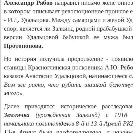
Александр Рябов
направил письмо жене оппо
в котором описывает революционное прошлое е
- И.Д. Удальцова. Между самарцами и женой Уд
спор, является ли Залкинд родной прабабушкой
версии Удальцовой бабушкой ее мужа б
Протопопова.
Но история получила продолжение - появило
станицы Красноглинская полковника А.Ю. Рябо
казаков Анастасии Удальцовой, начинающееся 
Вам все равно, что рубить шашкой болотну
много».
Далее приводятся историческое расследов
Землячка
(урожденная Залкинд) с 1918 
начальника политотделов 8-й и 13-й Армий РККА
13-я Армия была расформирована, а началь