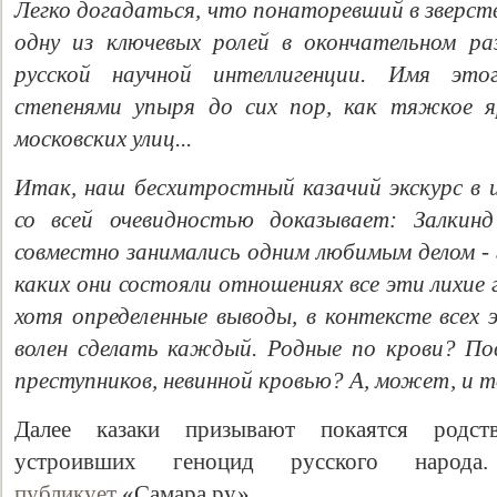
Легко догадаться, что понаторевший в зверст
одну из ключевых ролей в окончательном р
русской научной интеллигенции. Имя это
степенями упыря до сих пор, как тяжкое я
московских улиц...
Итак, наш бесхитростный казачий экскурс в
со всей очевидностью доказывает: Залкинд
совместно занимались одним любимым делом - 
каких они состояли отношениях все эти лихие
хотя определенные выводы, в контексте всех 
волен сделать каждый. Родные по крови? По
преступников, невинной кровью? А, может, и то
Далее казаки призывают покаятся родств
устроивших геноцид русского народ
публикует
«Самара.ру».