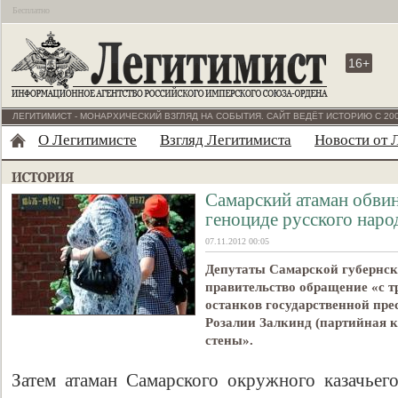
Бесплатно
16+
ЛЕГИТИМИСТ - МОНАРХИЧЕСКИЙ ВЗГЛЯД НА СОБЫТИЯ. САЙТ ВЕДЁТ ИСТОРИЮ С 200
О Легитимисте
Взгляд Легитимиста
Новости от 
Самарский атаман обвин
геноциде русского наро
07.11.2012 00:05
Депутаты Самарской губернск
правительство обращение «с т
останков государственной пр
Розалии Залкинд (партийная к
стены».
Затем атаман Самарского окружного казачье