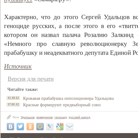
Характерно, что до этого Сергей Удальцов вс
геноциде русских, а после этого в его «твит
котором он назвал палача Розалию Залкинд 
«Немного про славную революционерку З
прабабушку и неадекватного депутата Единой 
Источник
Версия для печати
Читайте также:
11.10.12
Кровавая прабабушка оппозиционера Удальцова
17.01.12
Красные формируют предвыборный союз
Теги:
Удальцов
,
коммунизм
,
геноцид
,
русский народ
,