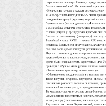
выращиванию пшеницы. Поэтому наряду со ржаным
был и пшеничный хлеб. Из пшеничной муки они та
«Непременно готовят в каждом доме пельмени»
«По воскреснымъ и праздничнымъ днямъ приготов
говядиной и курицей (курники), жареный въ маслѣ
бараньихъ ногъ (въ холодномъ съ хрѣномъ и квас
а въ заговѣнье вечеромъ непремѣнно готовятъ в
Мясной рацион у оренбургских крестьян был го
близкое к печеночному (ливерному) паштету и
Российской» конца XVIII — начала XIX века: «к
перепонку баранью или другую какую, кладут в п
сальника часто добавляли крупы, репчатый лук, м
Пироги готовили подовые, а пирожки — жареные
круглые булочки из кислого теста, ячменного или
время были специалитетом, характерным для У
приводит в «Ручной книге русской опытной хозяй
«Заквашивание трав немцу неизвестно еще»
«Обыкновенное продовольствіе въ постные дни с
также капусты, огурцовъ, картофеля, свеклы,
пшеничный, разводятъ толокно съ квасомъ, приг
калиновый кисель и кулагу; по праздникамъ пекут
Въ масляницу пекутъ огромные стопы блиновъ, ал
Обыкновенный повседневный напитокъ составляет
медовую пору (въ испожинки) пчеляки приготовл
Картофель, как пишет Черемшанский, начали во