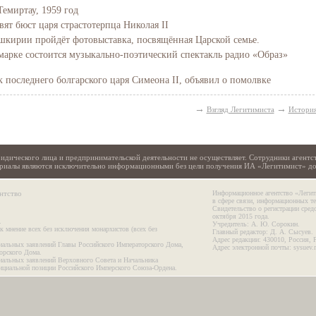
Темиртау, 1959 год
вят бюст царя страстотерпца Николая II
Башкирии пройдёт фотовыставка, посвящённая Царской семье.
марке состоится музыкально-поэтический спектакль радио «Образ»
последнего болгарского царя Симеона II, объявил о помолвке
→
→
Взгляд Легитимиста
Истори
идического лица и предпринимательской деятельности не осуществляет. Сотрудники агентс
териалы являются исключительно информационными без цели получения ИА «Легитимист» д
нтство
Информационное агентство «Легит
в сфере связи, информационных т
Свидетельство о регистрации сре
октября 2015 года.
.
Учредитель: А. Ю. Сорокин.
к мнение всех без исключения монархистов (всех без
Главный редактор: Д. А. Сысуев.
Адрес редакции: 430010, Россия, 
иальных заявлений Главы Российского Императорского Дома,
Адрес электронной почты: sysuev.
орского Дома.
иальных заявлений Верховного Совета и Начальника
ициальной позиции Российского Имперского Союза-Ордена.