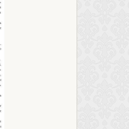
ъ
и
ы
ъ
е
,
о
.
,
ъ
,
и
ъ
ь
е
е
в
и