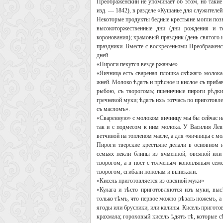
Преображенский не упоминает об этом, но такие
изд. — 1842), в разделе «Кушанье для служителей
Некоторые продукты бедные крестьяне могли позв
высокоторжественные дни (дни рождения и т
коронования); храмовый праздник (день святого 
праздники. Вместе с воскресеньями Преображенск
дней.
«Пироги пекутся везде ржаные»
«Яичница есть свареная плошка свѣжаго молок
жней. Молоко ѣдятъ и прѣсное и кислое съ прибав
рыбою, съ творогомъ; пшеничные пироги рѣдки 
гречневой муки; ѣдятъ ихъ тотчасъ по приготовле
съ масломъ».
«Сваренную» с молоком яичницу мы бы сейчас наз
так и с подмесом к ним молока. У Василия Левш
ветчиной на топленом масле, а для «яичницы с м
Пироги тверские крестьяне делали в основном 
семьях пекли блины из ячменной, овсяной или
творогом, а в пост с толченым конопляным сем
творогом, сгибали пополам и выпекали.
«Кисель приготовляется из овсяной муки»
«Кулага и тѣсто приготовляются изъ муки, выс
только тѣмъ, что первое можно рѣзать ножемъ, а
ягоды или брусники, или калины. Кисель пригото
крахмала; гороховый кисель ѣдятъ тѣ, которые 