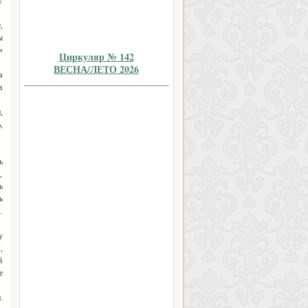
у
,
ы
»
Циркуляр № 142
ВЕСНА/ЛЕТО 2026
я
а
,
,
ъ
,
ъ
ъ
.
у
,
й
е
.