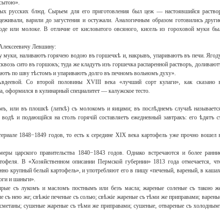
 сытою».
вых русских блюд. Сырьем для его приготовления был цеж — настоявшийся раство
цеживали, варили до загустения и остужали. Аналогичным образом готовились други
де или молоке. В отличие от кисловатого овсяного, кисель из гороховой муки бы
 Алексеевичу Левшину:
 муки, наливаютъ горячею водою въ горшечкѣ и, накрывъ, упариваютъ въ печи. Ягод
квозь сито въ горшокъ; туда же кладутъ изъ горшечка распаренной растворъ, доливают
тъ по шву тѣстомъ и упариваютъ долго въ печномъ вольномъ духу».
деевой. Со второй половины XVIII века «лучший сорт кулаги», как сказано 
а, оформился в кулинарный специалитет — калужское тесто.
мъ, или въ плошкѣ (латкѣ) съ молокомъ и яицами; въ послѣднемъ случаѣ называетс
водѣ и подающійся на столъ горячій составляетъ ежедневный завтракъ: его ѣдятъ с
ериале 1848−1849 годов, то есть к середине XIX века картофель уже прочно вошел 
меры царского правительства 1840−1843 годов. Однако встречаются и более ранни
ртофеля. В «Хозяйственном описании Пермской губернии» 1813 года отмечается, чт
но крупный белый картофель», и употребляют его в пищу «печеный, вареный, в кашах
оги и шаньги».
ырые съ лукомъ и масломъ постнымъ или безъ масла; жареные соленые съ такою ж
 съ нею же; свѣжіе печеные съ солью; свѣжіе жареные съ тѣми же приправами; варены
 сметаны; сушеные жареные съ тѣми же приправами; сушеные, отвареные съ холодным