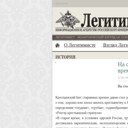
Бесплатно
ЛЕГИТИМИСТ - МОНАРХИЧЕСКИЙ ВЗГЛЯД НА СОБ
О Легитимисте
Взгляд Лег
На 
вре
12.05.20
На сто
Крестьянский быт старинных времен давно стал р
о том, хорошо или плохо жилось крестьянству в
определения «скудная», «грубая», «однообразная»
«Реестр крестьянской стряпухи»
«В старое время, в условиях царской России, т
доставались паразитическим, эксплуататорски