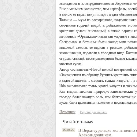
земледелия и по затруднительности сбережения ег
Еще в меньшем количестве, чем картофель, оренб
а зимою ее варят, пекут и парят и едят обыкновен
Толокно — мука из распаренного, подсушенного 
смоченное горячей водой, с добавлением моче
крестьяне делали пшеничный, а также варили к
калинники. «Орешками» называли жареные в масле
Свекольник и ботвинья были холодными похлеб
квашеной свеклы: ее варили в рассоле, добавл
заквашивания, подавали в холодном виде. Ботвин
огурцы, свекла), также разведенная белым кислым
квасном сусле.
Автор-составитель «Новой полной поваренной кни
«Заквашенная по образцу Рускихъ крестьянъ снит
и садовой щавель… спинатъ, всякая капуста… и 
Ибо заквашиванiе травъ, кромѣ капусты и свекл
Как видим, местные природно-климатические 
гораздо более важную роль, чем благосостояние 
кухня была целостным явлением и носила подлин
Источник
Версия для печати
Читайте также:
06.08.26
В Верхнеуральске молитвенно 
Александровичем