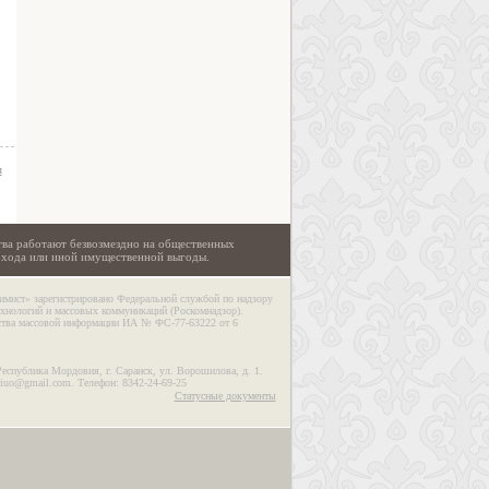
я
тва работают безвозмездно на общественных
охода или иной имущественной выгоды.
имист» зарегистрировано Федеральной службой по надзору
ехнологий и массовых коммуникаций (Роскомнадзор).
дства массовой информации ИА № ФС-77-63222 от 6
Республика Мордовия, г. Саранск, ул. Ворошилова, д. 1.
riuo@gmail.com. Телефон: 8342-24-69-25
Статусные документы