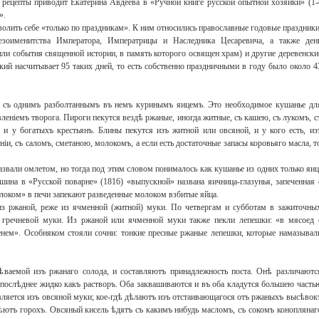
 рецепты приводит Екатерина Авдеева в «Ручной книге русской опытной хозяйки» (1-
».
олить себе «только по праздникам». К ним относились православные годовые праздники
езоименитства Императора, Императрицы и Наследника Цесаревича, а также ден
или события священной истории, в память которого освящен храм) и другие деревенски
ий насчитывает 95 таких дней, то есть собственно праздничными в году было около 4
а съ однимъ разболтаннымъ въ немъ куринымъ яицемъ. Это необходимое кушанье дл
леніемъ творога. Пироги пекутся вездѣ ржаные, иногда житные, съ кашею, съ лукомъ, с
и у богатыхъ крестьянъ. Блины пекутся изъ житной или овсяной, и у кого есть, из
ніи, съ саломъ, сметаною, молокомъ, а если есть достаточные запасы коровьяго масла, т
вали омлетом, но тогда под этим словом понималось как кушанье из одних только яиц
Свидетельство
ина в «Русской поварне» (1816) «выпускной» названа яичница-глазунья, запеченная 
олоком» в печи запекают разведенные молоком взбитые яйца.
из ржаной, реже из ячменной (житной) муки. По четвергам и субботам в зажиточны
 гречневой муки. Из ржаной или ячменной муки также пекли лепешки: «в мясоед 
енем». Особняком стояли сочни: тонкие пресные ржаные лепешки, которые намазывал
ѣваемой изъ ржанаго солода, и составляютъ принадлежность поста. Онѣ различаютс
 послѣднее жидко какъ растворъ. Оба заквашиваются и въ оба кладутся большею часть
вляется изъ овсяной муки; кое-гдѣ дѣлаютъ изъ отстаивающагося отъ ржаныхъ высѣвок
сѣютъ горохъ. Овсяный кисель ѣдятъ съ какимъ нибудь масломъ, съ сокомъ коноплянаг