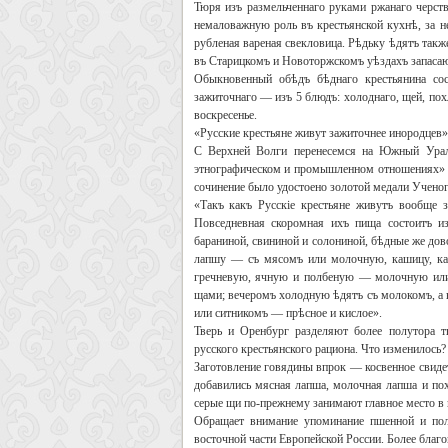
Тюря изъ размельченнаго руками ржанаго черства
немаловажную роль въ крестьянской кухнѣ, за н
рубленая вареная свекловица. Рѣдьку ѣдятъ так
въ Старицкомъ и Новоторжскомъ уѣздахъ запасают
Обыкновенный обѣдъ бѣднаго крестьянина сос
зажиточнаго — изъ 5 блюдъ: холоднаго, щей, пох
воскресенье.
«Русские крестьяне живут зажиточнее инородцев»
С Верхней Волги перенесемся на Южный Урал 
этнографическом и промышленном отношениях» (
сочинение было удостоено золотой медали Учено
«Такъ какъ Русскіе крестьяне живутъ вообще 
Повседневная скоромная ихъ пища состоитъ и
бараниной, свининой и солониной, бѣдные же до
лапшу — съ мясомъ или молочную, кашицу, кар
гречневую, ячную и полбеную — молочную или
щами; вечеромъ холодную ѣдятъ съ молокомъ, а
или ситникомъ — прѣсное и кислое».
Тверь и Оренбург разделяют более полутора т
русского крестьянского рациона. Что изменилось?
Заготовление говядины впрок — косвенное свидет
добавились мясная лапша, молочная лапша и пох
серые щи по-прежнему занимают главное место в 
Обращает внимание упоминание пшенной и пол
восточной части Европейской России. Более благ