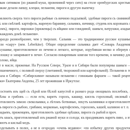
 ситником (из ржаной муки, провеянной через сито) на столе оренбургских крестья
кже делали лапшу, клецки, пельмени, пироги и другую выпечку.
ляютъ сверхъ того пироги рыбные съ яичною подсыпкой, здобные пироги съ свининой
 или смѣтанѣ картофель, жареную баранину, сальникъ, яичницу, студень изъ коровьихъ 
омъ), пироги, пирошки (пряженцы) съ яйцами или говядиной, шаньги, ватрушки, аладьи
ъ каждомъ домѣ пельмени».
раздо разнообразнее, чем у тверских. Сальник — это традиционное русское кушанье
ли «сыру» (нем. Leberkäse). Общее определение сальника дает «Словарь Академи
ушанье, приготовляемое из печени и легкого, которые, изрубивши мелко и обернув 
лошку и запаривают в печи». Согласно поваренным книгам того времени, в начинку дл
олоко, яйца.
 в масле, пряженые. На Русском Севере, Урале и в Сибири были популярны шаньги 
 пшеничного, с поливой сверху (сметанной, творожной или картофельной). Пельмени в т
рала и Сибири. «Сибирскими» называли пельмени с говяжьим фаршем — такой рецеп
ки» Екатерина Авдеева, 25 лет прожившая в Иркутске.
остоитъ изъ щей съ сѣрой или бѣлой капустой и разнаго рода овощныхъ похлебокъ, 
 рѣпы и грибовъ — если есть; варятъ горохъ, кашицу, кисель гороховый, овсяный 
отовляютъ зимою свекольники, а лѣтомъ ботвинью, пекутъ калинники и приготовляют
ъ пироги съ рыбою, грибами, морковью, картофелемъ, горохомъ, кашей, калиною и т. п.
адьевъ, пряженцевъ, приготовляютъ здобные орѣшки, пироги съ рыбой и проч.
ъ квасъ, приготовляемый изъ ржаной муки и солода; къ праздникамъ варятъ пиво, а в
яютъ и кислый медъ.
зделывать в полях, а не в огородах «очень недавно»: «по избытку других продукто