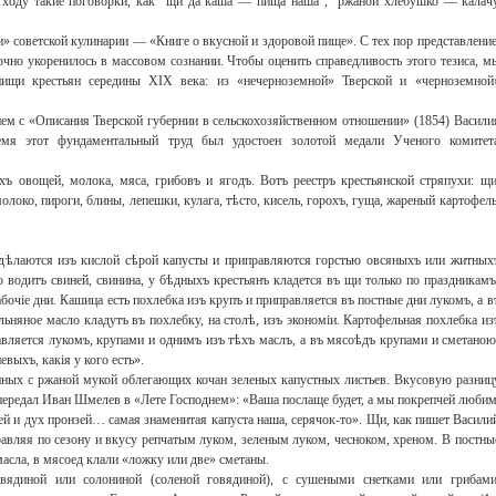
 ходу такие поговорки, как “щи да каша — пища наша”, “ржаной хлебушко — калач
и» советской кулинарии — «Книге о вкусной и здоровой пище». С тех пор представление
рочно укоренилось в массовом сознании. Чтобы оценить справедливость этого тезиса, м
пищи крестьян середины XIX века: из «нечерноземной» Тверской и «черноземной
м с «Описания Тверской губернии в сельскохозяйственном отношении» (1854) Васили
емя этот фундаментальный труд был удостоен золотой медали Ученого комитет
ъ овощей, молока, мяса, грибовъ и ягодъ. Вотъ реестръ крестьянской стряпухи: щи
олоко, пироги, блины, лепешки, кулага, тѣсто, кисель, горохъ, гуща, жареный картофель
 дѣлаются изъ кислой сѣрой капусты и приправляются горстью овсяныхъ или житных
о водитъ свиней, свинина, у бѣдныхъ крестьянъ кладется въ щи только по праздникамъ
бочіе дни. Кашица есть похлебка изъ крупъ и приправляется въ постные дни лукомъ, а в
няное масло кладутъ въ похлебку, на столѣ, изъ экономіи. Картофельная похлебка из
авляется лукомъ, крупами и однимъ изъ тѣхъ маслъ, а въ мясоѣдъ крупами и сметаною
выхъ, какія у кого есть».
нных с ржаной мукой облегающих кочан зеленых капустных листьев. Вкусовую разниц
передал Иван Шмелев в «Лете Господнем»: «Ваша послаще будет, а мы покрепчей любим
ней и дух пронзей… самая знаменитая капуста наша, серячок-то». Щи, как пишет Васили
авляя по сезону и вкусу репчатым луком, зеленым луком, чесноком, хреном. В постны
асла, в мясоед клали «ложку или две» сметаны.
овядиной или солониной (соленой говядиной), с сушеными снетками или грибами