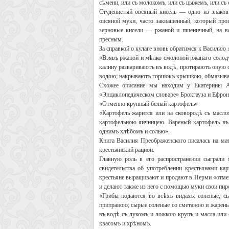
сѣмени, или съ молокомъ, или съ цыжемъ, или съ
Студенистый овсяный кисель — одно из знако
овсяной муки, часто заквашенный, который про
зерновые кисели — ржаной и пшеничный, на во
пресным.
За справкой о кулаге вновь обратимся к Василию
«Взявъ ржаной и мѣлко смолоной ржанаго солоду
калину развариваютъ въ водѣ, протираютъ оную с
водою; накрываютъ горшокъ крышкою, обмазываю
Схожее описание мы находим у Екатерины Ав
«Энциклопедическом словаре» Брокгауза и Ефрон
«Отменно крупный белый картофель»
«Картофель жарится или на сковородѣ съ масло
картофельною яичницею. Вареный картофель въ 
однимъ хлѣбомъ и солью».
Книга Василия Преображенского писалась на мат
крестьянский рацион.
Главную роль в его распространении сыграли 
свидетельства об употреблении крестьянами ка
крестьяне выращивают и продают в Перми «отмен
и делают также из него с помощью муки свои пир
«Грибы подаются во всѣхъ видахъ: соленые, с
приправою; сырые соленые со сметаною и жареные
въ водѣ съ лукомъ и ложкою крупъ и масла или
квасомъ и хрѣномъ.