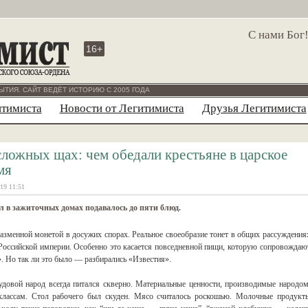
С нами Бог
16+
ЫТИЯ. САЙТ ВЕДЁТ ИСТОРИЮ С 2005 ГОДА
итимиста
Новости от Легитимиста
Друзья Легитимиста
сложных щах: чем обедали крестьяне в царское
мя
19 11:51
л в зажиточных домах подавалось до пяти блюд.
азменной монетой в досужих спорах. Реальное своеобразие тонет в общих рассуждения
 Российской империи. Особенно это касается повседневной пищи, которую сопровождаю
. Но так ли это было — разбирались «Известия».
рудовой народ всегда питался скверно. Материальные ценности, производимые народом
м классам. Стол рабочего был скуден. Мясо считалось роскошью. Молочные продукт