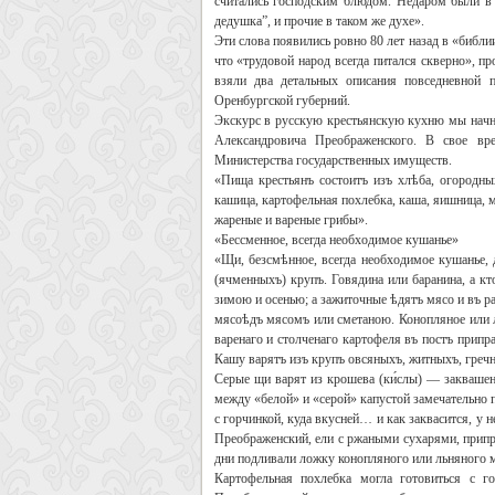
считались господским блюдом. Недаром были в
дедушка”, и прочие в таком же духе».
Эти слова появились ровно 80 лет назад в «библи
что «трудовой народ всегда питался скверно», п
взяли два детальных описания повседневной 
Оренбургской губерний.
Экскурс в русскую крестьянскую кухню мы начне
Александровича Преображенского. В свое вр
Министерства государственных имуществ.
«Пища крестьянъ состоитъ изъ хлѣба, огородных
кашица, картофельная похлебка, каша, яишница, м
жареные и вареные грибы».
«Бессменное, всегда необходимое кушанье»
«Щи, безсмѣнное, всегда необходимое кушанье,
(ячменныхъ) крупъ. Говядина или баранина, а кт
зимою и осенью; а зажиточные ѣдятъ мясо и въ ра
мясоѣдъ мясомъ или сметаною. Конопляное или ль
варенаго и столченаго картофеля въ постъ припр
Кашу варятъ изъ крупъ овсяныхъ, житныхъ, гречне
Серые щи варят из крошева (ки́слы) — закваше
между «белой» и «серой» капустой замечательно 
с горчинкой, куда вкусней… и как заквасится, у 
Преображенский, ели с ржаными сухарями, припр
дни подливали ложку конопляного или льняного м
Картофельная похлебка могла готовиться с г