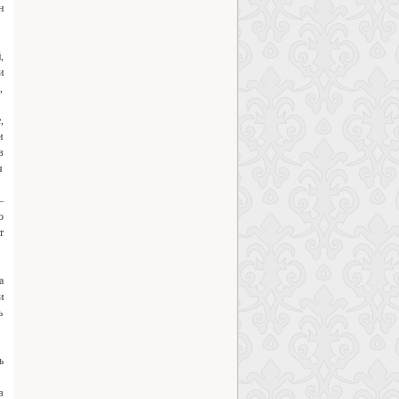
н
,
и
,
,
и
в
я
—
о
т
а
и
ъ
ъ
в