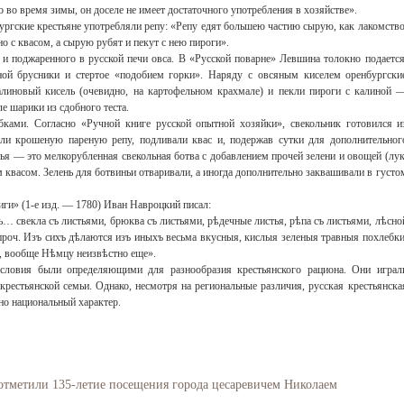
о во время зимы, он доселе не имеет достаточного употребления в хозяйстве».
ургские крестьяне употребляли репу: «Репу едят большею частию сырую, как лакомство
но с квасом, а сырую рубят и пекут с нею пироги».
и поджаренного в русской печи овса. В «Русской поварне» Левшина толокно подается
ной брусники и стертое «подобием горки». Наряду с овсяным киселем оренбургски
алиновый кисель (очевидно, на картофельном крахмале) и пекли пироги с калиной 
 шарики из сдобного теста.
ками. Согласно «Ручной книге русской опытной хозяйки», свекольник готовился и
яли крошеную пареную репу, подливали квас и, подержав сутки для дополнительног
ья — это мелкорубленная свекольная ботва с добавлением прочей зелени и овощей (лук
 квасом. Зелень для ботвиньи отваривали, а иногда дополнительно заквашивали в густо
ги» (1-е изд. — 1780) Иван Навроцкий писал:
ь… свекла съ листьями, брюква съ листьями, рѣдечные листья, рѣпа съ листьями, лѣсно
проч. Изъ сихъ дѣлаются изъ иныхъ весьма вкусныя, кислыя зеленыя травныя похлебки
ы, вообще Нѣмцу неизвѣстно еще».
условия были определяющими для разнообразия крестьянского рациона. Они играл
крестьянской семьи. Однако, несмотря на региональные различия, русская крестьянска
но национальный характер.
отметили 135-летие посещения города цесаревичем Николаем