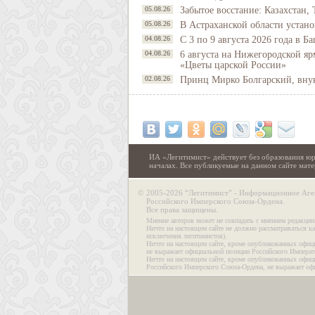
05.08.26
Забытое восстание: Казахстан, 
05.08.26
В Астраханской области устано
04.08.26
С 3 по 9 августа 2026 года в 
04.08.26
6 августа на Нижегородской яр
«Цветы царской России»
02.08.26
Принц Мирко Болгарский, внук 
ИА «Легитимист» действует без образования юр
началах. Все публикуемые на данном сайте ма
©
2005-2026 “Легитимист” - Информационное Аге
Российского Имперского Союза-Ордена.
Все права защищены.
Мнение авторов может не совпадать с мнением редакции
Ничто на настоящем сайте не должно рассматриваться ка
исключения легитимистов).
Ничто на настоящем сайте, кроме опубликованных офиц
не выражает официальной позиции Российского Императ
Ничто на настоящем сайте, кроме опубликованных офиц
Российского Имперского Союза-Ордена, не выражает оф