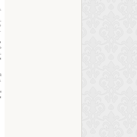
,
,
е
—
з
о
,
м
й
.
и
я