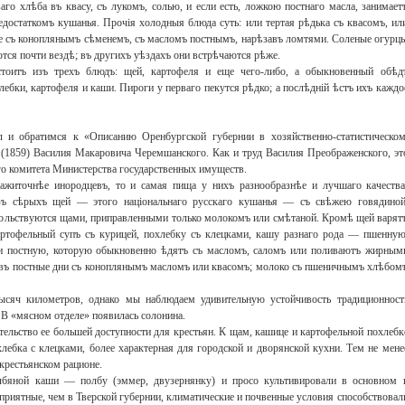
го хлѣба въ квасу, съ лукомъ, солью, и если есть, ложкою постнаго масла, занимает
едостаткомъ кушанья. Прочія холодныя блюда суть: или тертая рѣдька съ квасомъ, ил
же съ коноплянымъ сѣменемъ, съ масломъ постнымъ, нарѣзавъ ломтями. Соленые огурц
ся почти вездѣ; въ другихъ уѣздахъ они встрѣчаются рѣже.
тоитъ изъ трехъ блюдъ: щей, картофеля и еще чего-либо, а обыкновенный обѣд
лебки, картофеля и каши. Пироги у перваго пекутся рѣдко; а послѣдній ѣстъ ихъ каждо
и обратимся к «Описанию Оренбургской губернии в хозяйственно-статистическом
1859) Василия Макаровича Черемшанского. Как и труд Василия Преображенского, эт
го комитета Министерства государственных имуществ.
зажиточнѣе инородцевъ, то и самая пища у нихъ разнообразнѣе и лучшаго качества
зъ сѣрыхъ щей — этого національнаго русскаго кушанья — съ свѣжею говядиной
вольствуются щами, приправленными только молокомъ или смѣтаной. Кромѣ щей варят
тофельный супъ съ курицей, похлебку съ клецками, кашу разнаго рода — пшенную
 постную, которую обыкновенно ѣдятъ съ масломъ, саломъ или поливаютъ жирным
 въ постные дни съ коноплянымъ масломъ или квасомъ; молоко съ пшеничнымъ хлѣбом
ысяч километров, однако мы наблюдаем удивительную устойчивость традиционност
 В «мясном отделе» появилась солонина.
ельство ее большей доступности для крестьян. К щам, кашице и картофельной похлебк
лебка с клецками, более характерная для городской и дворянской кухни. Тем не мене
крестьянском рационе.
бяной каши — полбу (эммер, двузернянку) и просо культивировали в основном 
оприятные, чем в Тверской губернии, климатические и почвенные условия способствовал