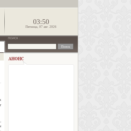
!
03:50
Пятница, 07 авг. 2026
ПОИСК
:
х
т
,
ы