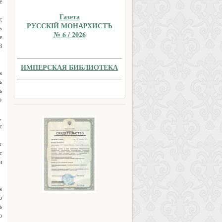
е
Газета
;
РУССКIЙ МОНАРХИСТЪ
ь
№ 6 / 2026
е
3
ИМПЕРСКАЯ БИБЛИОТЕКА
я
ъ
ъ
о
,
с
х
с
и
я
ю
ъ
о