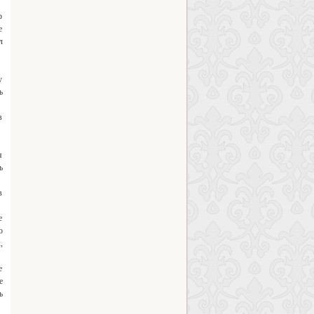
р
е
л
у
ъ
в
я
ъ
в
е
о
,
е
е
ъ