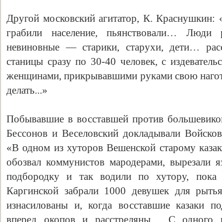
Другой московский агитатор, К. Краснушкин: 
грабили население, пьянствовали… Люди р
невиновные — старики, старухи, дети… расс
станицы сразу по 30-40 человек, с издеватель
женщинами, прикрывавшими руками свою наготу
делать...»
Побывавшие в восставшей против большевико
Бессонов и Веселовский докладывали Войсков
«В одном из хуторов Вешенской старому казаку
обозвал коммунистов мародерами, вырезали я
подбородку и так водили по хутору, пока 
Каргинской забрали 1000 девушек для рыть
изнасилованы и, когда восставшие казаки п
вперед окопов и расстреляны… С одного 