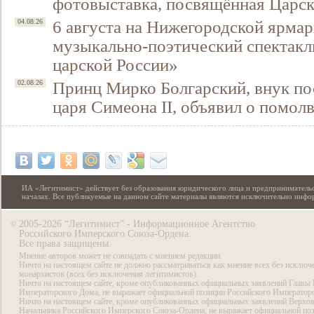
фотовыставка, посвящённая Царск
6 августа на Нижегородской ярмар
04.08.26
музыкально-поэтический спектакл
царской России»
Принц Мирко Болгарский, внук по
02.08.26
царя Симеона II, объявил о помол
ИА «Легитимист» действует без образования юридического лица и предпринимательс
началах. Все публикуемые на данном сайте материалы являются исключительно инф
2005-2026 “Легитимист” - Информационное Агентство
©
Российского Имперского Союза-Ордена.
Все права защищены.
Мнение авторов может не совпадать с мнением редакции.
Ничто на настоящем сайте не должно рассматриваться как мнение всех без исключ
монархистов (всех без исключения легитимистов).
Ничто на настоящем сайте, кроме опубликованных официальных заявлений Главы 
Императорского Дома, не выражает официальной позиции Российского Император
Ничто на настоящем сайте, кроме опубликованных официальных заявлений Верхов
Начальника Российского Имперского Союза-Ордена, не выражает официальной по