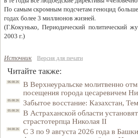
в те годы все людоедские директивы «человеч
По самым скромным подсчетам геноцид большев
годах более 3 миллионов жизней.
(Г.Кокунько, Периодический политически
2003 г.)
Источник
Версия для печати
Читайте также:
В Верхнеуральске молитвенно отм
06.08.26
посещения города цесаревичем Н
Забытое восстание: Казахстан, Тем
05.08.26
В Астраханской области установят
05.08.26
страстотерпца Николая II
С 3 по 9 августа 2026 года в Башк
04.08.26