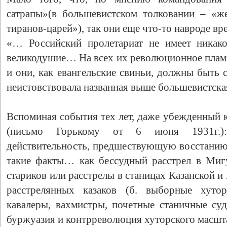
сатрапы»(в большевистском толковании – «ж
тиранов-царей»), так они еще что-то навроде вр
«… Российский пролетариат не имеет никак
великодушие… На всех их революционное пламя
и они, как евангельские свиньи, должны быть
неистовствовала названная выше большевистская
Вспоминая события тех лет, даже убежденный
(письмо Горькому от 6 июня 1931г.)
действительность, предшествующую восстанию;
такие факты… как бессудный расстрел в Мигу
стариков или расстрелы в станицах Казанской 
расстрелянных казаков (б. выборные хутор
кавалеры, вахмистры, почетные станичные суд
буржуазия и контрреволюция хуторского масшта