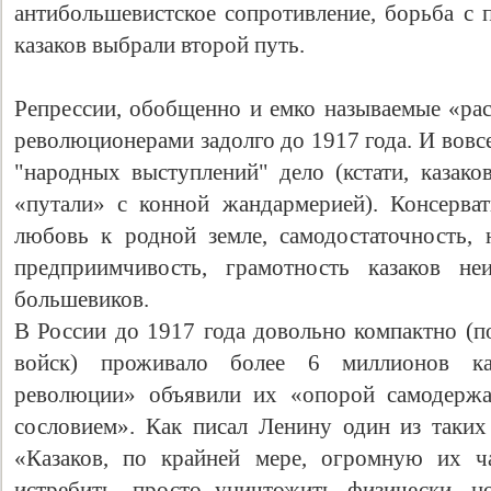
антибольшевистское сопротивление, борьба с 
казаков выбрали второй путь.
Репрессии, обобщенно и емко называемые «рас
революционерами задолго до 1917 года. И вовс
"народных выступлений" дело (кстати, казако
«путали» с конной жандармерией). Консерват
любовь к родной земле, самодостаточность, н
предприимчивость, грамотность казаков не
Свидетельство
большевиков.
В России до 1917 года довольно компактно (п
войск) проживало более 6 миллионов ка
революции» объявили их «опорой самодержа
сословием». Как писал Ленину один из таких 
«Казаков, по крайней мере, огромную их ч
истребить, просто уничтожить физически, н