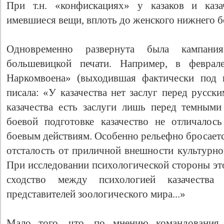
При т.н. «конфискациях» у казаков и каза
имевшиеся вещи, вплоть до женского нижнего б
Одновременно развернута была кампани
большевицкой печати. Например, в феврале
Наркомвоена» (выходившая фактически под 
писала: «У казачества нет заслуг перед русск
казачества есть заслуги лишь перед темным
боевой подготовке казачество не отличалос
боевым действиям. Особенно рельефно бросается 
отсталость от приличной внешности культурно
При исследовании психологической стороны эт
сходство между психологией казачества
представителей зоологического мира...»
Мало того, что, по мнению командования