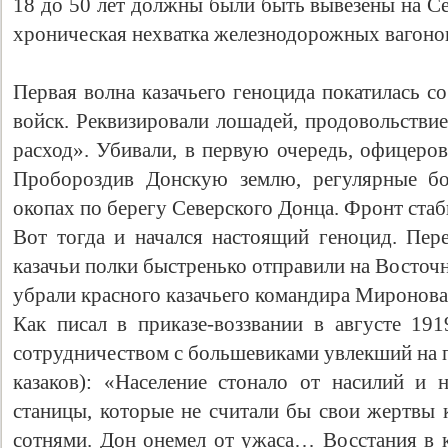
18 до 50 лет должны были быть вывезены на С
хроническая нехватка железнодорожных вагоно
Первая волна казачьего геноцида покатилась с
войск. Реквизировали лошадей, продовольствие,
расход». Убивали, в первую очередь, офицеро
Пробороздив Донскую землю, регулярные бо
окопах по берегу Северского Донца. Фронт стаб
Вот тогда и начался настоящий геноцид. Пе
казачьи полки быстренько отправили на Восточ
убрали красного казачьего командира Миронова
Как писал в приказе-воззвании в августе 19
сотрудничеством с большевиками увлекший на п
казаков): «Население стонало от насилий и н
станицы, которые не считали бы свои жертвы 
сотнями. Дон онемел от ужаса… Восстания в к