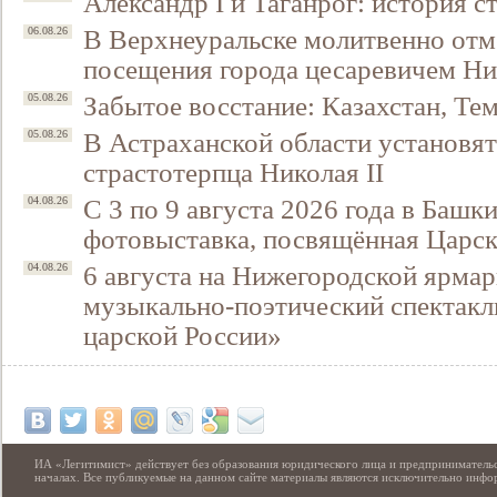
Александр I и Таганрог: история с
В Верхнеуральске молитвенно отм
06.08.26
посещения города цесаревичем Н
Забытое восстание: Казахстан, Тем
05.08.26
В Астраханской области установят
05.08.26
страстотерпца Николая II
С 3 по 9 августа 2026 года в Башк
04.08.26
фотовыставка, посвящённая Царск
6 августа на Нижегородской ярмар
04.08.26
музыкально-поэтический спектакл
царской России»
ИА «Легитимист» действует без образования юридического лица и предпринимательс
началах. Все публикуемые на данном сайте материалы являются исключительно инф