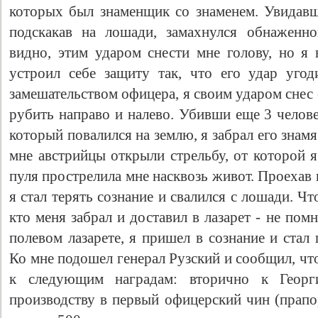
которых был знаменщик со знаменем. Увидавш
подскакав на лошади, замахнулся обнаженно
видно, этим ударом снести мне голову, но я
устроил себе защиту так, что его удар уго
замешательством офицера, я своим ударом снес е
рубить направо и налево. Убивши еще 3 челове
который повалился на землю, я забрал его знамя
мне австрийцы открыли стрельбу, от которой я
пуля прострелила мне насквозь живот. Проехав п
я стал терять сознание и свалился с лошади. Чт
кто меня забрал и доставил в лазарет - не пом
полевом лазарете, я пришел в сознание и ста
Ко мне подошел генерал Рузский и сообщил, что
к следующим наградам: вторично к Георги
производству в первый офицерский чин (прапо