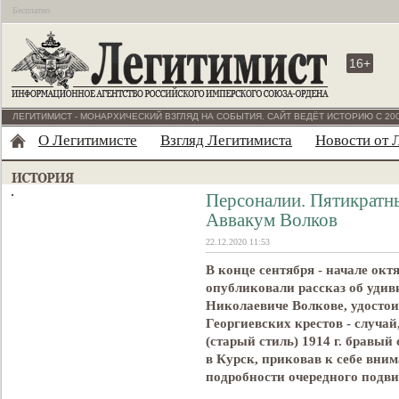
Бесплатно
16+
ЛЕГИТИМИСТ - МОНАРХИЧЕСКИЙ ВЗГЛЯД НА СОБЫТИЯ. САЙТ ВЕДЁТ ИСТОРИЮ С 200
О Легитимисте
Взгляд Легитимиста
Новости от 
Персоналии. Пятикратн
Аввакум Волков
22.12.2020 11:53
В конце сентября - начале окт
опубликовали рассказ об удив
Николаевиче Волкове, удостои
Георгиевских крестов - случай
(старый стиль) 1914 г. бравый
в Курск, приковав к себе вни
подробности очередного подви