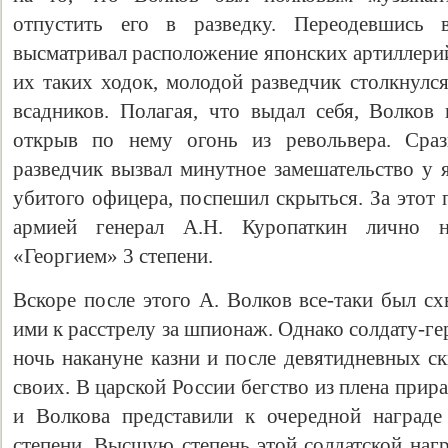
отпустить его в разведку. Переодевшись в
высматривал расположение японских артиллери
их таких ходок, молодой разведчик столкнулс
всадников. Полагая, что выдал себя, Волков 
открыв по нему огонь из револьвера. Сраз
разведчик вызвал минутное замешательство у 
убитого офицера, поспешил скрыться. За этот
армией генерал А.Н. Куропаткин лично н
Свидетельство
«Георгием» 3 степени.
Вскоре после этого А. Волков все-таки был с
ими к расстрелу за шпионаж. Однако солдату-ге
ночь накануне казни и после девятидневных ск
своих. В царской России бегство из плена прир
и Волкова представили к очередной награде
степени. Высшую степень этой солдатской нагр