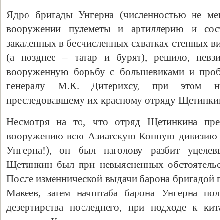
Ядро бригады Унгерна (численностью не мен
вооружении пулеметы и артиллерию и сос
закаленных в бесчисленных схватках степных в
(а позднее – татар и бурят), решило, невз
вооруженную борьбу с большевиками и проб
генералу М.К. Дитерихсу, при этом на
преследовавшему их красному отряду Щетинки
Несмотря на то, что отряд Щетинкина пре
вооружению всю Азиатскую Конную дивизию (
Унгерна!), он был наголову разбит уцеле
Щетинкин был при невыясненных обстоятельст
После изменнической выдачи барона бригадой 
Макеев, затем начштаба барона Унгерна пол
дезертирства последнего, при подходе к ки