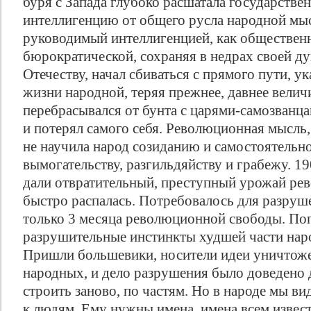
буря с Запада глубоко расшатала государстве
интеллигенцию от общего русла народной мыс
руководимый интеллигенцией, как общественн
бюрократической, сохраняя в недрах своей д
Отечеству, начал сбиваться с прямого пути, у
жизни народной, теряя прежнее, давнее велич
перебрасывался от бунта с царями-самозванц
и потерял самого себя. Революционная мысль
не научила народ созиданию и самостоятельно
вымогательству, разгильдяйству и грабежу. 19
Свидетельство
дали отвратительный, преступный урожай ре
быстро распалась. Потребовалось для разруш
только 3 месяца революционной свободы. По
разрушительные инстинкты худшей части наро
Пришли большевики, носители идеи уничтож
народных, и дело разрушения было доведено 
строить заново, по частям. Но в народе мы в
к людям. Ему нужны имена, имена всем извест