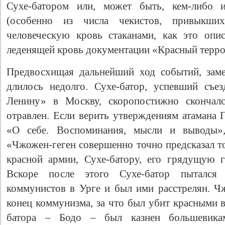
Сухе-батором или, может быть, кем-либо 
(особенно из числа чекистов, привыкши
человеческую кровь стаканами, как это опи
леденящей кровь документации «Красный террор
Предвосхищая дальнейший ход событий, заме
длилось недолго. Сухе-батор, успевший съе
Ленину» в Москву, скоропостижно скончалс
отравлен. Если верить утверждениям атамана 
«О себе. Воспоминания, мысли и выводы»
«Чжожен-геген совершенно точно предсказал т
красной армии, Сухе-батору, его грядущую 
Вскоре после этого Сухе-батор пытался 
коммунистов в Урге и был ими расстрелян. Чж
конец коммунизма, за что был убит красными 
батора – Бодо – был казнен большевик