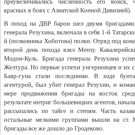
преувеличивались численность его войск, 
красных в боях с Азиатской Конной Дивизией).
В поход на ДВР барон шел двумя бригадами.
генерала Резухина, включала в себя 1-й Татарск
й (полковника Хоботова) полки. Отряд под ко
второй день похода взял Мензу. Кавалерийск
Модон-Куль. Бригада генерала Резухина усп
Желтура. Но первые успехи унгерновцев и их 
Баяр-гуна стали последними. В ходе бунта
агентурой, был убит генерал Резухин, и кома
мере продвижения бригады на восток среди
результате интриг большевицких агентов, начала
рассыпались по тайге и степям. Часть каза
остальные мелкими группами вышли на ст. 
бригады все же дошло до Гродеково.