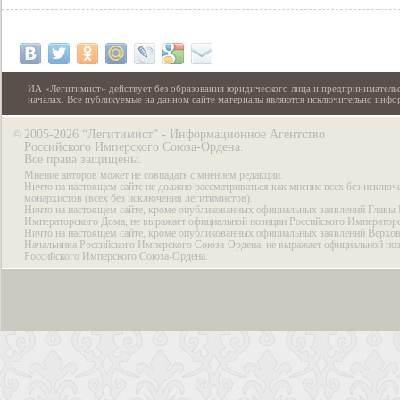
ИА «Легитимист» действует без образования юридического лица и предпринимательс
началах. Все публикуемые на данном сайте материалы являются исключительно инф
2005-2026 “Легитимист” - Информационное Агентство
©
Российского Имперского Союза-Ордена.
Все права защищены.
Мнение авторов может не совпадать с мнением редакции.
Ничто на настоящем сайте не должно рассматриваться как мнение всех без исключ
монархистов (всех без исключения легитимистов).
Ничто на настоящем сайте, кроме опубликованных официальных заявлений Главы 
Императорского Дома, не выражает официальной позиции Российского Император
Ничто на настоящем сайте, кроме опубликованных официальных заявлений Верхов
Начальника Российского Имперского Союза-Ордена, не выражает официальной по
Российского Имперского Союза-Ордена.