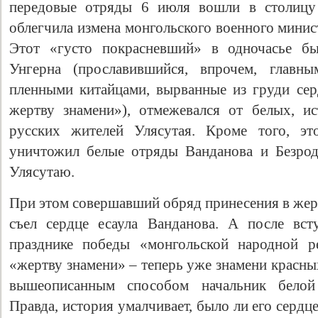
передовые отряды 6 июля вошли в столицу
облегчила измена монгольского военного минис
Этот «густо покрасневший» в одночасье б
Унгерна (прославившийся, впрочем, главны
пленными китайцами, вырванные из груди се
жертву знамени»), отмежевался от белых, и
русских жителей Улясутая. Кроме того, это
уничтожил белые отряды Ванданова и Безрод
Улясутаю.
При этом совершавший обряд принесения в жер
съел сердце есаула Ванданова. А после вст
празднике победы «монгольской народной р
«жертву знамени» – теперь уже знамени красн
вышеописанным способом начальник белой
Правда, история умалчивает, было ли его серд