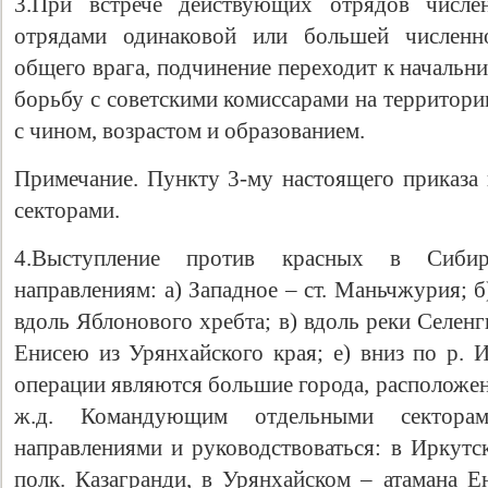
3.При встрече действующих отрядов числе
отрядами одинаковой или большей численн
общего врага, подчинение переходит к начальн
борьбу с советскими комиссарами на территори
с чином, возрастом и образованием.
Примечание. Пункту 3-му настоящего приказ
секторами.
4.Выступление против красных в Сиби
направлениям: а) Западное – ст. Маньчжурия; 
вдоль Яблонового хребта; в) вдоль реки Селенги
Енисею из Урянхайского края; е) вниз по р.
операции являются большие города, расположе
ж.д. Командующим отдельными сектора
направлениями и руководствоваться: в Иркутс
полк. Казагранди, в Урянхайском – атамана Ен