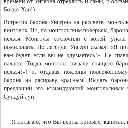
времени от Унгерна отреклись и ламы, и обяза
Богдо-Хан!).
Встретив барона Унгерна на рассвете, монгол
винтовок. Но, по монгольским поверьям, барон
нельзя. Монголы соскочили с коней, упал
помиловать. По легенде, Унгерн сказал: «Я пр
вам будет, если вы не одумаетесь!». Не спа
палатке. Тогда монголы связали спящего бар
нельзя!») и, отдавая поклоны поверженному
барона на расправу красным. Выдать барон
предавший его командующий монгольскими ч
Сундуй-гун.
— Я полагаю, что Вы верны присяге, капитан,