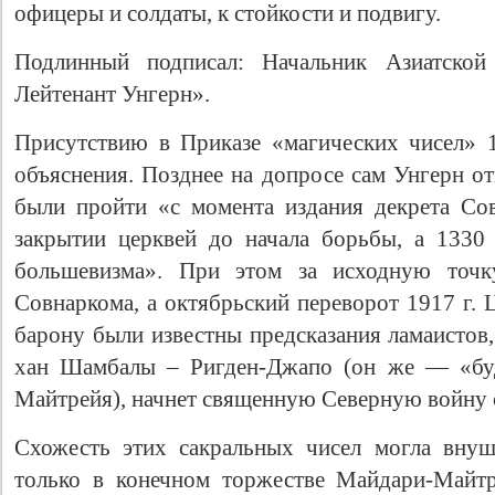
офицеры и солдаты, к стойкости и подвигу.
Подлинный подписал: Начальник Азиатской
Лейтенант Унгерн».
Присутствию в Приказе «магических чисел» 
объяснения. Позднее на допросе сам Унгерн о
были пройти «с момента издания декрета Со
закрытии церквей до начала борьбы, а 1330
большевизма». При этом за исходную точк
Совнаркома, а октябрьский переворот 1917 г. 
барону были известны предсказания ламаистов
хан Шамбалы – Ригден-Джапо (он же — «бу
Майтрейя), начнет священную Северную войну с
Схожесть этих сакральных чисел могла внуш
только в конечном торжестве Майдари-Майтр