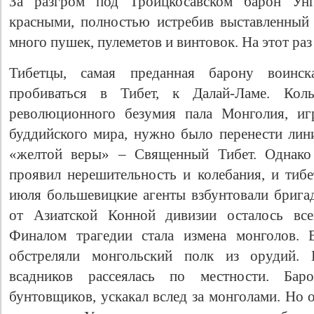
За разгром под Троицкосавском барон Унг
красными, полностью истребив выставленный п
много пушек, пулеметов и винтовок. На этот раз
Тибетцы, самая преданная барону воинск
пробиваться в Тибет, к Далай-Ламе. Кол
революционного безумия пала Монголия, иг
буддийского мира, нужно было перенести ли
«желтой веры» – Священный Тибет. Однако 
проявил нерешительность и колебания, и тибе
июля большевицкие агенты взбунтовали бригад
от Азиатской Конной дивизии осталось все
Финалом трагедии стала измена монголов. 
обстреляли монгольский полк из орудий. 
всадников рассеялась по местности. Бар
бунтовщиков, ускакал вслед за монголами. Но 