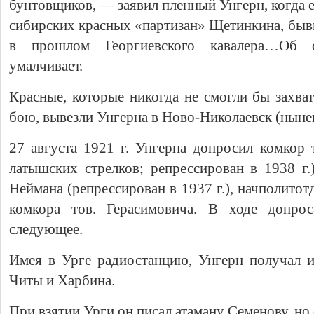
бунтовщиков, — заявил пленный Унгерн, когда 
сибирских красных «партизан» Щетинкина, быв
в прошлом Георгиевского кавалера…Об о
умалчивает.
Красные, которые никогда не смогли бы захва
бою, вывезли Унгерна в Ново-Николаевск (нын
27 августа 1921 г. Унгерна допросил комкор т
латышских стрелков; репрессирован в 1938 г.
Неймана (репрессирован в 1937 г.), начполитот
комкора тов. Герасимовича. В ходе допрос
следующее.
Имея в Урге радиостанцию, Унгерн получал 
Читы и Харбина.
При взятии Урги он писал атаману Семенову, но 