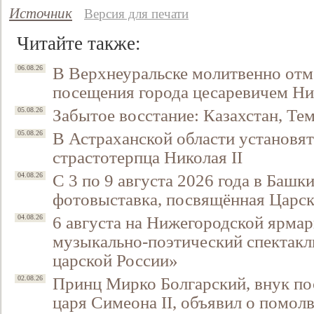
Источник
Версия для печати
Читайте также:
В Верхнеуральске молитвенно отм
06.08.26
посещения города цесаревичем Н
Забытое восстание: Казахстан, Тем
05.08.26
В Астраханской области установят
05.08.26
страстотерпца Николая II
С 3 по 9 августа 2026 года в Башк
04.08.26
фотовыставка, посвящённая Царск
6 августа на Нижегородской ярмар
04.08.26
музыкально-поэтический спектакл
царской России»
Принц Мирко Болгарский, внук по
02.08.26
царя Симеона II, объявил о помол