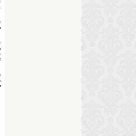
о
,
е
м
е
о
и
й
х
н
я