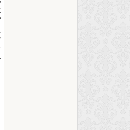
и
,
я
м
м
и
о
н
о
в