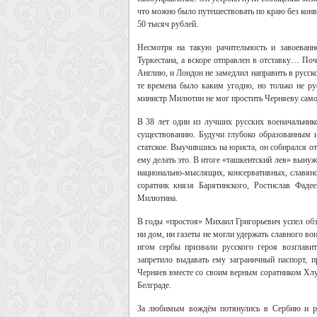
что можно было путешествовать по краю без конв
50 тысяч рублей.
Несмотря на такую рачительность и завоеванн
Туркестана, а вскоре отправлен в отставку… По
Англию, и Лондон не замедлил направить в русск
те времена было каким угодно, но только не р
министр Милютин не мог простить Черняеву само
В 38 лет один из лучших русских военачальнико
существованию. Будучи глубоко образованным и
статское. Выучившись на юриста, он собирался 
ему делать это. В итоге «ташкентский лев» выну
национально-мыслящих, консервативных, славяно
соратник князя Барятинского, Ростислав Фад
Милютина.
В годы «простоя» Михаил Григорьевич успел обза
ни дом, ни газеты не могли удержать славного в
игом сербы призвали русского героя возглавит
запретило выдавать ему заграничный паспорт, пр
Черняев вместе со своим верным соратником Хлу
Белграде.
За любимым вождём потянулись в Сербию и ру