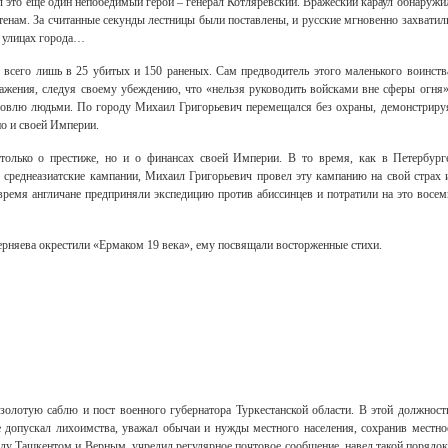
 это ещё один непобедимый герой – генерал Котляревский. Вражеский караул обнаружи
тенам. За считанные секунды лестницы были поставлены, и русские мгновенно захватил
а улицах города…
всего лишь в 25 убитых и 150 раненых. Сам предводитель этого маленького воинств
ажения, следуя своему убеждению, что «нельзя руководить войсками вне сферы огня»
говлю людьми. По городу Михаил Григорьевич перемещался без охраны, демонстриру
но и своей Империи.
 только о престиже, но и о финансах своей Империи. В то время, как в Петербург
среднеазиатские кампании, Михаил Григорьевич провел эту кампанию на свой страх 
 время англичане предприняли экспедицию против абиссинцев и потратили на это восем
ерняева окрестили «Ермаком 19 века», ему посвящали восторженные стихи.
золотую саблю и пост военного губернатора Туркестанской области. В этой должност
 допускал лихоимства, уважал обычаи и нужды местного населения, сохранив местно
ду Ташкентом и Верным, учредил регулярное почтовое сообщение, навел такой порядок