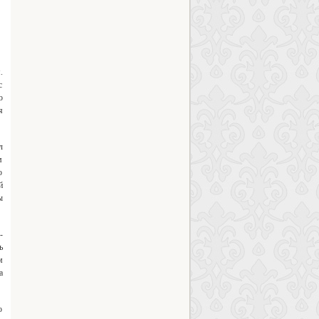
.
с
о
я
л
м
о
й
ы
-
ь
м
а
о