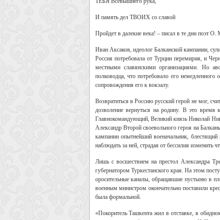
ТЕБЯ Всевышнего рука,
И память дел ТВОИХ со славой
Пройдет в далекие века! – писал в те дни поэт О.
Иван Аксаков, идеолог Балканской кампании, сул
Россия потребовала от Турции перемирия, и Чер
местными славянскими организациями. Но авст
полководца, что потребовало его немедленного 
сопровождения его к вокзалу.
Возвратиться в Россию русский герой не мог, счи
дозволение вернуться на родину. В это время к
Главнокомандующий, Великий князь Николай Нико
Александр Второй своевольного героя на Балканы
кампании опытнейший военачальник, блестящий
наблюдать за ней, страдая от бессилия изменить 
Лишь с восшествием на престол Александра Тре
губернатором Туркестанского края. На этом пост
оросительные каналы, обращавшие пустыню в пл
военным министром окончательно поставили крест
была формальной.
«Покоритель Ташкента жил в отставке, в обидном