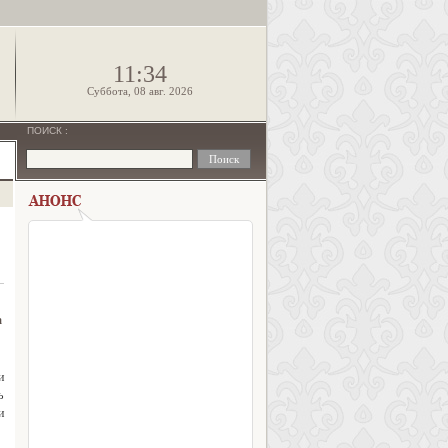
!
11:34
Суббота, 08 авг. 2026
ПОИСК
:
а
и
ь
и