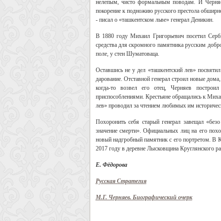
нелепым, чисто формальным поводам. И Черняе
покорение к подножию русского престола обширног
- писал о «ташкентском льве» генерал Деникин.
В 1880 году Михаил Григорьевич посетил Серб
средства для скромного памятника русским добр
поле, у стен Шуматоваца.
Оставшись не у дел «ташкентский лев» посвятил
дарование. Отставной генерал строил новые дома,
когда-то возвел его отец, Черняев построи
приспособлениями. Крестьяне обращались к Миха
лев» проводил за чтением любимых им историчес
Похоронить себя старый генерал завещал «безо
значение смерти». Официальных лиц на его похо
новый надгробный памятник с его портретом. В К
2017 году в деревне Лысковщина Круглянского ра
Е. Фёдорова
Русская Стратегия
М.Г. Черняев. Биографический очерк