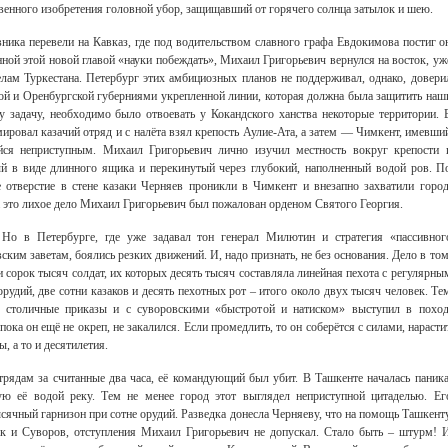
твенного изобретения головной убор, защищавший от горячего солнца затылок и шею.
ника перевели на Кавказ, где под водительством славного графа Евдокимова постиг о
ой этой новой главой «науки побеждать», Михаил Григорьевич вернулся на восток, уж
ам Туркестана. Петербург этих амбициозных планов не поддерживал, однако, довери
й и Оренбургской губерниями укрепленной линии, которая должна была защитить наш
у задачу, необходимо было отвоевать у Кокандского ханства некоторые территории. 
ровал казачий отряд и с налёта взял крепость Аулие-Ата, а затем — Чимкент, имевши
ся неприступным. Михаил Григорьевич лично изучил местность вокруг крепости 
й в виде длинного ящика и перекинутый через глубокий, наполненный водой ров. П
е отверстие в стене казаки Черняев проникли в Чимкент и внезапно захватили город
За это лихое дело Михаил Григорьевич был пожалован орденом Святого Георгия.
 Но в Петербурге, где уже задавал тон генерал Милютин и стратегия «пассивног
Свидетельство
ким заветам, боялись резких движений. И, надо признать, не без основания. Дело в том
 сорок тысяч солдат, их которых десять тысяч составляла линейная пехота с регулярны
рудий, две сотни казаков и десять пехотных рот – итого около двух тысяч человек. Те
л столичные приказы и с суворовскими «быстротой и натиском» выступил в поход
пока он ещё не окреп, не закалился. Если промедлить, то он соберётся с силами, нарасти
ы, а то и десятилетия.
рядам за считанные два часа, её командующий был убит. В Ташкенте началась паника
ю её водой реку. Тем не менее город этот выглядел неприступной цитаделью. Ег
ысячный гарнизон при сотне орудий. Разведка донесла Черняеву, что на помощь Ташкент
ак и Суворов, отступления Михаил Григорьевич не допускал. Стало быть – штурм! 