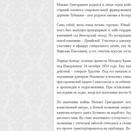
Михаил Григорьевич родился в семье героя войн
старший пленился очаровательной француженкой.
деревню Тубышки - свое родовое имение в Белор
Само собой, жила семья весьма скромно. Юный М
коего был выпущен прапорщиком в лейб-гвардии 
кампанией сал Венгерский поход. По возвращени
новой кампании – Дунайской. Участвуя в кавалер
участнику и офицеру генерального штаба, ему б
Николаю Павловичу, и тот, отметив искусно соста
Первые боевые отличия принесла Михаилу Крымск
под Инкерманом 24 октября 1854 года. Ему вып
действий – генерале Хрулёве. Под его началом 
подчинение адмирала Нахимова и исполнял самые
при героической защите Севастополя и за отбити
и произведён в подполковники. При оставлении 
последним на лодке, когда все понтонные мосты 
По окончании войны Михаил Григорьевич полу
воинственной натуре, и боевой полковник попро
капитана второго ранга Бутакова на кораблях Ар
местного хана. Во главе маленького сухопутного
полковник с отеческой заботой относился к свои
все прочее транспортировалось на верблюдах. Во