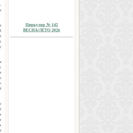
-
в
Циркуляр № 142
з
ВЕСНА/ЛЕТО 2026
й
в
к
у
ы
х
е
о
»
ё
о
е
в
и
а
е