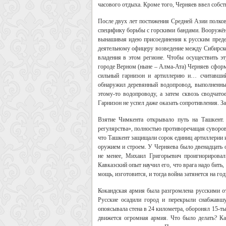
часового отдыха. Кроме того, Черняев ввел собс
После двух лет постижения Средней Азии полков
специфику борьбы с горскими бандами. Вооружённ
вынашивая идею присоединения к русским предел
деятельному офицеру возведение между Сибирско
владения в этом регионе. Чтобы осуществить эт
городе Верном (ныне – Алма-Ата) Черняев сформи
сильный гарнизон и артиллерию и… считавший
обнаружил деревянный водопровод, выполненны
этому-то водопроводу, а затем сквозь сводчато
Гарнизон не успел даже оказать сопротивления. 
Взятие Чимкента открывало путь на Ташкент.
регулярства», полностью противоречащая суворовс
что Ташкент защищали сорок единиц артиллерии и
оружием и строем. У Черняева было двенадцать о
не менее, Михаил Григорьевич проигнорирова
Кавказский опыт научил его, что врага надо бить, 
мощь, изготовится, и тогда война затянется на год
Кокандская армия была разгромлена русскими от
Русские осадили город и перекрыли снабжавшу
опоясывала стена в 24 километра, оборонял 15-т
движется огромная армия. Что было делать? К