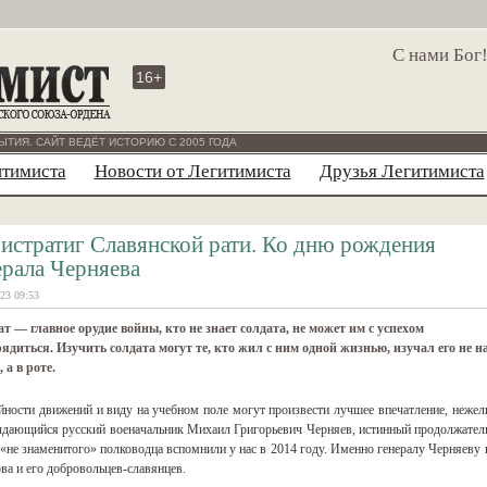
С нами Бог
16+
ЫТИЯ. САЙТ ВЕДЁТ ИСТОРИЮ С 2005 ГОДА
итимиста
Новости от Легитимиста
Друзья Легитимиста
истратиг Славянской рати. Ко дню рождения
ерала Черняева
23 09:53
т — главное орудие войны, кто не знает солдата, не может им с успехом
ядиться. Изучить coлдaтa могут те, кто жил с ним одной жизнью, изучал его не н
 а в poте.
ойности движений и виду на учебном поле могут произвести лучшее впечатление, нежел
 выдающийся русский военачальник Михаил Григорьевич Черняев, истинный продолжател
«не знаменитого» полководца вспомнили у нас в 2014 году. Именно генералу Черняеву 
ва и его добровольцев-славянцев.