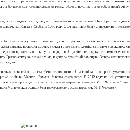
в с горечью рапортовал: «Сохраню себе в утешение неоспоримое слово считать, чт
о и богатого края сделано мною не только дёшево, но отчасти и на собственный счёт»»
ию, чтобы отдать последний долг своим боевым соратникам. Он собрал по подписк
овольцам, погибшим в Сербии в 1876 году. Этот памятник был установлен на Руевацко
 себя обустройству родного имения. Здесь, в Тубышках, раскрылось его хозяйственно
 сажал деревья, проводил дороги, вникал во все детали хозяйства. Рядом с церковью, чт
л церковно-приходскую школу, а перед ней разбил площадку с гимнастическим
илу Григорьевичу во всякой нужде, и даже за врачебной помощью. Вечера «ташкентски
ких трудов.
 всяких почестей от войска, безо всяких отличий за гробом и на гробе, умаляющи
ронах не было. Могила «Ермака 19 века» сохранилась. В 2012 году на ней установле
руглянском краеведческом музее создана мемориальная комната М. Г. Черняева. 9 июн
йона Могилёвской области был торжественно открыт памятник М. Г. Черняеву.