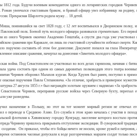
ы 1812 года. Будучи военным комендантом одного из лотарингских городков Черняев
 Роман увенчался счастливым браком, и бравый офицер увез избранницу на родину, 
уссии. Прекрасная Шарлотта родила мужу… 18 детей.
иша, появившийся на свет 1828 году, с 12 лет воспитывался в Дворянском полку, и
Павловский полк. Боевой путь молодого офицера развивался стремительно. Его перво
и из оного Черняев окончил Академию Генштаба, а спустя два года уже участвовал 
ийском сражении при Каракале, он лишь по счастливой случайности избежал смерти. Ка
ыло поручено составить об этом бое донесение. Документ попался на глаза Император
вленное описание сражения, начертал на донесении «Заметить молодого офицера».
ая война. Под Севастополем он участвовал во всех делах гарнизона, начиная с битв
ала удача состоять при одном из самых даровитых полководцев этого театра военны
капитан Черняев оборонял Малахов курган. Когда Хрулев был ранен, поступил в прямо
 опасные поручения Павла Степановича. «За отличие, храбрость и примерное мужеств
е штурма 27 августа 1855 г.» был награждён золотым оружием с надписью «За храбрость
Севастополя Черняев, переправив русские войска через Северную бухту, переехал е
были уже разведены.
чил назначение в Польшу, но этот на тот момент мирный регион не отвечал ег
сил о переводе в Среднюю Азию. Его служба в этом краю началась с участия в поход
альской флотилии к Хивинскому городку Кунграду, население которого восстало проти
 отряда Черняеву пришлось прикрывать отступление экспедиции. В суворовской традици
м солдатам. Он приказал, чтобы его бойцы ничего не носили, кроме ружей и патронов, 
 время остановок часовые допускали к воде разгоряченных маршем солдат только посл