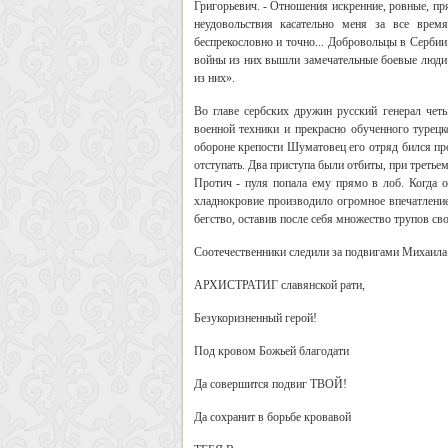
Григорьевич. - Отношения искренние, ровные, пр
неудовольствия касательно меня за все врем
беспрекословно и точно... Добровольцы в Сербии
войны из них вышли замечательные боевые люди
из них».
Во главе сербских дружин русский генерал чет
военной техники и прекрасно обученного турец
обороне крепости Шуматовец его отряд бился пр
отступать. Два приступа были отбиты, при треть
Протич - пуля попала ему прямо в лоб. Когда о
хладнокровие производило огромное впечатление 
бегство, оставив после себя множество трупов св
Соотечественники следили за подвигами Михаила 
АРХИСТРАТИГ славянской рати,
Безукоризненный герой!
Под кровом Божьей благодати
Да совершится подвиг ТВОЙ!
Да сохранит в борьбe кровавой