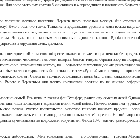
оя. Для всего этого ему хватало 6 чиновников и 4 переводчиков и ничтожного бюджета 
ое уважение местного населения, Черняев через несколько месяцев был отозван и
чему? Дело в том, что взятие Ташкента и продвижение русских в Азии весьма напугал
ое дипломатическое ведомство ноту протеста. Дипломатическое же наше ведомство уже 
усским. Но хуже того – таковым становилось и ведомство военное. Вдобавок военны
управства и нарушения своих директив.
в, популярнейший в русском обществе, оказался не удел и практически без средств 
 начитанным человеком, знатоком истории, боевой генерал обратил взор на поприщ
открыть свою нотариальную контору, но… ведомство внутренних дел «не рекомендовало
жден был заняться журналистикой и возглавил газету «Русский мир», ставшую форпосто
фильских кругов. Одним из ведущих сотрудников газеты был старый кавказский воин
еев. Вместе с Черняевым они жестко критиковали вредные по их мнению реформ
вестись семьей. Его жена, Антонина фон Вульферт, родила ему семерых детей. Однако
оина, едва лишь полыхнуло в отдалении пламя новой войны. Изнемогающие под турецки
ь свое войско. Русское правительство запретило генералу покидать пределы России
иказало задержать его на границе, если он попытается её пересечь. Но всё напрасно
довым сумел выехать по подложным документам. Летом 1876 года его уже встречали 
сские добровольцы. «Мой войсковой идеал — это добровольцы, - говорил Михаи