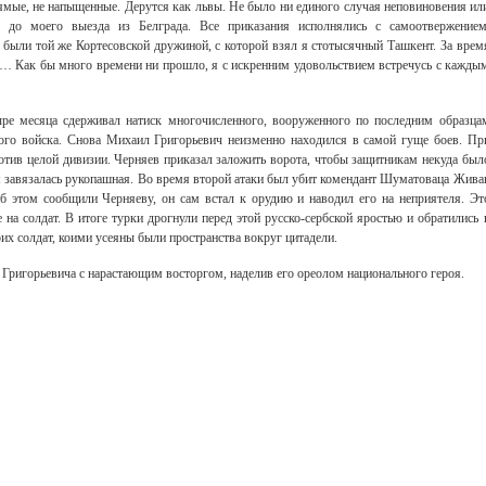
ямые, не напыщенные. Дерутся как львы. Не было ни единого случая неповиновения ил
я до моего выезда из Белграда. Все приказания исполнялись с самоотвержением
 были той же Кортесовской дружиной, с которой взял я стотысячный Ташкент. За врем
… Как бы много времени ни прошло, я с искренним удовольствием встречусь с кажды
ыре месяца сдерживал натиск многочисленного, вооруженного по последним образца
кого войска. Снова Михаил Григорьевич неизменно находился в самой гуще боев. Пр
отив целой дивизии. Черняев приказал заложить ворота, чтобы защитникам некуда был
ем завязалась рукопашная. Во время второй атаки был убит комендант Шуматоваца Жива
б этом сообщили Черняеву, он сам встал к орудию и наводил его на неприятеля. Эт
на солдат. В итоге турки дрогнули перед этой русско-сербской яростью и обратились 
оих солдат, коими усеяны были пространства вокруг цитадели.
Григорьевича с нарастающим восторгом, наделив его ореолом национального героя.