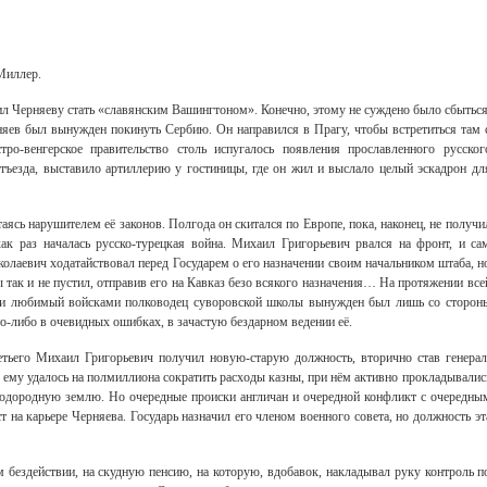
 Миллер.
ил Черняеву стать «славянским Вашингтоном». Конечно, этому не суждено было сбыться
няев был вынужден покинуть Сербию. Он направился в Прагу, чтобы встретиться там 
ро-венгерское правительство столь испугалось появления прославленного русског
отъезда, выставило артиллерию у гостиницы, где он жил и выслало целый эскадрон дл
таясь нарушителем её законов. Полгода он скитался по Европе, пока, наконец, не получи
ак раз началась русско-турецкая война. Михаил Григорьевич рвался на фронт, и са
лаевич ходатайствовал перед Государем о его назначении своим начальником штаба, н
 так и не пустил, отправив его на Кавказ безо всякого назначения… На протяжении все
 и любимый войсками полководец суворовской школы вынужден был лишь со сторон
что-либо в очевидных ошибках, в зачастую бездарном ведении её.
тьего Михаил Григорьевич получил новую-старую должность, вторично став генерал
у ему удалось на полмиллиона сократить расходы казны, при нём активно прокладывалис
одородную землю. Но очередные происки англичан и очередной конфликт с очередны
 на карьере Черняева. Государь назначил его членом военного совета, но должность эт
 бездействии, на скудную пенсию, на которую, вдобавок, накладывал руку контроль п