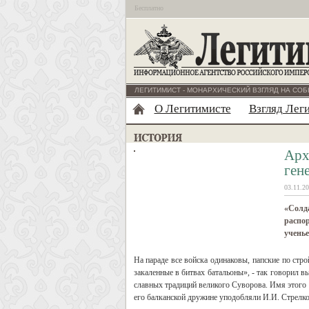
Бесплатно
ЛЕГИТИМИСТ - МОНАРХИЧЕСКИЙ ВЗГЛЯД НА СОБ
О Легитимисте
Взгляд Лег
Арх
ген
03.11.20
«Солда
распор
ученье,
На параде все войска одинаковы, папские по стр
закаленные в битвах батальоны», - так говорил
славных традиций великого Суворова. Имя этого 
его балканской дружине уподобляли И.И. Стрелко