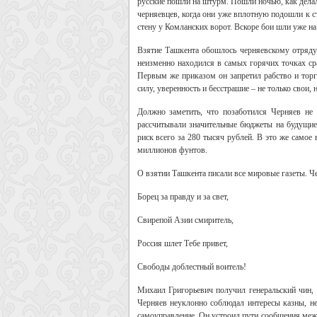
русские пошли на штурм. Пошли ночью, как делал
черняевцев, когда они уже вплотную подошли к с
стену у Комланских ворот. Вскоре бои шли уже н
Взятие Ташкента обошлось черняевскому отряду 
неизменно находился в самых горячих точках ср
Первым же приказом он запретил рабство и тор
силу, уверенность и бесстрашие – не только свои, 
Должно заметить, что позаботился Черняев не
рассчитывали значительные бюджеты на будущие 
риск всего за 280 тысяч рублей. В это же самое
миллионов фунтов.
О взятии Ташкента писали все мировые газеты. Ч
Борец за правду и за свет,
Свирепой Азии смиритель,
Россия шлет Тебе привет,
Свободы доблестный воитель!
Михаил Григорьевич получил генеральский чин, 
Черняев неуклонно соблюдал интересы казны, не
самоуправление. Он устроил пути сообщения меж