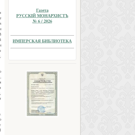
Газета
н
РУССКIЙ МОНАРХИСТЪ
е
№ 6 / 2026
л
и
В
й
ИМПЕРСКАЯ БИБЛИОТЕКА
и
о
.
о
,
м
м
.
т
.
о
у
И