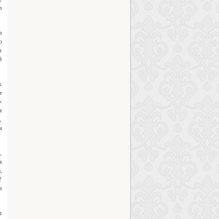
в
з
о
в
й
к
е
»
м
,
ы
,
м
,
!
в
л