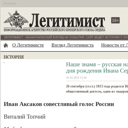
Бесплатно
16+
ЛЕГИТИМИСТ - МОНАРХИЧЕСКИЙ ВЗГЛЯД НА СОБЫТИЯ. САЙТ ВЕДЁТ ИСТОРИЮ С 200
О Легитимисте
Взгляд Легитимиста
Новости от 
Наше знамя – русская н
дня рождения Ивана Се
10.10.2023 13:56
26 сентября (ст.ст.) 1813 года родился 
общественный деятель, один из лидеро
Иван Аксаков совестливый голос России
Виталий Топчий