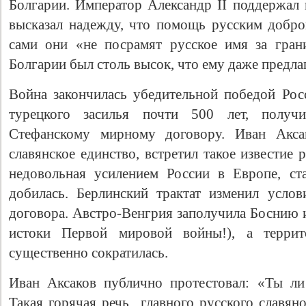
Болгарии. Император Александр II поддержал 
высказал надежду, что помощь русским добров
сами они «не посрамят русское имя за гран
Болгарии был столь высок, что ему даже предла
Война закончилась убедительной победой Росс
турецкого засилья почти 500 лет, получ
Стефанскому мирному договору. Иван Аксак
славянское единство, встретил такое известие
недовольная усилением России в Европе, ст
добилась. Берлинский трактат изменил усло
договора. Австро-Венгрия заполучила Боснию и
истоки Первой мировой войны!), а террит
существенно сократилась.
Иван Аксаков публично протестовал: «Ты ли
Такая горячая речь главного русского славян