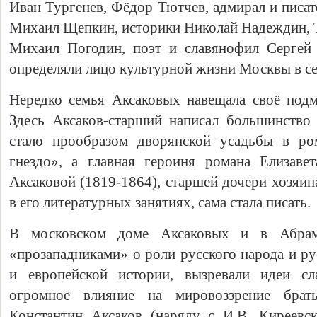
Иван Тургенев, Фёдор Тютчев, адмирал и писа
Михаил Щепкин, историки Николай Надеждин, Т
Михаил Погодин, поэт и славянофил Сергей
определяли лицо культурной жизни Москвы в се
Нередко семья Аксаковых навещала своё под
Здесь Аксаков-старший написал большинство
стало прообразом дворянской усадьбы в ро
гнездо», а главная героиня романа Елизаве
Аксаковой (1819-1864), старшей дочери хозяин
в его литературных занятиях, сама стала писать.
В московском доме Аксаковых и в Абрам
«прозападниками» о роли русского народа и ру
и европейской истории, вызревали идеи сл
огромное влияние на мировоззрение брат
Константин Аксаков (наряду с И.В. Киреевс