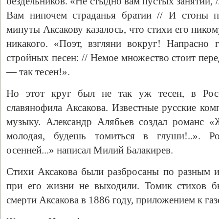
бездельников. «Не стыдно вам пустых занятий, //
Вам нипочем страданья братии // И стоны п
минуты Аксакову казалось, что стихи его ником
никакого. «Поэт, взгляни вокруг! Напрасно 
стройных песен: // Немое множество стоит пер
— так тесен!».
Но этот круг был не так уж тесен, в Рос
славянофила Аксакова. Известные русские ком
музыку. Александр Алябьев создал романс «
молодая, будешь томиться в глуши!..». 
осенней...» написал Милий Балакирев.
Стихи Аксакова были разбросаны по разным 
при его жизни не выходили. Томик стихов б
смерти Аксакова в 1886 году, приложением к газ