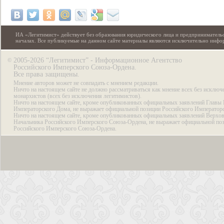
ИА «Легитимист» действует без образования юридического лица и предпринимательс
началах. Все публикуемые на данном сайте материалы являются исключительно инф
2005-2026 “Легитимист” - Информационное Агентство
©
Российского Имперского Союза-Ордена.
Все права защищены.
Мнение авторов может не совпадать с мнением редакции.
Ничто на настоящем сайте не должно рассматриваться как мнение всех без исключ
монархистов (всех без исключения легитимистов).
Ничто на настоящем сайте, кроме опубликованных официальных заявлений Главы 
Императорского Дома, не выражает официальной позиции Российского Император
Ничто на настоящем сайте, кроме опубликованных официальных заявлений Верхов
Начальника Российского Имперского Союза-Ордена, не выражает официальной по
Российского Имперского Союза-Ордена.