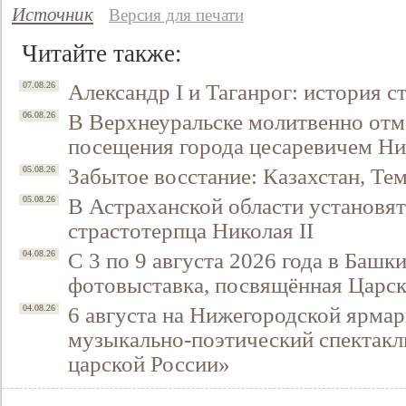
Источник
Версия для печати
Читайте также:
Александр I и Таганрог: история с
07.08.26
В Верхнеуральске молитвенно отм
06.08.26
посещения города цесаревичем Н
Забытое восстание: Казахстан, Тем
05.08.26
В Астраханской области установят
05.08.26
страстотерпца Николая II
С 3 по 9 августа 2026 года в Башк
04.08.26
фотовыставка, посвящённая Царск
6 августа на Нижегородской ярмар
04.08.26
музыкально-поэтический спектакл
царской России»