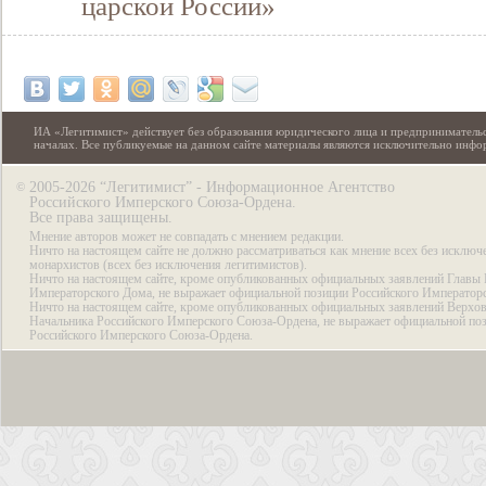
царской России»
ИА «Легитимист» действует без образования юридического лица и предпринимательс
началах. Все публикуемые на данном сайте материалы являются исключительно инф
2005-2026 “Легитимист” - Информационное Агентство
©
Российского Имперского Союза-Ордена.
Все права защищены.
Мнение авторов может не совпадать с мнением редакции.
Ничто на настоящем сайте не должно рассматриваться как мнение всех без исключ
монархистов (всех без исключения легитимистов).
Ничто на настоящем сайте, кроме опубликованных официальных заявлений Главы 
Императорского Дома, не выражает официальной позиции Российского Император
Ничто на настоящем сайте, кроме опубликованных официальных заявлений Верхов
Начальника Российского Имперского Союза-Ордена, не выражает официальной по
Российского Имперского Союза-Ордена.