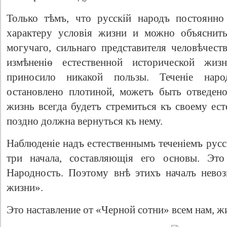
Только тѣмъ, что русскій народъ постоянно
характеру условія жизни и можно объяснить
могучаго, сильнаго представителя человѣчеств
измѣненіѳ естественной исторической жи
приносило никакой пользы. Теченіе на
остановлено плотиной, можетъ быть отведено
жизнь всегда будетъ стремиться къ своему ес
поздно должна вернуться къ нему.
Наблюденіе надъ естественнымъ теченіемъ рус
три начала, составляющія его основы. Это 
Народность. Поэтому внѣ этихъ началъ нево
жизни».
Это наставление от «Черной сотни» всем нам, ж