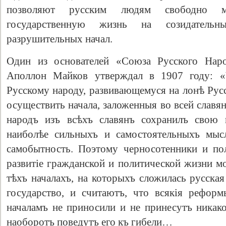
позволяют русским людям свободно мы
государственную жизнь на созидатель
разрушительных начал.
Один из основателей «Союза Русского Наро
Аполлон Майков утверждал в 1907 году: «
Русскому народу, развивающемуся на лонѣ Русс
осуществить начала, заложенныя во всей славян
народъ изъ всѣхъ славянъ сохранилъ свою 
наиболѣе сильныхъ и самостоятельныхъ мысл
самобытность. Поэтому черносотенники и по
развитіе гражданской и политической жизни м
тѣхъ началахъ, на которыхъ сложилась русска
государство, и считаютъ, что всякія рефор
началамъ не приносили и не принесутъ никако
наоборотъ поведутъ его къ гибели…