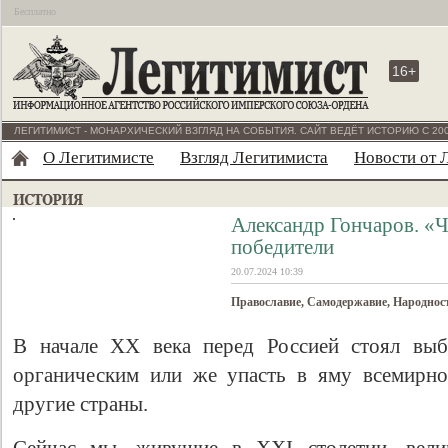
Бесплатно
16+
ЛЕГИТИМИСТ - МОНАРХИЧЕСКИЙ ВЗГЛЯД НА СОБЫТИЯ. САЙТ ВЕДЁТ ИСТОРИЮ С 200
О Легитимисте
Взгляд Легитимиста
Новости от 
Александр Гончаров. «
победители
20.07.2024 10:39
Православие, Самодержавие, Народност
В начале XX века перед Россией стоял выбо
органическим или же упасть в яму всемирно
другие страны.