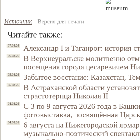
Источник
Версия для печати
Читайте также:
Александр I и Таганрог: история с
07.08.26
В Верхнеуральске молитвенно отм
06.08.26
посещения города цесаревичем Н
Забытое восстание: Казахстан, Тем
05.08.26
В Астраханской области установят
05.08.26
страстотерпца Николая II
С 3 по 9 августа 2026 года в Башк
04.08.26
фотовыставка, посвящённая Царск
6 августа на Нижегородской ярмар
04.08.26
музыкально-поэтический спектакл