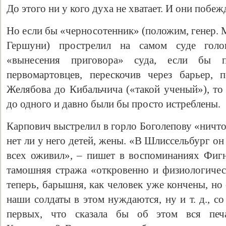
До этого ни у кого духа не хватает. И они побеж
Но если бы «черносотенник» (положим, генер. 
Гершуни) прострелил на самом суде голо
«вынесения приговора» суда, если бы пу
первомартовцев, перескочив через барьер, 
Желябова до Кибальчича («такой ученый»), то
до одного и давно были бы просто истреблены.
Свидетельство
Карпович выстрелил в горло Боголепову «ничто
нет ли у него детей, жены. «В Шлиссельбург он
всех оживил», – пишет в воспоминаниях Фиг
тамошняя стража «откровенно и физиологическ
теперь, барышня, как человек уже кончены, но
наши солдаты в этом нуждаются, ну и т. д., со
первых, что сказала бы об этом вся печа