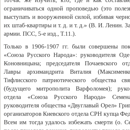
тотчас же изучить, кто, где и как составля
ограничиваться одной проповедью (это полезн
выступать и вооруженной силой, избивая черно
их штаб-квартиры и т. д. и т. д.» (В. И. Ленин
армии. ПСС, 5-е изд., Т.11.).
Только в 1906-1907 гг. были совершены по
«Союза Русского Народа»: руководителя Оде
Коновницына; председателя Почаевского отд
Лавры архимандрита Виталия (Максименко
Тифлисского патриотического общества св
(будущего митрополита Варфоломея); руко
отдела «Союза Русского Народа» Семен
руководителя общества «Двуглавый Орел» Григ
организаторов Киевского отдела СРН купца Фе
Всем им тогда удалось избежать смерти (о. 