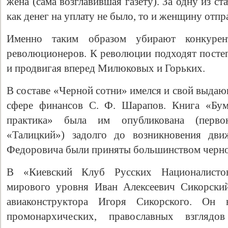
жена (сама возглавившая газету). За одну из ст
как денег на уплату не было, то и женщину отп
Именно таким образом убирают конкуре
революционеров. К революции подходят постеп
и продвигая вперед Милюковых и Горьких.
В составе «Черной сотни» имелся и свой выдаю
сфере финансов С. Ф. Шарапов. Книга «Бум
практика» была им опубликована (перво
«Талицкий») задолго до возникновения дви
Федоровича были приняты большинством черно
В «Киевский Клуб Русских Националистов
мирового уровня Иван Алексеевич Сикорский
авиаконструктора Игоря Сикорского. Он 
промонархических, православных взгляд