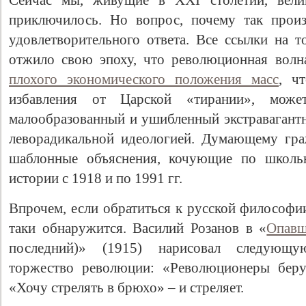
Сейчас мы, живущие в XXI столетии, велик
приключилось. Но вопрос, почему так прои
удовлетворительного ответа. Все ссылки на т
отжило свою эпоху, что революционная волн
плохого экономического положения масс
, ч
избавления от Царской «тирании», може
малообразованный и ушибленный экстравагант
леворадикальной идеологией. Думающему гра
шаблонные объяснения, кочующие по школь
истории с 1918 и по 1991 гг.
Впрочем, если обратиться к русской философии
таки обнаружится. Василий Розанов в «
Опавш
последний)» (1915) нарисовал следующ
торжество революции: «Революционеры беру
«Хочу стрелять в брюхо» – и стреляет.