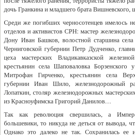
после тяжелого ранения, террористы тяжело р
дочь Гранкина и младшего брата Вишневского, 
Среди же погибших черносотенцев имелось н
отделов и активистов СРН: мастер железнодор
Дону Иван Башков, волостной старшина села
Черниговской губернии Петр Дудченко, главн
цеха мастерских Владикавказской железн
крестьянин села Шаповаловка Борзенского у
Митрофан Гирченко, крестьянин села Верхн
губернии Иван Шило, железнодорожный р
Лопаткин, столяр железнодорожных мастерск
из Красноуфимска Григорий Данилов…
Так как революция свершилась, а Импер
большевики, то никуда не деться от вывода, ч
Однако это далеко не так. Сохранилась ее 