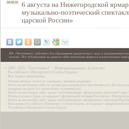
6 августа на Нижегородской ярмар
04.08.26
музыкально-поэтический спектакл
царской России»
ИА «Легитимист» действует без образования юридического лица и предпринимательс
началах. Все публикуемые на данном сайте материалы являются исключительно инф
2005-2026 “Легитимист” - Информационное Агентство
©
Российского Имперского Союза-Ордена.
Все права защищены.
Мнение авторов может не совпадать с мнением редакции.
Ничто на настоящем сайте не должно рассматриваться как мнение всех без исключ
монархистов (всех без исключения легитимистов).
Ничто на настоящем сайте, кроме опубликованных официальных заявлений Главы 
Императорского Дома, не выражает официальной позиции Российского Император
Ничто на настоящем сайте, кроме опубликованных официальных заявлений Верхов
Начальника Российского Имперского Союза-Ордена, не выражает официальной по
Российского Имперского Союза-Ордена.