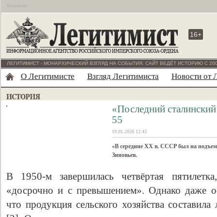
Бесплатно
16+
ЛЕГИТИМИСТ - МОНАРХИЧЕСКИЙ ВЗГЛЯД НА СОБЫТИЯ. САЙТ ВЕДЁТ ИСТОРИЮ С 200
О Легитимисте
Взгляд Легитимиста
Новости от 
«Последний сталинский 
55
19.01.2026 12:43
«B середине XX в. СССР был на подъеме
Зиновьев.
В 1950-м завершилась четвёртая пятилетка
«досрочно и с превышением». Однако даже о
что продукция сельского хозяйства составила