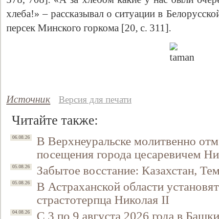
хлеба!» – рассказывал о ситуации в Белорусско
персек Минского горкома [20, с. 311].
Источник
Версия для печати
Читайте также:
В Верхнеуральске молитвенно отм
06.08.26
посещения города цесаревичем Н
Забытое восстание: Казахстан, Тем
05.08.26
В Астраханской области установят
05.08.26
страстотерпца Николая II
С 3 по 9 августа 2026 года в Башк
04.08.26