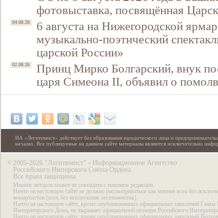
фотовыставка, посвящённая Царск
6 августа на Нижегородской ярмар
04.08.26
музыкально-поэтический спектакл
царской России»
Принц Мирко Болгарский, внук по
02.08.26
царя Симеона II, объявил о помол
ИА «Легитимист» действует без образования юридического лица и предпринимательс
началах. Все публикуемые на данном сайте материалы являются исключительно инф
2005-2026 “Легитимист” - Информационное Агентство
©
Российского Имперского Союза-Ордена.
Все права защищены.
Мнение авторов может не совпадать с мнением редакции.
Ничто на настоящем сайте не должно рассматриваться как мнение всех без исключ
монархистов (всех без исключения легитимистов).
Ничто на настоящем сайте, кроме опубликованных официальных заявлений Главы 
Императорского Дома, не выражает официальной позиции Российского Император
Ничто на настоящем сайте, кроме опубликованных официальных заявлений Верхов