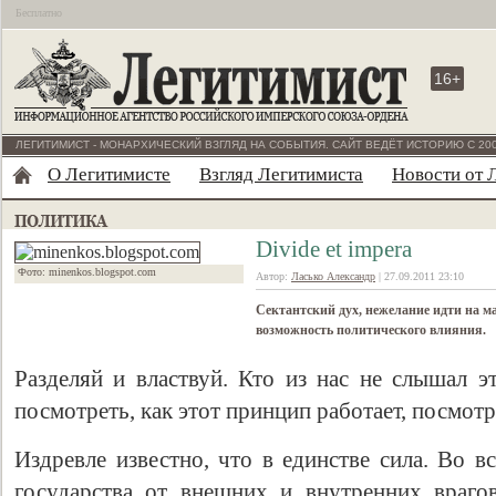
Бесплатно
16+
ЛЕГИТИМИСТ - МОНАРХИЧЕСКИЙ ВЗГЛЯД НА СОБЫТИЯ. САЙТ ВЕДЁТ ИСТОРИЮ С 200
О Легитимисте
Взгляд Легитимиста
Новости от 
Divide et impera
Фото: minenkos.blogspot.com
Автор:
Ласько Александр
| 27.09.2011 23:10
Сектантский дух, нежелание идти на 
возможность политического влияния.
Разделяй и властвуй. Кто из нас не слышал э
посмотреть, как этот принцип работает, посмот
Издревле известно, что в единстве сила. Во в
государства от внешних и внутренних враго