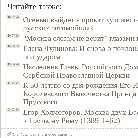
Читайте также:
Осенью выйдет в прокат художест
10.07.26
русских автомобилях
"Москва слезам не верит" глазами
10.07.26
Елена Чудинова: И снова о поклон
16.06.26
под ударом
Наследник Главы Российского До
13.06.26
Сербской Православной Церкви
К 50-летию со дня рождения Его 
11.06.26
Королевского Высочества Принца
Прусского
Егор Холмогоров. Москва двух Ва
05.05.26
к Третьему Риму (1389-1462)
Теги:
Россия
,
патриотическое движение