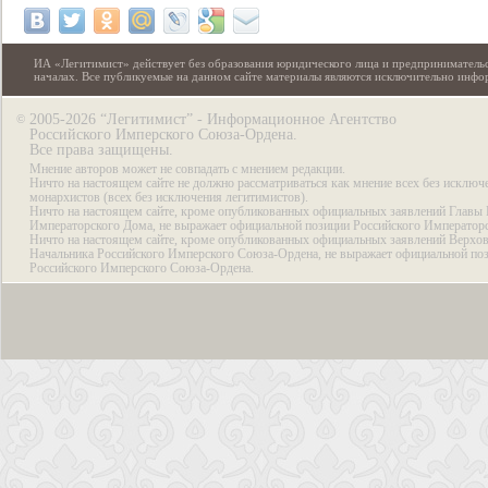
ИА «Легитимист» действует без образования юридического лица и предпринимательс
началах. Все публикуемые на данном сайте материалы являются исключительно инф
2005-2026 “Легитимист” - Информационное Агентство
©
Российского Имперского Союза-Ордена.
Все права защищены.
Мнение авторов может не совпадать с мнением редакции.
Ничто на настоящем сайте не должно рассматриваться как мнение всех без исключ
монархистов (всех без исключения легитимистов).
Ничто на настоящем сайте, кроме опубликованных официальных заявлений Главы 
Императорского Дома, не выражает официальной позиции Российского Император
Ничто на настоящем сайте, кроме опубликованных официальных заявлений Верхов
Начальника Российского Имперского Союза-Ордена, не выражает официальной по
Российского Имперского Союза-Ордена.