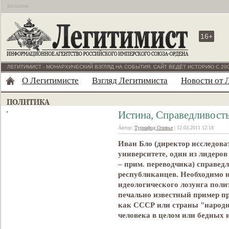
Бесплатно
16+
ЛЕГИТИМИСТ - МОНАРХИЧЕСКИЙ ВЗГЛЯД НА СОБЫТИЯ. САЙТ ВЕДЁТ ИСТОРИЮ С 200
О Легитимисте
Взгляд Легитимиста
Новости от 
Истина, Справедливост
Автор:
Турнафод Оливье
| 12.03.2011 12:18
Иван Бло (директор исследов
университете, один из лидеро
– прим. переводчика) справед
республиканцев. Необходимо н
идеологического лозунга поли
печально известный пример пр
как СССР или страны "народн
человека в целом или бедных 