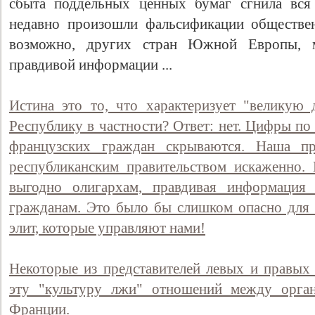
сбыта поддельных ценных бумаг сгнила вся
недавно произошли фальсификации обществен
возможно, других стран Южной Европы, 
правдивой информации ...
Истина это то, что характеризует "великую
Республику в частности? Ответ: нет. Цифры по
французских граждан скрываются. Наша пра
республиканским правительством искаженно. 
Свидетельство
выгодно олигархам, правдивая информация 
гражданам. Это было бы слишком опасно для 
элит, которые управляют нами!
Некоторые из представителей левых и правых 
эту "культуру лжи" отношений между орган
Франции.