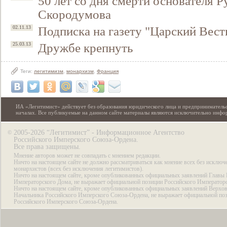
50 лет со дня смерти основателя Р
Скородумова
Подписка на газету "Царский Вест
02.11.13
Дружбе крепнуть
25.03.13
Теги:
легитимизм
,
монархизм
,
Франция
ИА «Легитимист» действует без образования юридического лица и предпринимательс
началах. Все публикуемые на данном сайте материалы являются исключительно инф
2005-2026 “Легитимист” - Информационное Агентство
©
Российского Имперского Союза-Ордена.
Все права защищены.
Мнение авторов может не совпадать с мнением редакции.
Ничто на настоящем сайте не должно рассматриваться как мнение всех без исключ
монархистов (всех без исключения легитимистов).
Ничто на настоящем сайте, кроме опубликованных официальных заявлений Главы 
Императорского Дома, не выражает официальной позиции Российского Император
Ничто на настоящем сайте, кроме опубликованных официальных заявлений Верхов
Начальника Российского Имперского Союза-Ордена, не выражает официальной по
Российского Имперского Союза-Ордена.