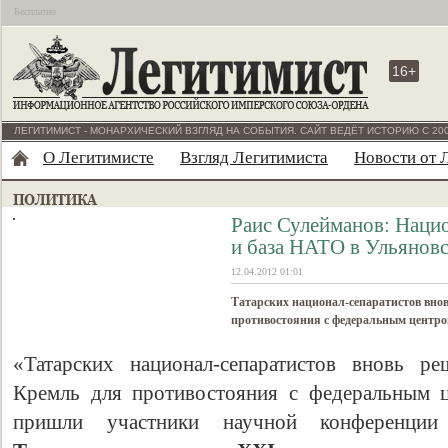
Бесплатно
16+
ЛЕГИТИМИСТ - МОНАРХИЧЕСКИЙ ВЗГЛЯД НА СОБЫТИЯ. САЙТ ВЕДЁТ ИСТОРИЮ С 200
О Легитимисте
Взгляд Легитимиста
Новости от 
Раис Сулейманов: Нацио
и база НАТО в Ульяновс
12.04.2012 01:01
Татарских национал-сепаратистов вно
противостояния с федеральным центр
«Татарских национал-сепаратистов вновь ре
Кремль для противостояния с федеральным ц
пришли участники научной конференци