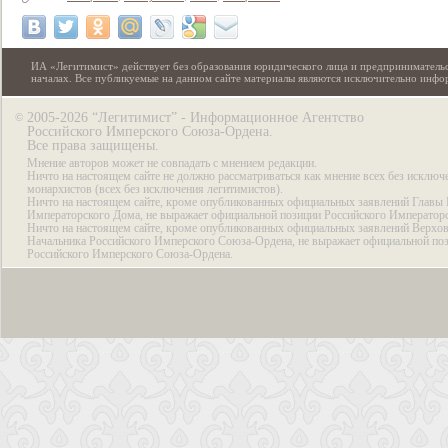
ИА «Легитимист» действует без образования юридического лица и предпринимательс
началах. Все публикуемые на данном сайте материалы являются исключительно инф
2005-2026 “Легитимист” - Информационное Агентство
©
Российского Имперского Союза-Ордена.
Все права защищены.
Мнение авторов может не совпадать с мнением редакции.
Ничто на настоящем сайте не должно рассматриваться как мнение всех без исключ
монархистов (всех без исключения легитимистов).
Ничто на настоящем сайте, кроме опубликованных официальных заявлений Главы 
Императорского Дома, не выражает официальной позиции Российского Император
Ничто на настоящем сайте, кроме опубликованных официальных заявлений Верхов
Начальника Российского Имперского Союза-Ордена, не выражает официальной по
Российского Имперского Союза-Ордена.