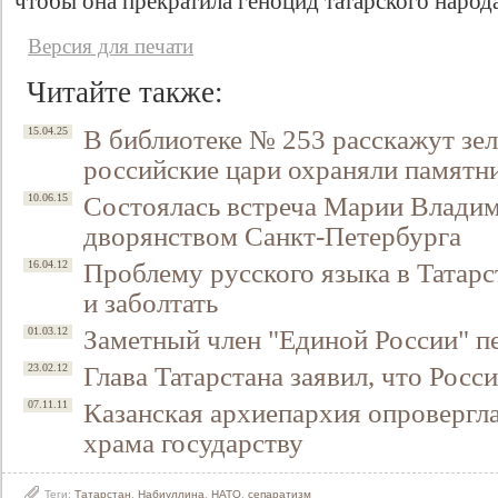
чтобы она прекратила геноцид татарского народ
Версия для печати
Читайте также:
В библиотеке № 253 расскажут зел
15.04.25
российские цари охраняли памятн
Состоялась встреча Марии Владим
10.06.15
дворянством Санкт-Петербурга
Проблему русского языка в Татарс
16.04.12
и заболтать
Заметный член "Единой России" п
01.03.12
Глава Татарстана заявил, что Росс
23.02.12
Казанская архиепархия опровергл
07.11.11
храма государству
Теги:
Татарстан
,
Набиуллина
,
НАТО
,
сепаратизм