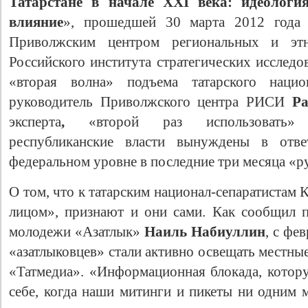
Татарстане в начале XXI века: идеология
влияние
», прошедшей 30 марта 2012 года 
Приволжским центром региональных и этн
Российского института стратегических исследо
«вторая волна» подъема татарского национ
руководитель Приволжского центра РИСИ
Р
эксперта
,
«второй раз использовать» т
республиканские власти вынуждены в отв
федеральном уровне в последние три месяца «р
О том, что к татарским национал-сепаратистам
лицом», признают и они сами. Как сообщил п
молодежи «Азатлык»
Наиль Набиуллин
, с фе
«азатлыковцев» стали активно освещать местны
«Татмедиа». «Информационная блокада, кото
себе, когда наши митинги и пикеты ни одним