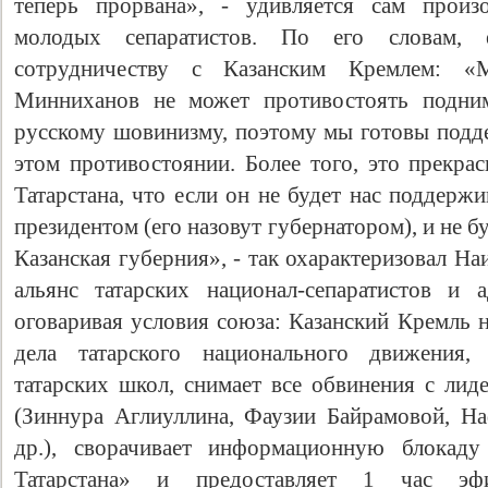
теперь прорвана», - удивляется сам прои
молодых сепаратистов. По его словам, 
сотрудничеству с Казанским Кремлем: 
Минниханов не может противостоять подн
русскому шовинизму, поэтому мы готовы подде
этом противостоянии. Более того, это прекра
Татарстана, что если он не будет нас поддержи
президентом (его назовут губернатором), и не бу
Казанская губерния», - так охарактеризовал Н
Свидетельство
альянс татарских национал-сепаратистов и 
оговаривая условия союза: Казанский Кремль 
дела татарского национального движения,
татарских школ, снимает все обвинения с лид
(Зиннура Аглиуллина, Фаузии Байрамовой, Н
др.), сворачивает информационную блокаду
Татарстана» и предоставляет 1 час эф