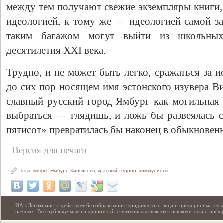
между тем получают свежие экземпляры книги,
идеологией, к тому же — идеологией самой з
таким багажом могут выйти из школьных
десятилетия XXI века.
Трудно, и не может быть легко, сражаться за 
до сих пор носящем имя эстонского изувера В
славный русский город Ямбург как могильная 
выбраться — глядишь, и ложь бы развеялась 
пятисот» превратилась бы наконец в обыкновен
Версия для печати
Теги:
мифы
,
Ямбург
,
Кингисепп
,
красный террор
,
коммунисты
ИА «Легитимист» действует без образования юридического лица и предпринимательс
началах. Все публикуемые на данном сайте материалы являются исключительно инф