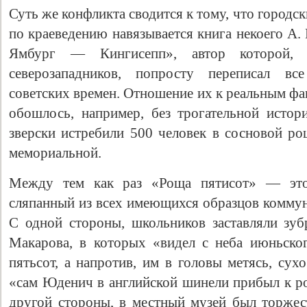
Суть же конфликта сводится к тому, что городс
по краеведению навязывается книга некоего 
Ямбург — Кингисепп», автор которой, 
северозападников, попросту переписал вс
советских времен. Отношение их к реальным фа
обошлось, например, без трогательной истор
зверски истребили 500 человек в сосновой р
мемориальной.
Между тем как раз «Роща пятисот» — это
сляпанный из всех имеющихся образцов коммун
С одной стороны, школьников заставляли зуб
Макарова, в которых «видел с неба июньско
пятьсот, а напротив, им в головы метясь, сух
«сам Юденич в английской шинели прибыл к ро
другой стороны, в местный музей был торже