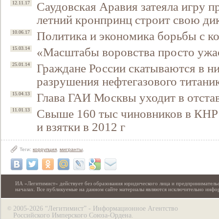
Саудовская Аравия затеяла игру пр
12.11.17
летний кронпринц строит свою ди
Политика и экономика борьбы с к
10.06.17
«Масштабы воровства просто ужа
15.03.14
Граждане России скатываются в н
25.01.14
разрушения нефтегазового титани
Глава ГАИ Москвы уходит в отста
15.04.13
Свыше 160 тыс чиновников в КНР
11.01.13
и взятки в 2012 г
Теги:
коррупция
,
мигранты
,
ИА «Легитимист» действует без образования юридического лица и предпринимательс
началах. Все публикуемые на данном сайте материалы являются исключительно инф
2005-2026 “Легитимист” - Информационное Агентство
©
Российского Имперского Союза-Ордена.