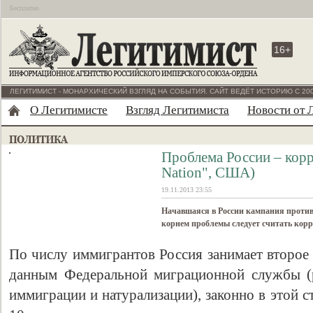
Бесплатно
16+
ЛЕГИТИМИСТ - МОНАРХИЧЕСКИЙ ВЗГЛЯД НА СОБЫТИЯ. САЙТ ВЕДЁТ ИСТОРИЮ С 200
О Легитимисте
Взгляд Легитимиста
Новости от 
Проблема России – корр
Nation", США)
19.11.2013 23:55
Начавшаяся в России кампания против
корнем проблемы следует считать корр
По числу иммигрантов Россия занимает второе
данным Федеральной миграционной службы (
иммиграции и натурализации), законно в этой 