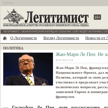
Бесплатно
16+
ЛЕГИТИМИСТ - МОНАРХИЧЕСКИЙ ВЗГЛЯД НА СОБЫТИЯ. САЙТ ВЕДЁТ ИСТОРИЮ С 200
О Легитимисте
Взгляд Легитимиста
Новости от 
Жан-Мари Ле Пен: Не з
09.01.2013 12:54
Жан-Мари Ле Пен, французски
Национального Фронта, дал э
Политик, который за свою дол
участвовал и продолжает учас
политических вопросов, расс
зависимой Европе и иммигран
французам.
— Господин Ле Пен, вот расскажите, к