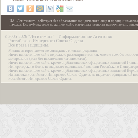
ИА «Легитимист» действует без образования юридического лица и предпринимательс
началах. Все публикуемые на данном сайте материалы являются исключительно инф
2005-2026 “Легитимист” - Информационное Агентство
©
Российского Имперского Союза-Ордена.
Все права защищены.
Мнение авторов может не совпадать с мнением редакции.
Ничто на настоящем сайте не должно рассматриваться как мнение всех без исключ
монархистов (всех без исключения легитимистов).
Ничто на настоящем сайте, кроме опубликованных официальных заявлений Главы 
Императорского Дома, не выражает официальной позиции Российского Император
Ничто на настоящем сайте, кроме опубликованных официальных заявлений Верхов
Начальника Российского Имперского Союза-Ордена, не выражает официальной по
Российского Имперского Союза-Ордена.