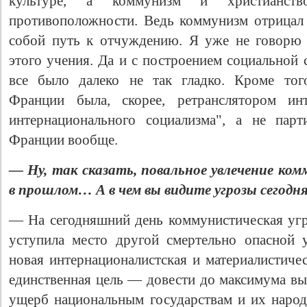
культуре, а коммунизм и христианст
противоположности. Ведь коммунизм отрицал 
собой путь к отчуждению. Я уже не говорю 
этого учения. Да и с построением социальной
все было далеко не так гладко. Кроме тог
Франции была, скорее, ретранслятором и
интернационального социализма", а не пар
Франции вообще.
Свидетельство
— Ну, так сказать, повальное увлечение ко
в прошлом… А в чем вы видите угрозы сегодн
— На сегодняшний день коммунистическая угро
уступила место другой смертельно опасной 
новая интернационалистская и материалистичес
единственная цель — довести до максимума вы
ущерб национальным государствам и их народа