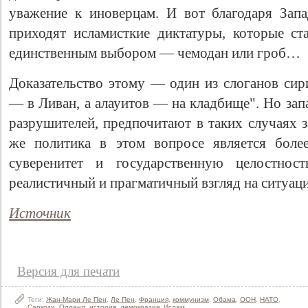
уважение к иноверцам. И вот благодаря Зап
приходят исламисткие диктатуры, которые ст
единственным выбором — чемодан или гроб…
Доказательство этому — один из слоганов сир
— в Ливан, а алауитов — на кладбище". Но за
разрушителей, предпочитают в таких случаях з
же политика в этом вопросе является боле
суверенитет и государственную целостнос
реалистичный и прагматичный взгляд на ситуац
Источник
Версия для печати
Теги:
Жан-Мари Ле Пен
,
Ле Пен
,
Франция
,
коммунизм
,
Обама
,
ООН
,
НАТО
,
Саркози
,
Олланд
,
история
,
демократия
,
Ислам